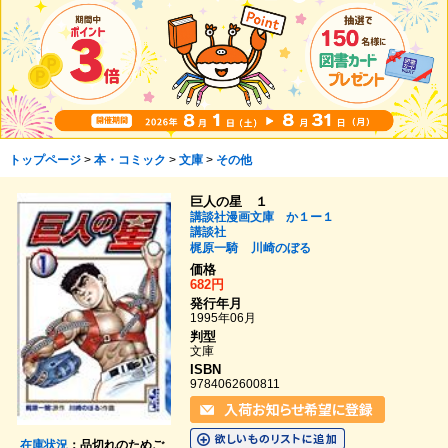
トップページ
>
本・コミック
>
文庫
>
その他
巨人の星 １
講談社漫画文庫 か１ー１
講談社
梶原一騎
川崎のぼる
価格
682円
発行年月
1995年06月
判型
文庫
ISBN
9784062600811
在庫状況
：品切れのためご