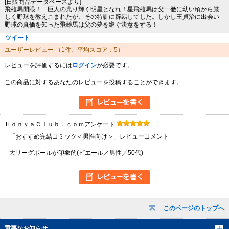
[日販商品データベースより]
飛雄馬開眼！ 巨人の光り輝く明星となれ！星飛雄馬は父一徹に幼い頃から厳
しく野球を教えこまれたが、その特訓に辟易してした。しかし王貞治に出会い
野球の真価を知った飛雄馬は父の夢を継ぐ決意をする！
ツイート
ユーザーレビュー
（1件、平均スコア：5）
レビューを評価するには
ログイン
が必要です。
この商品に対するあなたのレビューを投稿することができます。
ＨｏｎｙａＣｌｕｂ．ｃｏｍアンケート
「おすすめ完結コミック＜男性向け＞」レビューコメント
大リーグボールが印象的(ピエール／男性／50代)
このページのトップへ
重要なお知らせ