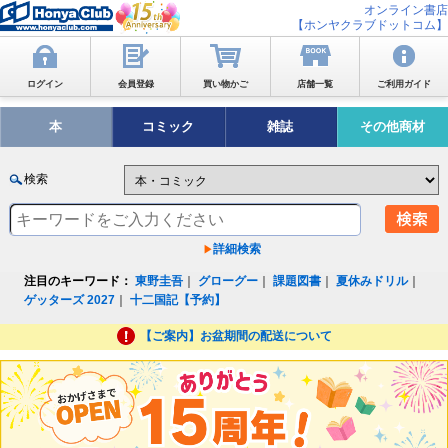
オンライン書店
【ホンヤクラブドットコム】
ログイン
会員登録
買い物かご
店舗一覧
ご利用ガイド
本
コミック
雑誌
その他商材
検索
詳細検索
注目のキーワード：
東野圭吾
｜
グローグー
｜
課題図書
｜
夏休みドリル
｜
ゲッターズ 2027
｜
十二国記【予約】
【ご案内】お盆期間の配送について