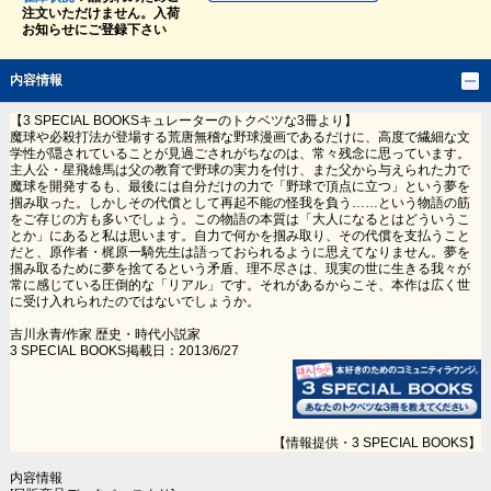
注文いただけません。入荷
お知らせにご登録下さい
内容情報
【3 SPECIAL BOOKSキュレーターのトクベツな3冊より】
魔球や必殺打法が登場する荒唐無稽な野球漫画であるだけに、高度で繊細な文
学性が隠されていることが見過ごされがちなのは、常々残念に思っています。
主人公・星飛雄馬は父の教育で野球の実力を付け、また父から与えられた力で
魔球を開発するも、最後には自分だけの力で「野球で頂点に立つ」という夢を
掴み取った。しかしその代償として再起不能の怪我を負う……という物語の筋
をご存じの方も多いでしょう。この物語の本質は「大人になるとはどういうこ
とか」にあると私は思います。自力で何かを掴み取り、その代償を支払うこと
だと、原作者・梶原一騎先生は語っておられるように思えてなりません。夢を
掴み取るために夢を捨てるという矛盾、理不尽さは、現実の世に生きる我々が
常に感じている圧倒的な「リアル」です。それがあるからこそ、本作は広く世
に受け入れられたのではないでしょうか。
吉川永青/作家 歴史・時代小説家
3 SPECIAL BOOKS掲載日：2013/6/27
【情報提供・3 SPECIAL BOOKS】
内容情報