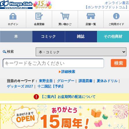
オンライン書店
【ホンヤクラブドットコム】
ログイン
会員登録
買い物かご
店舗一覧
ご利用ガイド
本
コミック
雑誌
その他商材
検索
詳細検索
注目のキーワード：
東野圭吾
｜
グローグー
｜
課題図書
｜
夏休みドリル
｜
ゲッターズ 2027
｜
十二国記【予約】
【ご案内】お盆期間の配送について