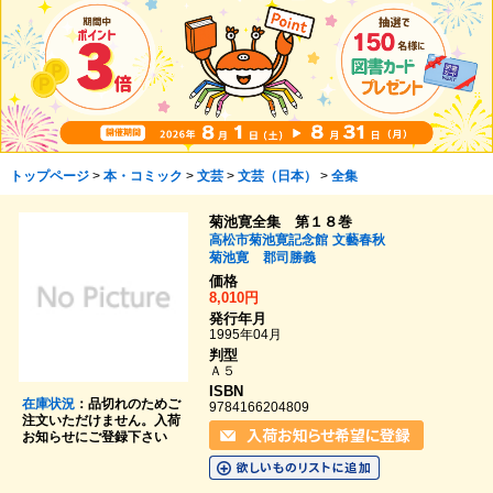
トップページ
>
本・コミック
>
文芸
>
文芸（日本）
>
全集
菊池寛全集 第１８巻
高松市菊池寛記念館
文藝春秋
菊池寛
郡司勝義
価格
8,010円
発行年月
1995年04月
判型
Ａ５
ISBN
在庫状況
：品切れのためご
9784166204809
注文いただけません。入荷
お知らせにご登録下さい