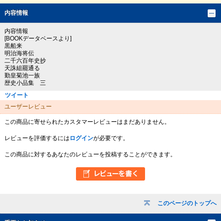
内容情報
内容情報
[BOOKデータベースより]
黒船来
明治海将伝
二千六百年史抄
天誅組罷通る
勤皇菊池一族
歴史小品集 三
ツイート
ユーザーレビュー
この商品に寄せられたカスタマーレビューはまだありません。
レビューを評価するには
ログイン
が必要です。
この商品に対するあなたのレビューを投稿することができます。
このページのトップへ