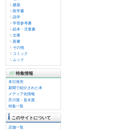
建築
医学書
語学
学習参考書
絵本・児童書
文庫
新書
その他
コミック
ムック
特集情報
本日発売
新聞で紹介された本
メディア化情報
芥川賞・直木賞
特集一覧
このサイトについて
店舗一覧