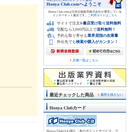
Honya Club.comへようこそ
Honya Club.comは日本出版販売株式会社が運営している
インターネット書店です。
ご利用ガイドはこちら
サイトで注文&
書店受け取り送料無料
宅配なら3,000円以上で
送料無料！
予約も取り寄せも
業界屈指の在庫量
外出先でも
検索や購入がカンタン！
店舗一覧はこちら
最近チェックした商品
履歴を残さない
Honya Clubカード
Honya Clubはお得な「本のポイントサービス」で