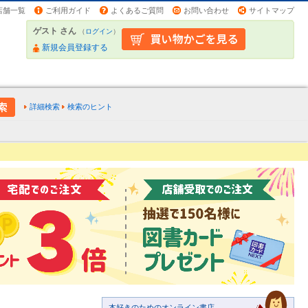
店舗一覧
ご利用ガイド
よくあるご質問
お問い合わせ
サイトマップ
ゲスト さん
（
ログイン
）
新規会員登録する
詳細検索
検索のヒント
本好きのためのオンライン書店