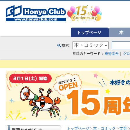
オンライン書店【ホンヤクラブ】はお好きな本屋での受け取りで送料無料！新刊予約・通販も。本（書籍）、雑誌、漫
トップページ
本
注目のキーワード：
東野圭吾
｜
グロ
トップページ
>
本・コミック
>
文芸