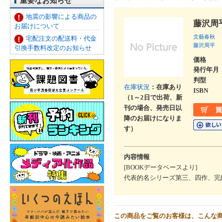
重要なお知らせ
地震の影響による商品の
藤沢周
お届けについて
文藝春秋
宅配注文の配送料・代金
藤沢周平
引換手数料改定のお知らせ
価格
発行年月
判型
在庫状況
：在庫あり
ISBN
（1～2日で出荷、新
刊の場合、発売日以
降のお届けになりま
す）
内容情報
[BOOKデータベースより]
代表的名シリーズ第三、四作、完
この商品をご覧のお客様は、こんな