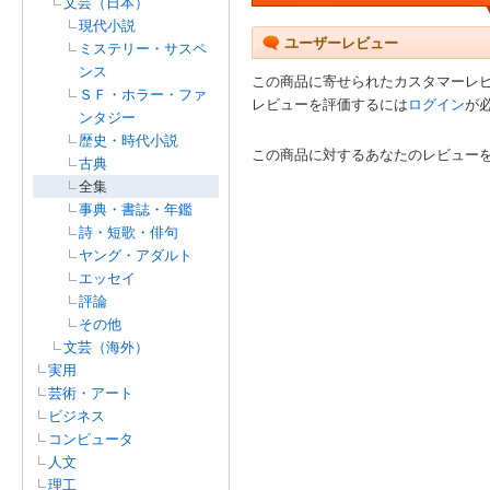
文芸（日本）
現代小説
ユーザーレビュー
ミステリー・サスペ
ンス
この商品に寄せられたカスタマーレ
ＳＦ・ホラー・ファ
レビューを評価するには
ログイン
が
ンタジー
歴史・時代小説
この商品に対するあなたのレビュー
古典
全集
事典・書誌・年鑑
詩・短歌・俳句
ヤング・アダルト
エッセイ
評論
その他
文芸（海外）
実用
芸術・アート
ビジネス
コンピュータ
人文
理工