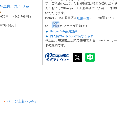
す。ご入会いただいたお客様には特典が盛りだくさ
平全集 第１３巻
ん！お近くのHonyaClub加盟書店でご入会、ご利用
平
いただけます。
070円（本体3,700円＋
Honya Club加盟書店は
にてご確認くださ
店舗一覧
3年09月発売】
い。
のマークが目印です。
HonyaClub会員規約
個人情報の取扱いに関する規程
※上記は加盟書店店頭で使用できるHonyaClubカー
ドの規約です。
ページ上部へ戻る