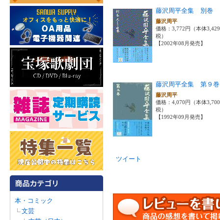
藤沢周平全集 別巻
藤沢周平
価格：3,772円（本体3,42
税）
【2002年08月発売】
藤沢周平全集 第９巻
藤沢周平
価格：4,070円（本体3,70
税）
【1992年09月発売】
ツイート
本・コミック
文芸