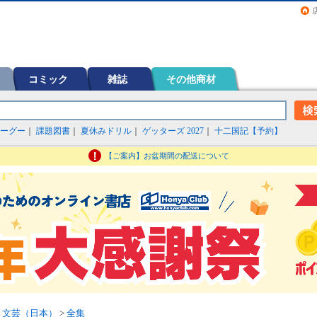
画（コミック）など在庫も充実
コミック
雑誌
その他商材
ーグー
｜
課題図書
｜
夏休みドリル
｜
ゲッターズ 2027
｜
十二国記【予約】
【ご案内】お盆期間の配送について
>
文芸（日本）
>
全集