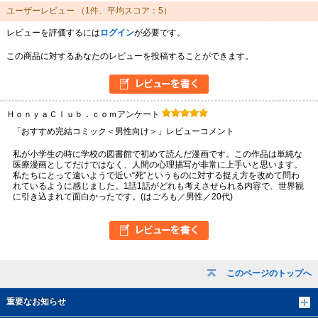
ユーザーレビュー
（1件、平均スコア：5）
レビューを評価するには
ログイン
が必要です。
この商品に対するあなたのレビューを投稿することができます。
ＨｏｎｙａＣｌｕｂ．ｃｏｍアンケート
「おすすめ完結コミック＜男性向け＞」レビューコメント
私が小学生の時に学校の図書館で初めて読んだ漫画です。この作品は単純な
医療漫画としてだけではなく、人間の心理描写が非常に上手いと思います。
私たちにとって遠いようで近い“死”というものに対する捉え方を改めて問わ
れているように感じました。1話1話がどれも考えさせられる内容で、世界観
に引き込まれて面白かったです。(はごろも／男性／20代)
このページのトップへ
重要なお知らせ