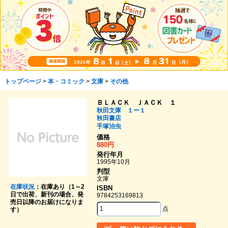
トップページ
>
本・コミック
>
文庫
>
その他
ＢＬＡＣＫ ＪＡＣＫ １
秋田文庫 １ー１
秋田書店
手塚治虫
価格
880円
発行年月
1995年10月
判型
文庫
在庫状況
：在庫あり（1～2
ISBN
日で出荷、新刊の場合、発
9784253169813
売日以降のお届けになりま
点
す）