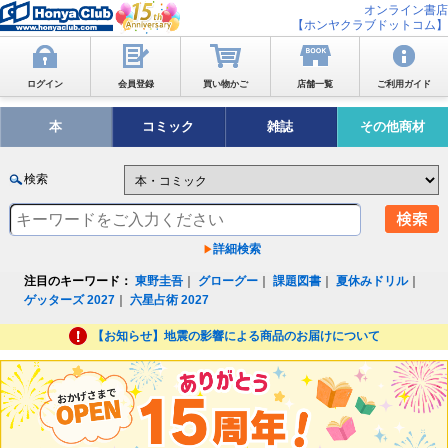
オンライン書店
【ホンヤクラブドットコム】
ログイン
会員登録
買い物かご
店舗一覧
ご利用ガイド
本
コミック
雑誌
その他商材
検索
詳細検索
注目のキーワード：
東野圭吾
｜
グローグー
｜
課題図書
｜
夏休みドリル
｜
ゲッターズ 2027
｜
六星占術 2027
【お知らせ】地震の影響による商品のお届けについて