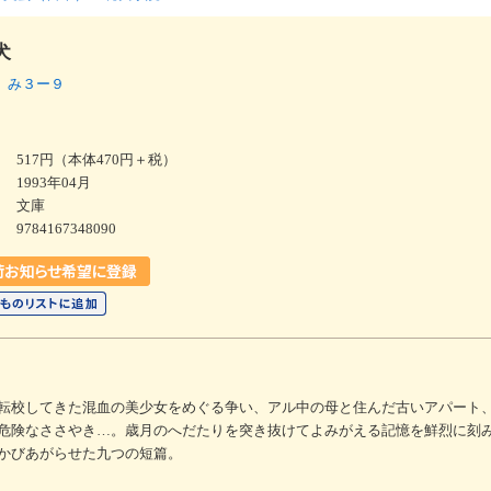
犬
 み３ー９
517円（本体470円＋税）
1993年04月
文庫
9784167348090
転校してきた混血の美少女をめぐる争い、アル中の母と住んだ古いアパート
危険なささやき…。歳月のへだたりを突き抜けてよみがえる記憶を鮮烈に刻
かびあがらせた九つの短篇。