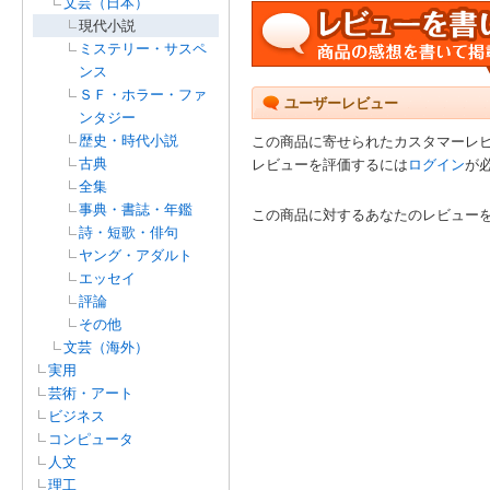
文芸（日本）
現代小説
ミステリー・サスペ
ンス
ＳＦ・ホラー・ファ
ユーザーレビュー
ンタジー
歴史・時代小説
この商品に寄せられたカスタマーレ
古典
レビューを評価するには
ログイン
が
全集
事典・書誌・年鑑
この商品に対するあなたのレビュー
詩・短歌・俳句
ヤング・アダルト
エッセイ
評論
その他
文芸（海外）
実用
芸術・アート
ビジネス
コンピュータ
人文
理工