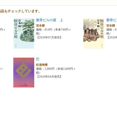
商品もチェックしています。
骸骨ビルの庭 上
骸骨ビ
宮本輝
宮本
0円＋
価格：814円（本体740円＋
価格：8
税）
税）
【2026年07月発売】
【202
巴
松浦寿輝
円＋
価格：2,860円（本体2,600円＋
税）
【2026年04月発売】