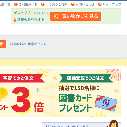
店舗一覧
ご利用ガイド
よくあるご質問
お問い合わせ
サイトマップ
ゲスト さん
（
ログイン
）
新規会員登録する
詳細検索
検索のヒント
本好きのためのオンライン書店