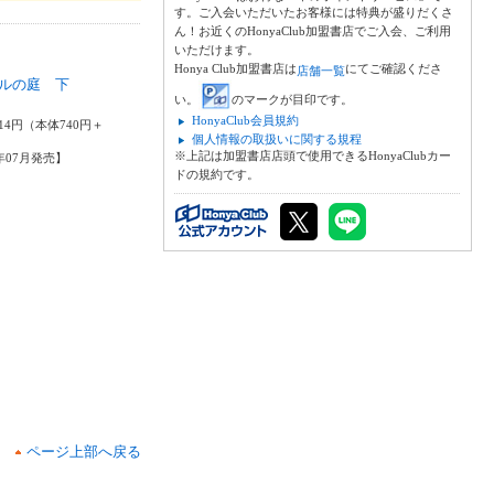
す。ご入会いただいたお客様には特典が盛りだくさ
ん！お近くのHonyaClub加盟書店でご入会、ご利用
いただけます。
Honya Club加盟書店は
にてご確認くださ
店舗一覧
ルの庭 下
い。
のマークが目印です。
輝
HonyaClub会員規約
14円（本体740円＋
個人情報の取扱いに関する規程
※上記は加盟書店店頭で使用できるHonyaClubカー
6年07月発売】
ドの規約です。
ページ上部へ戻る