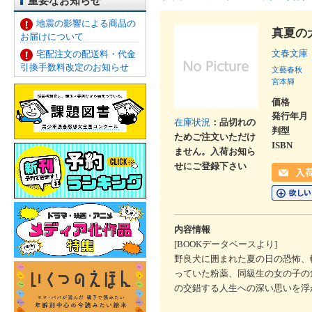
重要なお知らせ
地震の影響による商品の
真夏の
お届けについて
文春文庫
宅配注文の配送料・代金
引換手数料改定のお知らせ
文藝春秋
宮本輝
価格
発行年月
在庫状況
：品切れの
判型
ためご注文いただけ
ISBN
ません。入荷お知ら
せにご登録下さい
内容情報
[BOOKデータベースより]
野良犬に囲まれた夏の日の恐怖、
っていた粉薬、同級生の女の子の
の交錯する人生への深い思いを浮