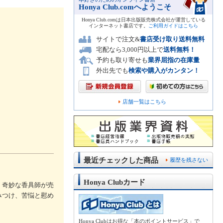
Honya Club.comへようこそ
Honya Club.comは日本出版販売株式会社が運営している
インターネット書店です。
ご利用ガイドはこちら
サイトで注文&
書店受け取り送料無料
宅配なら3,000円以上で
送料無料！
予約も取り寄せも
業界屈指の在庫量
外出先でも
検索や購入がカンタン！
店舗一覧はこちら
最近チェックした商品
履歴を残さない
Honya Clubカード
、奇妙な香具師が売
みつけ、苦悩と慰め
Honya Clubはお得な「本のポイントサービス」で