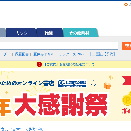
画（コミック）など在庫も充実
コミック
雑誌
その他商材
ーグー
｜
課題図書
｜
夏休みドリル
｜
ゲッターズ 2027
｜
十二国記【予約】
【ご案内】お盆期間の配送について
>
文芸（日本）
>
現代小説