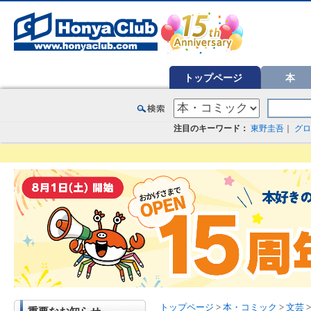
オンライン書店【ホンヤクラブ】はお好きな本屋での受け取りで送料無料！新刊予約・通販も。本（書籍）、雑誌、漫
トップページ
本
注目のキーワード：
東野圭吾
｜
グロ
トップページ
>
本・コミック
>
文芸