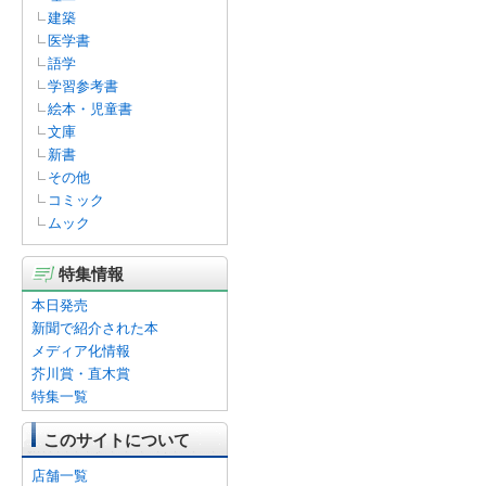
建築
医学書
語学
学習参考書
絵本・児童書
文庫
新書
その他
コミック
ムック
特集情報
本日発売
新聞で紹介された本
メディア化情報
芥川賞・直木賞
特集一覧
このサイトについて
店舗一覧