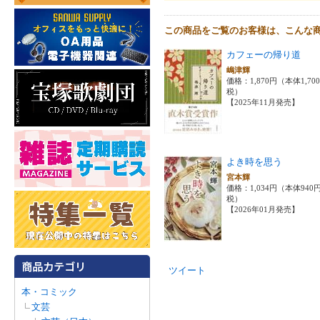
この商品をご覧のお客様は、こんな
カフェーの帰り道
嶋津輝
価格：1,870円（本体1,70
税）
【2025年11月発売】
よき時を思う
宮本輝
価格：1,034円（本体940
税）
【2026年01月発売】
ツイート
本・コミック
文芸