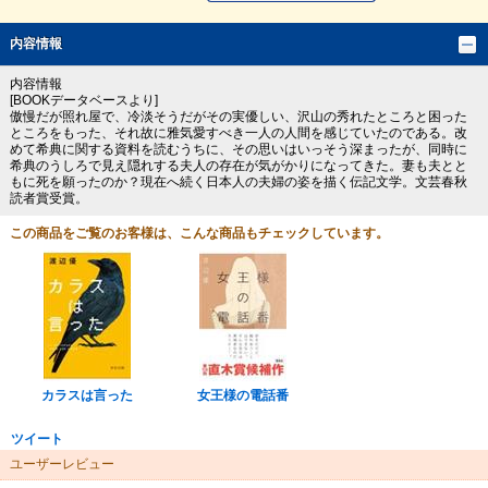
内容情報
内容情報
[BOOKデータベースより]
傲慢だが照れ屋で、冷淡そうだがその実優しい、沢山の秀れたところと困った
ところをもった、それ故に雅気愛すべき一人の人間を感じていたのである。改
めて希典に関する資料を読むうちに、その思いはいっそう深まったが、同時に
希典のうしろで見え隠れする夫人の存在が気がかりになってきた。妻も夫とと
もに死を願ったのか？現在へ続く日本人の夫婦の姿を描く伝記文学。文芸春秋
読者賞受賞。
この商品をご覧のお客様は、こんな商品もチェックしています。
カラスは言った
女王様の電話番
ツイート
ユーザーレビュー