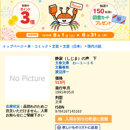
トップページ
>
本・コミック
>
文芸
>
文芸（日本）
>
現代小説
静寂（しじま）の声 下
文春文庫 わ―１―１６
文藝春秋
渡辺淳一
価格
513円
発行年月
1991年05月
判型
文庫
在庫状況
：品切れのためご
ISBN
注文いただけません。入荷
9784167145163
お知らせにご登録下さい