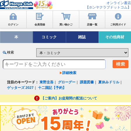
オンライン書店
【ホンヤクラブドットコム】
ログイン
会員登録
買い物かご
店舗一覧
ご利用ガイド
本
コミック
雑誌
その他商材
検索
詳細検索
注目のキーワード：
東野圭吾
｜
グローグー
｜
課題図書
｜
夏休みドリル
｜
ゲッターズ 2027
｜
十二国記【予約】
【ご案内】お盆期間の配送について