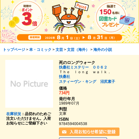
トップページ
>
本・コミック
>
文芸
>
文芸（海外）
>
海外の小説
死のロングウォーク
扶桑社ミステリー ００６２
Ｔｈｅ ｌｏｎｇ ｗａｌｋ．
扶桑社
スティーヴン・キング
沼尻素子
価格
734円
発行年月
1989年07月
判型
文庫
在庫状況
：品切れのためご
注文いただけません。入荷
ISBN
お知らせにご登録下さい
9784594004538