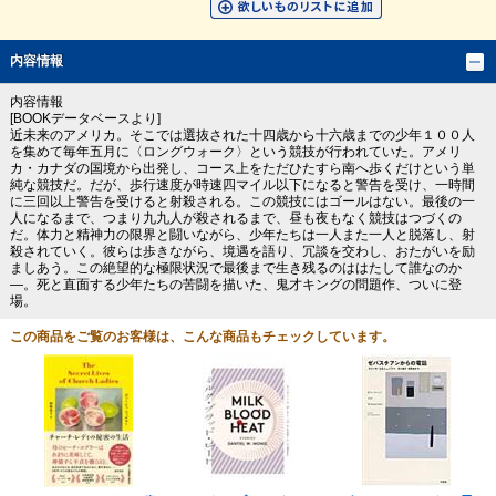
内容情報
内容情報
[BOOKデータベースより]
近未来のアメリカ。そこでは選抜された十四歳から十六歳までの少年１００人
を集めて毎年五月に〈ロングウォーク〉という競技が行われていた。アメリ
カ・カナダの国境から出発し、コース上をただひたすら南へ歩くだけという単
純な競技だ。だが、歩行速度が時速四マイル以下になると警告を受け、一時間
に三回以上警告を受けると射殺される。この競技にはゴールはない。最後の一
人になるまで、つまり九九人が殺されるまで、昼も夜もなく競技はつづくの
だ。体力と精神力の限界と闘いながら、少年たちは一人また一人と脱落し、射
殺されていく。彼らは歩きながら、境遇を語り、冗談を交わし、おたがいを励
ましあう。この絶望的な極限状況で最後まで生き残るのははたして誰なのか
―。死と直面する少年たちの苦闘を描いた、鬼才キングの問題作、ついに登
場。
この商品をご覧のお客様は、こんな商品もチェックしています。