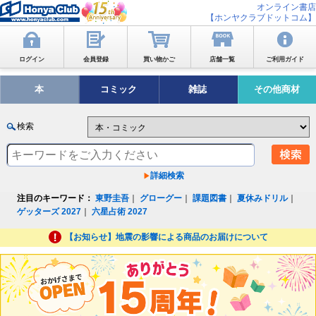
オンライン書店
【ホンヤクラブドットコム】
ログイン
会員登録
買い物かご
店舗一覧
ご利用ガイド
本
コミック
雑誌
その他商材
検索
詳細検索
注目のキーワード：
東野圭吾
｜
グローグー
｜
課題図書
｜
夏休みドリル
｜
ゲッターズ 2027
｜
六星占術 2027
【お知らせ】地震の影響による商品のお届けについて