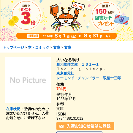
トップページ
>
本・コミック
>
文庫
>
文庫
大いなる眠り
創元推理文庫 １３１―１
Ｔｈｅ ｂｉｇ ｓｌｅｅｐ．
東京創元社
レーモンド・チャンドラー
双葉十三郎
価格
704円
発行年月
1986年12月
判型
文庫
在庫状況
：品切れのためご
注文いただけません。入荷
ISBN
お知らせにご登録下さい
9784488131012