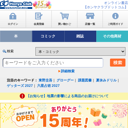
オンライン書店
【ホンヤクラブドットコム】
ログイン
会員登録
買い物かご
店舗一覧
ご利用ガイド
本
コミック
雑誌
その他商材
検索
詳細検索
注目のキーワード：
東野圭吾
｜
グローグー
｜
課題図書
｜
夏休みドリル
｜
ゲッターズ 2027
｜
六星占術 2027
【お知らせ】地震の影響による商品のお届けについて