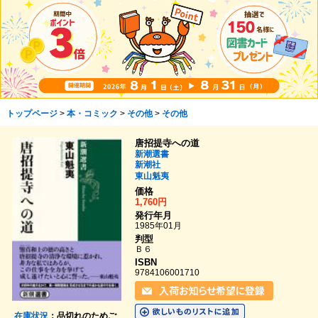
トップページ
>
本・コミック
>
その他
>
その他
唐招提寺への道
新潮選書
新潮社
東山魁夷
価格
1,760円
発行年月
1985年01月
判型
Ｂ６
ISBN
9784106001710
在庫状況
：品切れのためご