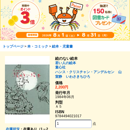
トップページ
>
本・コミック
>
絵本・児童書
絵のない絵本
若い人の絵本
童心社
ハンス・クリスチャン・アンデルセン
山
室静
いわさきちひろ
価格
2,200円
発行年月
1984年06月
判型
Ａ５
ISBN
9784494021017
点
在庫状況
：在庫あり（1～2