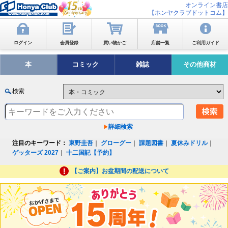
オンライン書店
【ホンヤクラブドットコム】
ログイン
会員登録
買い物かご
店舗一覧
ご利用ガイド
本
コミック
雑誌
その他商材
検索
詳細検索
注目のキーワード：
東野圭吾
｜
グローグー
｜
課題図書
｜
夏休みドリル
｜
ゲッターズ 2027
｜
十二国記【予約】
【ご案内】お盆期間の配送について