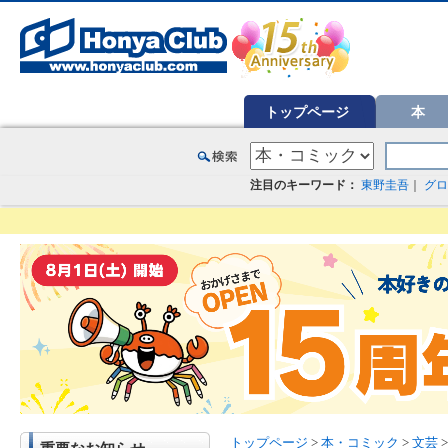
オンライン書店【ホンヤクラブ】はお好きな本屋での受け取りで送料無料！新刊予約・通販も。本（書籍）、雑誌、漫
トップページ
本
注目のキーワード：
東野圭吾
｜
グロ
トップページ
>
本・コミック
>
文芸