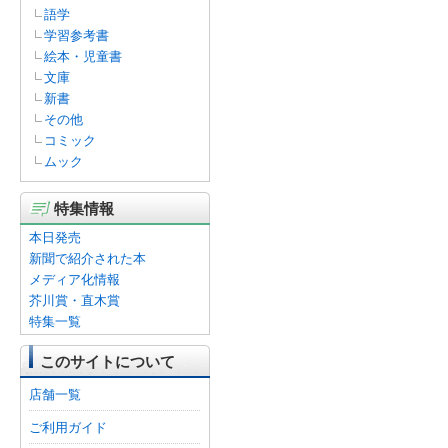
語学
学習参考書
絵本・児童書
文庫
新書
その他
コミック
ムック
特集情報
本日発売
新聞で紹介された本
メディア化情報
芥川賞・直木賞
特集一覧
このサイトについて
店舗一覧
ご利用ガイド