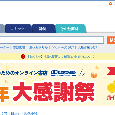
画（コミック）など在庫も充実
コミック
雑誌
その他商材
ーグー
｜
課題図書
｜
夏休みドリル
｜
ゲッターズ 2027
｜
六星占術 2027
【お知らせ】地震の影響による商品のお届けについて
>
文芸（日本）
>
現代小説