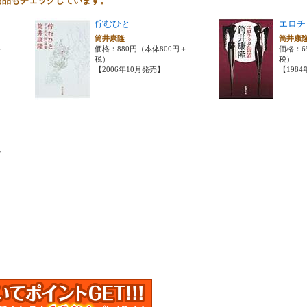
商品もチェックしています。
佇むひと
エロチ
筒井康隆
筒井康
＋
価格：880円（本体800円＋
価格：6
税）
税）
【2006年10月発売】
【198
＋