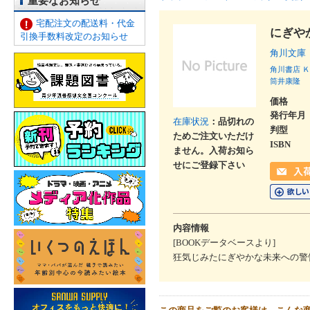
重要なお知らせ
宅配注文の配送料・代金
にぎや
引換手数料改定のお知らせ
角川文庫
角川書店
Ｋ
筒井康隆
価格
発行年月
在庫状況
：品切れの
判型
ためご注文いただけ
ISBN
ません。入荷お知ら
せにご登録下さい
内容情報
[BOOKデータベースより]
狂気じみたにぎやかな未来への警