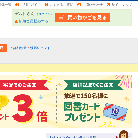
店舗一覧
ご利用ガイド
よくあるご質問
お問い合わせ
サイトマップ
ゲスト さん
（
ログイン
）
新規会員登録する
詳細検索
検索のヒント
本好きのためのオンライン書店