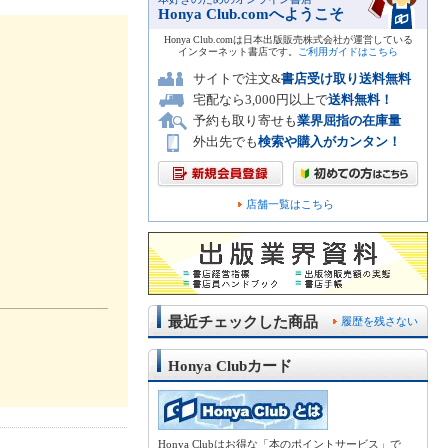
Honya Club.comへようこそ
Honya Club.comは日本出版販売株式会社が運営している
インターネット書店です。
ご利用ガイドはこちら
サイトで注文&
書店受け取り送料無料
宅配なら3,000円以上で
送料無料！
予約も取り寄せも
業界屈指の在庫量
外出先でも
検索や購入がカンタン！
店舗一覧はこちら
最近チェックした商品
履歴を残さない
Honya Clubカード
Honya Clubはお得な「本のポイントサービス」で