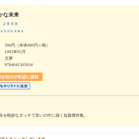
かな未来
 ２８９８
ＡＤＯＫＡＷＡ
506円（本体460円＋税）
1983年03月
文庫
9784041305034
告を軽妙なタッチで笑いの中に描く短篇傑作集。