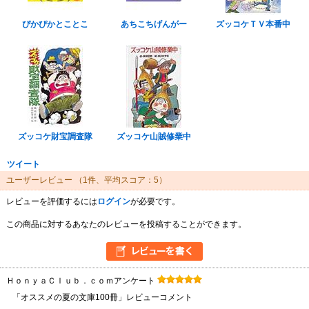
ぴかぴかとことこ
あちこちげんがー
ズッコケＴＶ本番中
ズッコケ財宝調査隊
ズッコケ山賊修業中
ツイート
ユーザーレビュー
（1件、平均スコア：5）
レビューを評価するには
ログイン
が必要です。
この商品に対するあなたのレビューを投稿することができます。
ＨｏｎｙａＣｌｕｂ．ｃｏｍアンケート
「オススメの夏の文庫100冊」レビューコメント