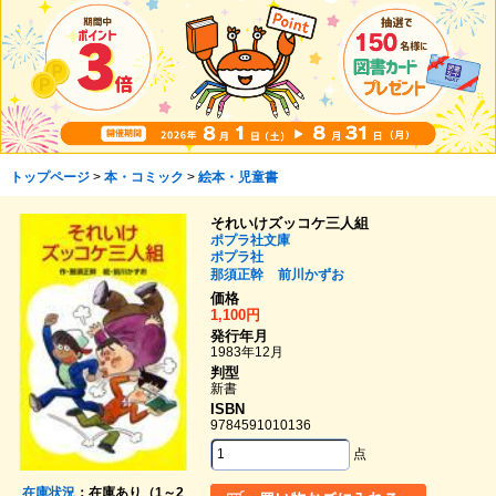
トップページ
>
本・コミック
>
絵本・児童書
それいけズッコケ三人組
ポプラ社文庫
ポプラ社
那須正幹
前川かずお
価格
1,100円
発行年月
1983年12月
判型
新書
ISBN
9784591010136
点
在庫状況
：在庫あり（1～2