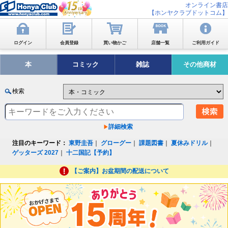
オンライン書店
【ホンヤクラブドットコム】
ログイン
会員登録
買い物かご
店舗一覧
ご利用ガイド
本
コミック
雑誌
その他商材
検索
詳細検索
注目のキーワード：
東野圭吾
｜
グローグー
｜
課題図書
｜
夏休みドリル
｜
ゲッターズ 2027
｜
十二国記【予約】
【ご案内】お盆期間の配送について