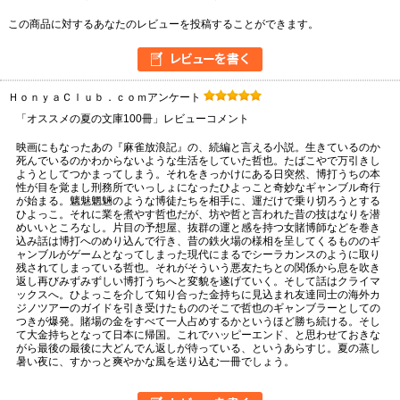
この商品に対するあなたのレビューを投稿することができます。
ＨｏｎｙａＣｌｕｂ．ｃｏｍアンケート
「オススメの夏の文庫100冊」レビューコメント
映画にもなったあの『麻雀放浪記』の、続編と言える小説。生きているのか
死んでいるのかわからないような生活をしていた哲也。たばこやで万引きし
ようとしてつかまってしまう。それをきっかけにある日突然、博打うちの本
性が目を覚まし刑務所でいっしょになったひよっこと奇妙なギャンブル奇行
が始まる。魑魅魍魎のような博徒たちを相手に、運だけで乗り切ろうとする
ひよっこ。それに業を煮やす哲也だが、坊や哲と言われた昔の技はなりを潜
めいいところなし。片目の予想屋、抜群の運と感を持つ女賭博師などを巻き
込み話は博打へのめり込んで行き、昔の鉄火場の様相を呈してくるもののギ
ャンブルがゲームとなってしまった現代にまるでシーラカンスのように取り
残されてしまっている哲也。それがそういう悪友たちとの関係から息を吹き
返し再びみずみずしい博打うちへと変貌を遂げていく。そして話はクライマ
ックスへ。ひよっこを介して知り合った金持ちに見込まれ友達同士の海外カ
ジノツアーのガイドを引き受けたもののそこで哲也のギャンブラーとしての
つきが爆発。賭場の金をすべて一人占めするかというほど勝ち続ける。そし
て大金持ちとなって日本に帰国。これでハッピーエンド、と思わせておきな
がら最後の最後に大どんでん返しが待っている、というあらすじ。夏の蒸し
暑い夜に、すかっと爽やかな風を送り込む一冊でしょう。