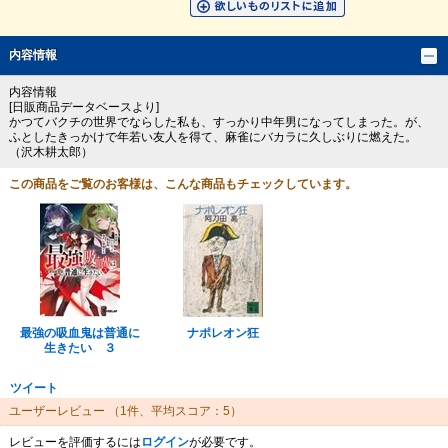
内容情報
内容情報
[日販商品データベースより]
かつてバクチの世界でならした私も、すっかり中年男になってしまった。が、
ふとしたきっかけで年若い友人を得て、麻雀にバカラに久しぶりに燃えた。
（沢木耕太郎）
この商品をご覧のお客様は、こんな商品もチェックしています。
最強の吸血鬼は普通に
ナポレオン狂
生きたい ３
ツイート
ユーザーレビュー
（1件、平均スコア：5）
レビューを評価するには
ログイン
が必要です。