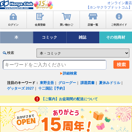
オンライン書店
【ホンヤクラブドットコム】
ログイン
会員登録
買い物かご
店舗一覧
ご利用ガイド
本
コミック
雑誌
その他商材
検索
詳細検索
注目のキーワード：
東野圭吾
｜
グローグー
｜
課題図書
｜
夏休みドリル
｜
ゲッターズ 2027
｜
十二国記【予約】
【ご案内】お盆期間の配送について