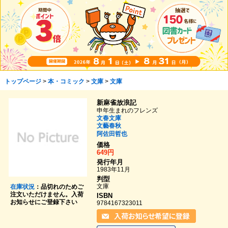
トップページ
>
本・コミック
>
文庫
>
文庫
新麻雀放浪記
申年生まれのフレンズ
文春文庫
文藝春秋
阿佐田哲也
価格
649円
発行年月
1983年11月
判型
文庫
在庫状況
：品切れのためご
注文いただけません。入荷
ISBN
お知らせにご登録下さい
9784167323011