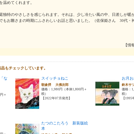
を温めてくれます。
庭独特のやさしさを感じられます。それは、少し冷たい風の中、日差しが暖
でもお雛さまの時期にふさわしいお話と思いました。（佐保姫さん 30代・
【情
商品もチェックしています。
「な
スイッチョねこ
お月お
朝倉摂 大佛次郎
鈴木サ
価格：1,980円（本体1,800円＋
価格：1,
税）
税）
0円＋
【2022年07月発売】
【199
たつのこたろう 新装版絵
本
0円＋