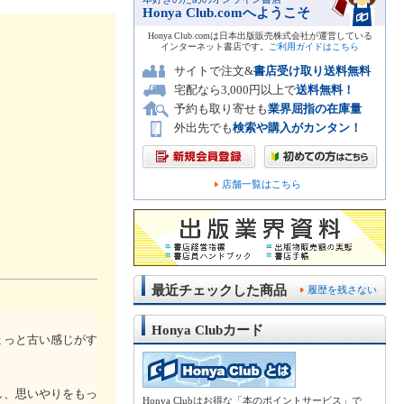
Honya Club.comへようこそ
Honya Club.comは日本出版販売株式会社が運営している
インターネット書店です。
ご利用ガイドはこちら
サイトで注文&
書店受け取り送料無料
宅配なら3,000円以上で
送料無料！
予約も取り寄せも
業界屈指の在庫量
外出先でも
検索や購入がカンタン！
店舗一覧はこちら
最近チェックした商品
履歴を残さない
Honya Clubカード
ょっと古い感じがす
し、思いやりをもっ
Honya Clubはお得な「本のポイントサービス」で