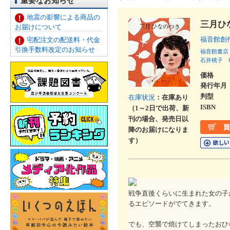
重要なお知らせ
地震の影響による商品の
三月ひ
お届けについて
福音館創
宅配注文の配送料・代金
引換手数料改定のお知らせ
福音館書店
石井桃子
価格
発行年月
判型
在庫状況
：在庫あり
ISBN
（1～2日で出荷、新
刊の場合、発売日以
降のお届けになりま
す）
戦争直後くらいに生まれた女の子
るエピソードがでてきます。
でも、空襲で焼けてしまったおひ