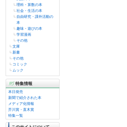
理科・算数の本
社会・生活の本
自由研究・課外活動の
本
趣味・遊びの本
学習漫画
その他
文庫
新書
その他
コミック
ムック
特集情報
本日発売
新聞で紹介された本
メディア化情報
芥川賞・直木賞
特集一覧
このサイトについて