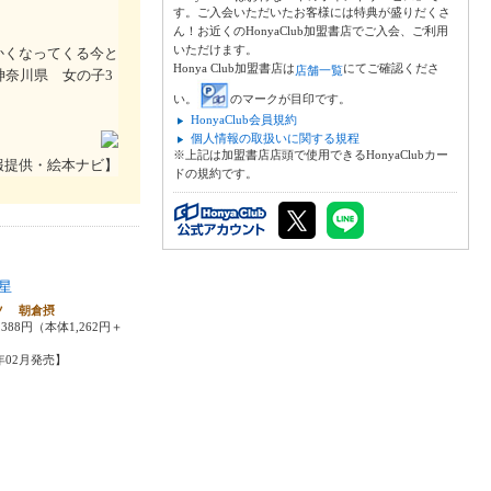
す。ご入会いただいたお客様には特典が盛りだくさ
ん！お近くのHonyaClub加盟書店でご入会、ご利用
いただけます。
かくなってくる今と
Honya Club加盟書店は
にてご確認くださ
店舗一覧
神奈川県 女の子3
い。
のマークが目印です。
HonyaClub会員規約
個人情報の取扱いに関する規程
※上記は加盟書店店頭で使用できるHonyaClubカー
報提供・絵本ナビ】
ドの規約です。
星
ツ 朝倉摂
388円（本体1,262円＋
5年02月発売】