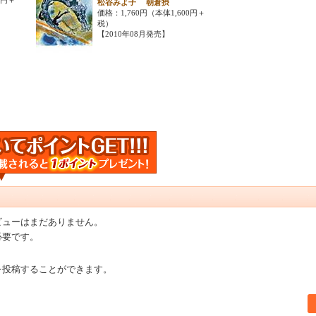
松谷みよ子 朝倉摂
価格：1,760円（本体1,600円＋
税）
【2010年08月発売】
ビューはまだありません。
必要です。
を投稿することができます。