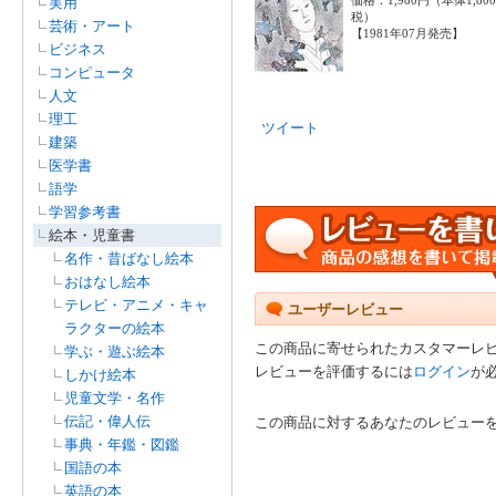
実用
税）
芸術・アート
【1981年07月発売】
ビジネス
コンピュータ
人文
理工
ツイート
建築
医学書
語学
学習参考書
絵本・児童書
名作・昔ばなし絵本
おはなし絵本
テレビ・アニメ・キャ
ユーザーレビュー
ラクターの絵本
この商品に寄せられたカスタマーレ
学ぶ・遊ぶ絵本
レビューを評価するには
ログイン
が
しかけ絵本
児童文学・名作
伝記・偉人伝
この商品に対するあなたのレビュー
事典・年鑑・図鑑
国語の本
英語の本