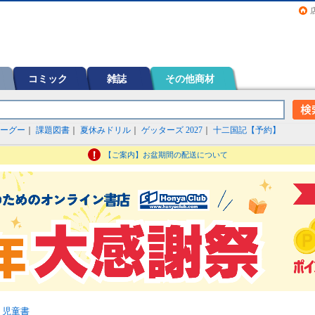
画（コミック）など在庫も充実
コミック
雑誌
その他商材
ーグー
｜
課題図書
｜
夏休みドリル
｜
ゲッターズ 2027
｜
十二国記【予約】
【ご案内】お盆期間の配送について
・児童書