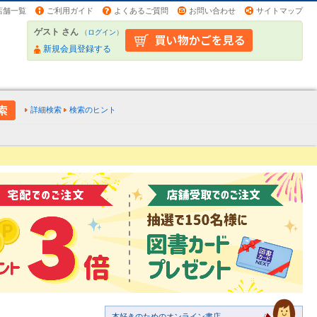
店舗一覧
ご利用ガイド
よくあるご質問
お問い合わせ
サイトマップ
ゲスト さん
（
ログイン
）
新規会員登録する
詳細検索
検索のヒント
本好きのためのオンライン書店