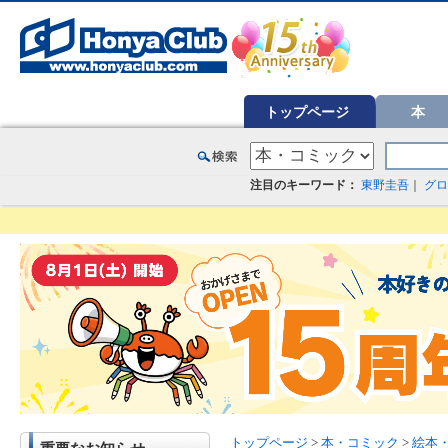
オンライン書店【ホンヤクラブ】はお好きな本屋での受け取りで送料無料！新刊予約・通販も。本（書籍）、雑誌、漫
トップページ
本
注目のキーワード：
東野圭吾
｜
グロ
トップページ
>
本・コミック
>
絵本