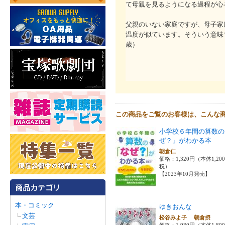
て母親を見るようになる過程が心
父親のいない家庭ですが、母子家
温度が似ています。そういう意味
歳）
この商品をご覧のお客様は、こんな
小学校６年間の算数の
ぜ？」がわかる本
朝倉仁
価格：1,320円（本体1,20
税）
【2023年10月発売】
本・コミック
ゆきおんな
文芸
松谷みよ子 朝倉摂
価格：1,980円（本体1,80