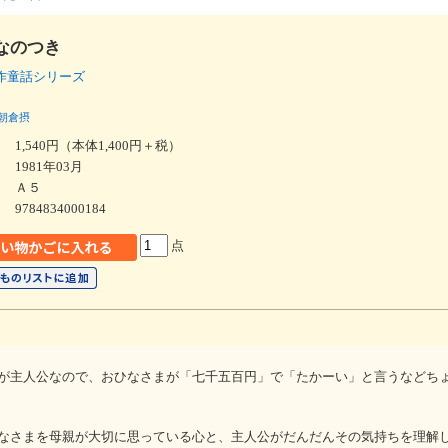
なのつき
作童話シリーズ
朝倉摂
1,540円（本体1,400円＋税）
1981年03月
Ａ５
9784834000184
点
が主人公なので、おひなさまが「七千五百円」で「たかーい」と言うなどち
なさまを母親が大切に思っている心と、主人公がだんだんその気持ちを理解