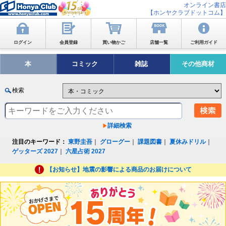
オンライン書店
【ホンヤクラブドットコム】
ログイン
会員登録
買い物かご
店舗一覧
ご利用ガイド
本
コミック
雑誌
その他商材
検索
詳細検索
注目のキーワード：
東野圭吾
｜
グローグー
｜
課題図書
｜
夏休みドリル
｜
ゲッターズ 2027
｜
六星占術 2027
【お知らせ】地震の影響による商品のお届けについて