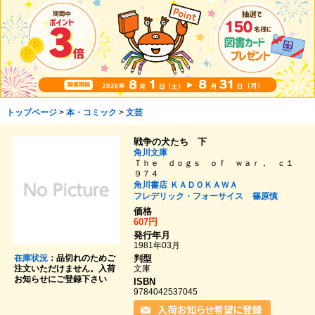
トップページ
>
本・コミック
>
文芸
戦争の犬たち 下
角川文庫
Ｔｈｅ ｄｏｇｓ ｏｆ ｗａｒ， ｃ１
９７４
角川書店
ＫＡＤＯＫＡＷＡ
フレデリック・フォーサイス
篠原慎
価格
607円
発行年月
1981年03月
在庫状況
：品切れのためご
判型
文庫
注文いただけません。入荷
お知らせにご登録下さい
ISBN
9784042537045