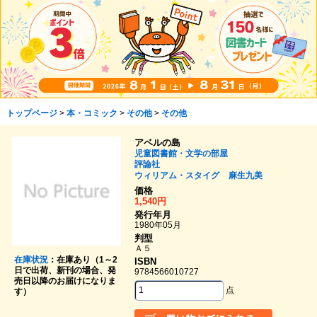
トップページ
>
本・コミック
>
その他
>
その他
アベルの島
児童図書館・文学の部屋
評論社
ウィリアム・スタイグ
麻生九美
価格
1,540円
発行年月
1980年05月
判型
Ａ５
在庫状況
：在庫あり（1～2
ISBN
日で出荷、新刊の場合、発
9784566010727
売日以降のお届けになりま
点
す）