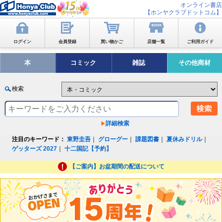
オンライン書店
【ホンヤクラブドットコム】
ログイン
会員登録
買い物かご
店舗一覧
ご利用ガイド
本
コミック
雑誌
その他商材
検索
詳細検索
注目のキーワード：
東野圭吾
｜
グローグー
｜
課題図書
｜
夏休みドリル
｜
ゲッターズ 2027
｜
十二国記【予約】
【ご案内】お盆期間の配送について