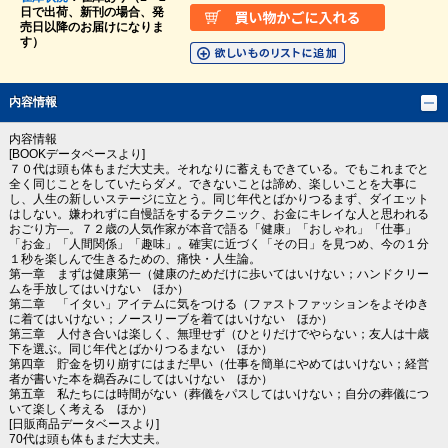
日で出荷、新刊の場合、発
売日以降のお届けになりま
す）
内容情報
内容情報
[BOOKデータベースより]
７０代は頭も体もまだ大丈夫。それなりに蓄えもできている。でもこれまでと
全く同じことをしていたらダメ。できないことは諦め、楽しいことを大事に
し、人生の新しいステージに立とう。同じ年代とばかりつるまず、ダイエット
はしない。嫌われずに自慢話をするテクニック、お金にキレイな人と思われる
おごり方―。７２歳の人気作家が本音で語る「健康」「おしゃれ」「仕事」
「お金」「人間関係」「趣味」。確実に近づく「その日」を見つめ、今の１分
１秒を楽しんで生きるための、痛快・人生論。
第一章 まずは健康第一（健康のためだけに歩いてはいけない；ハンドクリー
ムを手放してはいけない ほか）
第二章 「イタい」アイテムに気をつける（ファストファッションをよそゆき
に着てはいけない；ノースリーブを着てはいけない ほか）
第三章 人付き合いは楽しく、無理せず（ひとりだけでやらない；友人は十歳
下を選ぶ。同じ年代とばかりつるまない ほか）
第四章 貯金を切り崩すにはまだ早い（仕事を簡単にやめてはいけない；経営
者が書いた本を鵜呑みにしてはいけない ほか）
第五章 私たちには時間がない（葬儀をパスしてはいけない；自分の葬儀につ
いて楽しく考える ほか）
[日販商品データベースより]
70代は頭も体もまだ大丈夫。