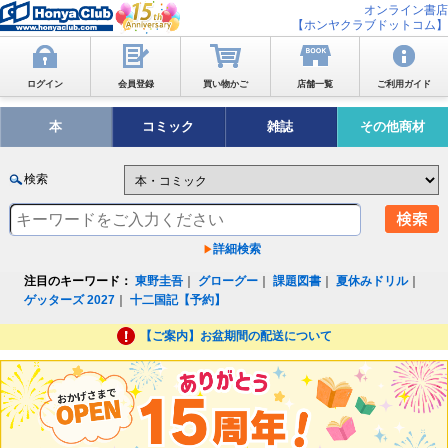
オンライン書店
【ホンヤクラブドットコム】
ログイン
会員登録
買い物かご
店舗一覧
ご利用ガイド
本
コミック
雑誌
その他商材
検索
詳細検索
注目のキーワード：
東野圭吾
｜
グローグー
｜
課題図書
｜
夏休みドリル
｜
ゲッターズ 2027
｜
十二国記【予約】
【ご案内】お盆期間の配送について