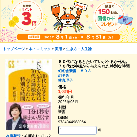
トップページ
>
本・コミック
>
実用
>
生き方・人生論
８０代になるとたいていボケるか死ぬ。
７０代は神様から与えられた特別な時間
幻冬舎新書 ８０３
幻冬舎
林真理子
価格
1,034円
発行年月
2026年05月
判型
新書
ISBN
9784344988064
点
在庫状況
：在庫あり（1～2