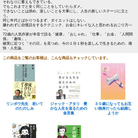
それなりに蓄えもできている。
でもこれまでと全く同じことをしていたらダメ。
できないことは諦め、楽しいことを大事にし、人生の新しいステージに立と
う。
同じ年代とばかりつるまず、ダイエットはしない。
嫌われずに自慢話をするテクニック、お金にキレイな人と思われるおごり方―
―。
72歳の人気作家が本音で語る「健康」「おしゃれ」「仕事」「お金」「人間関
係」「趣味」。
確実に近づく「その日」を見つめ、今の１分１秒を楽しんで生きるための、痛
快・人生論。
この商品をご覧のお客様は、こんな商品もチェックしています。
リンボウ先生 老いて
ジャック・アタリ 豊
３０歳になってもお互
のたのしみ
かな人生を送るための
い独身だったら結婚し
金言集
ようか