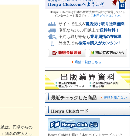
Honya Club.comへようこそ
Honya Club.comは日本出版販売株式会社が運営している
インターネット書店です。
ご利用ガイドはこちら
サイトで注文&
書店受け取り送料無料
宅配なら3,000円以上で
送料無料！
予約も取り寄せも
業界屈指の在庫量
外出先でも
検索や購入がカンタン！
店舗一覧はこちら
最近チェックした商品
履歴を残さない
Honya Clubカード
た彼は、円卓からの
？」無名の村人とし
Honya Clubはお得な「本のポイントサービス」で