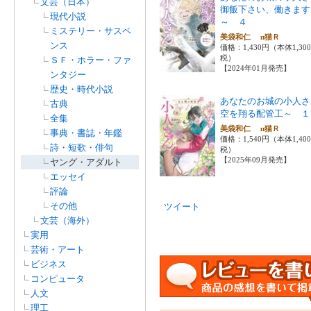
文芸（日本）
御飯下さい、働きます
現代小説
～ ４
ミステリー・サスペ
美袋和仁 п猫Ｒ
ンス
価格：1,430円（本体1,30
税）
ＳＦ・ホラー・ファ
【2024年01月発売】
ンタジー
歴史・時代小説
あなたのお城の小人さ
古典
空を翔る配管工～ １
全集
美袋和仁 п猫Ｒ
事典・書誌・年鑑
価格：1,540円（本体1,40
詩・短歌・俳句
税）
【2025年09月発売】
ヤング・アダルト
エッセイ
評論
その他
ツイート
文芸（海外）
実用
芸術・アート
ビジネス
コンピュータ
人文
理工