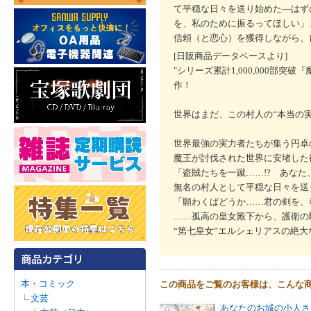
て平穏な日々を送り始めた―はず
を、私のために振るってほしい」
信頼（と恋心）を獲得しながら、
[日販商品データベースより]
"シリーズ累計1,000,000
作！
世界はまだ、この村人の“本当の
世界最強の実力者たちが集う円卓
魔王が討伐された世界に安堵した
「盗賊たちを一蹴……!? あなた
無名の村人として平穏な日々を送
「願わくばどうか……君の剣を、
……孤高の皇女殿下から、護衛の
“第七皇女”エルシェリアスの絶大
本・コミック
この商品をご覧のお客様は、こんな
文芸
あなたのお城の小人さ