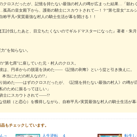
のクロスだったが、記憶を持たない最強の村人の噂が広まった結果…「願わ
…孤高の皇女殿下から、護衛の騎士にスカウトされて―！？“第七皇女”エル
自称平凡×実質最強な村人の騎士生活が幕を開ける！！
部突破『魔王討伐したあと、目立ちたくないのでギルドマスターになった』著者・朱
実力”を知らない。
の“第七席”に座していた元・村人のクロス。
彼は、円卓からの脱退を決めた――《記憶の剥奪》という掟と引き換えに。
、本当にただの村人なの!?」
り始めた――はずのクロスだったが、《記憶を持たない最強の村人》の噂が
私のために振るってほしい」
騎士にスカウトされて――!?
な信頼（と恋心）を獲得しながら、自称平凡×実質最強な村人の騎士生活が幕を
商品もチェックしています。
ん～
人生逆転 ４
転生し