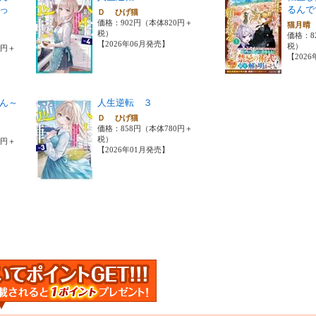
っ
るんで
Ｄ ひげ猫
価格：902円（本体820円＋
猫月
税）
価格：8
【2026年06月発売】
税）
0円＋
【202
ん～
人生逆転 ３
Ｄ ひげ猫
価格：858円（本体780円＋
税）
0円＋
【2026年01月発売】