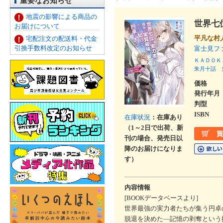
重要なお知らせ
地震の影響による商品の
世界七
お届けについて
平凡な村
宅配注文の配送料・代金
引換手数料改定のお知らせ
富士見フ
ＫＡＤＯＫ
朱月十話
価格
発行年月
判型
ISBN
在庫状況
：在庫あり
（1～2日で出荷、新
刊の場合、発売日以
降のお届けになりま
す）
内容情報
[BOOKデータベースより]
世界最強の実力者たちが集う円卓
脱退を決めた―記憶の剥奪という