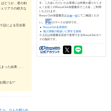
くばどうか…君の剣
す。ご入会いただいたお客様には特典が盛りだくさ
ん！お近くのHonyaClub加盟書店でご入会、ご利用
シェリアスの絶大な
いただけます。
Honya Club加盟書店は
にてご確認くださ
店舗一覧
い。
のマークが目印です。
月十話による完全新
HonyaClub会員規約
個人情報の取扱いに関する規程
※上記は加盟書店店頭で使用できるHonyaClubカー
ドの規約です。
広まった結果……
開ける!!"
たら、なんか頼られ