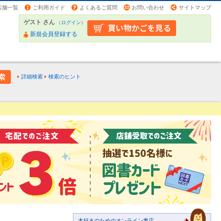
店舗一覧
ご利用ガイド
よくあるご質問
お問い合わせ
サイトマップ
ゲスト さん
（
ログイン
）
新規会員登録する
詳細検索
検索のヒント
本好きのためのオンライン書店