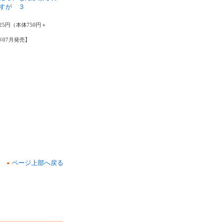
すが ３
晴
25円（本体750円＋
6年07月発売】
ページ上部へ戻る