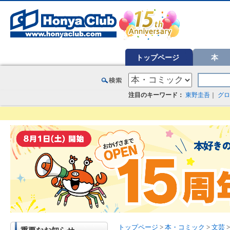
オンライン書店【ホンヤクラブ】はお好きな本屋での受け取りで送料無料！新刊予約・通販も。本（書籍）、雑誌、漫
トップページ
本
注目のキーワード：
東野圭吾
｜
グロ
トップページ
>
本・コミック
>
文芸