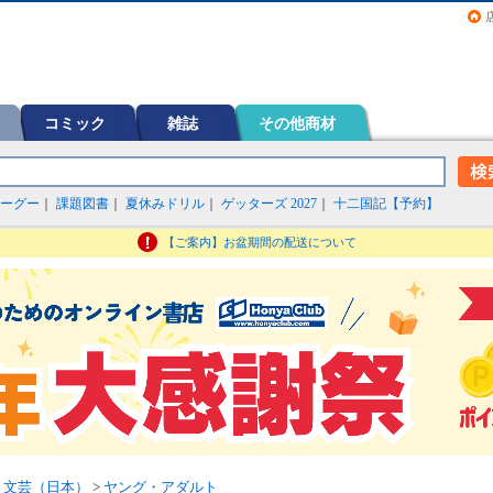
画（コミック）など在庫も充実
コミック
雑誌
その他商材
ーグー
｜
課題図書
｜
夏休みドリル
｜
ゲッターズ 2027
｜
十二国記【予約】
【ご案内】お盆期間の配送について
>
文芸（日本）
>
ヤング・アダルト