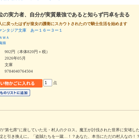
位の実力者、自分が実質最強であると知らず円卓を去る
人に戻ったはずが皇女の護衛にスカウトされたので騎士生活を始めます
ァンタジア文庫 あー１６ー３ー１
ＡＷＡ
鬼猫
902円（本体820円＋税）
2026年05月
文庫
9784040764504
点
の“第七席”に座していた元・村人のクロス。魔王が討伐された世界に安堵し
掟と引き換えに。「盗賊たちを一蹴…！？あなた、本当にただの村人なの！