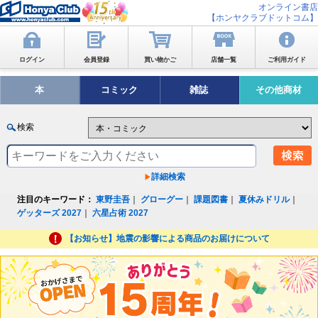
オンライン書店
【ホンヤクラブドットコム】
ログイン
会員登録
買い物かご
店舗一覧
ご利用ガイド
本
コミック
雑誌
その他商材
検索
詳細検索
注目のキーワード：
東野圭吾
｜
グローグー
｜
課題図書
｜
夏休みドリル
｜
ゲッターズ 2027
｜
六星占術 2027
【お知らせ】地震の影響による商品のお届けについて