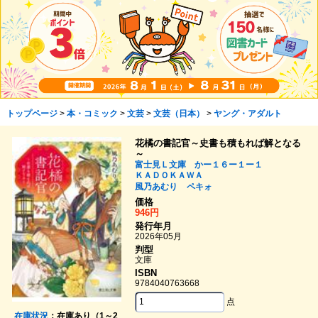
トップページ
>
本・コミック
>
文芸
>
文芸（日本）
>
ヤング・アダルト
花橘の書記官～史書も積もれば解となる
～
富士見Ｌ文庫 かー１６ー１ー１
ＫＡＤＯＫＡＷＡ
風乃あむり
ペキォ
価格
946円
発行年月
2026年05月
判型
文庫
ISBN
9784040763668
点
在庫状況
：在庫あり（1～2