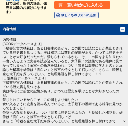
日で出荷、新刊の場合、発
売日以降のお届けになりま
す）
内容情報
内容情報
[BOOKデータベースより]
下級書記官の橘花は、ある日書庫の奥から、この国では読むことが禁止とされ
ている歴史書を見つける。実は橘花には前世の記憶があり、かつては歴史を学
ぶことが大好きだったのだ。禁じられているからこそ、この国をより知りたい
―食い入るように史書を読み込んでいると、太子殿下の護衛である雄偉に見つ
かってしまった！帝室への叛意を疑われ、つい「賢者は歴史に学ぶもの」と反
論した橘花を雄偉は「面白い」と後宮の侍女として召し上げ、さらに「暗殺を
企む太子妃を探ってほしい」と無理難題を押し付けてきて…！？
[日販商品データベースより]
下級書記官の橘花は、ある日書庫の奥から、この国では読むことが禁止とされ
ている歴史書を見つける。
実は橘花には前世の記憶があり、かつては歴史を学ぶことが大好きだったの
だ。
禁じられているからこそ、この国をより知りたい――
食い入るように史書を読み込んでいると、太子殿下の護衛である雄偉に見つか
ってしまった！
帝室への叛意を疑われ、つい「賢者は歴史に学ぶもの」と反論した橘花を、雄
偉は「面白い」と後宮の侍女として召し上げ、
さらに「暗殺を企む太子妃を探ってほしい」と無理難題を押し付けてきて……!?