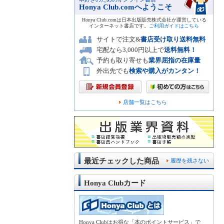
Honya Club.comへようこそ
Honya Club.comは日本出版販売株式会社が運営している
インターネット書店です。
ご利用ガイドはこちら
サイトで注文&
書店受け取り送料無料
宅配なら3,000円以上で
送料無料！
予約も取り寄せも
業界屈指の在庫量
外出先でも
検索や購入がカンタン！
店舗一覧はこちら
最近チェックした商品
履歴を残さない
Honya Clubカード
Honya Clubはお得な「本のポイントサービス」で