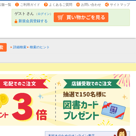
店舗一覧
ご利用ガイド
よくあるご質問
お問い合わせ
サイトマップ
ゲスト さん
（
ログイン
）
新規会員登録する
詳細検索
検索のヒント
本好きのためのオンライン書店