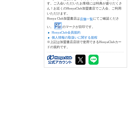
す。ご入会いただいたお客様には特典が盛りだくさ
ん！お近くのHonyaClub加盟書店でご入会、ご利用
いただけます。
Honya Club加盟書店は
にてご確認くださ
店舗一覧
い。
のマークが目印です。
HonyaClub会員規約
個人情報の取扱いに関する規程
※上記は加盟書店店頭で使用できるHonyaClubカー
ドの規約です。