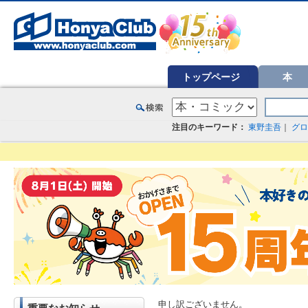
オンライン書店【ホンヤクラブ】はお好きな本屋での受け取りで送料無料！新刊予約・通販も。本（書籍）、雑誌、漫
トップページ
本
注目のキーワード：
東野圭吾
｜
グロ
申し訳ございません。