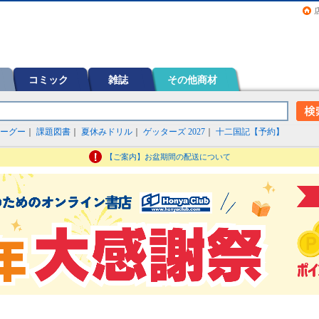
画（コミック）など在庫も充実
コミック
雑誌
その他商材
ーグー
｜
課題図書
｜
夏休みドリル
｜
ゲッターズ 2027
｜
十二国記【予約】
【ご案内】お盆期間の配送について