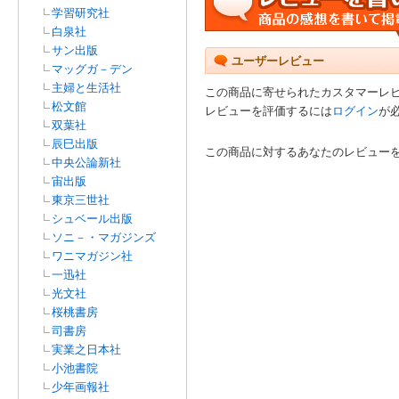
学習研究社
白泉社
サン出版
ユーザーレビュー
マッグガ－デン
主婦と生活社
この商品に寄せられたカスタマーレ
松文館
レビューを評価するには
ログイン
が
双葉社
辰巳出版
この商品に対するあなたのレビュー
中央公論新社
宙出版
東京三世社
シュベール出版
ソニ－・マガジンズ
ワニマガジン社
一迅社
光文社
桜桃書房
司書房
実業之日本社
小池書院
少年画報社