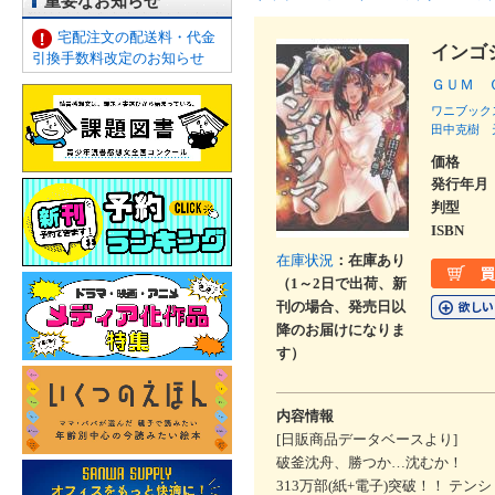
重要なお知らせ
宅配注文の配送料・代金
インゴ
引換手数料改定のお知らせ
ＧＵＭ 
ワニブック
田中克樹
価格
発行年月
判型
ISBN
在庫状況
：在庫あり
（1～2日で出荷、新
刊の場合、発売日以
降のお届けになりま
す）
内容情報
[日販商品データベースより]
破釜沈舟、勝つか…沈むか！
313万部(紙+電子)突破！！ テン