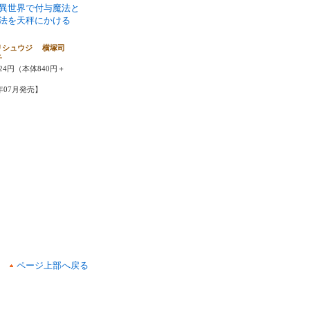
異世界で付与魔法と
魔法を天秤にかける
リシュウジ 横塚司
子
24円（本体840円＋
6年07月発売】
ページ上部へ戻る