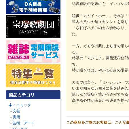
紙書籍版の巻末にも「インゴシマR
秘儀「カムイ・ホー」。それは「
島内の八つの領＜カンシ＞を巡り
「さればハチヨのカム合わさり、
た。
一方、ガモウの興により裸で吊ら
る。
特濃の「マジモノ」蒸留液を秘部
ち。
時が過ぎれば、やがて心身の限界
ガモウは言う。「ミハシラが一つ
いまだ知らない領分に足を踏み入
親しんだ場所へ繋がる道程である
高鳴る心拍が表裏から運命を揺ら
本・コミック
文芸
実用
この商品をご覧のお客様は、こんな
芸術・アート