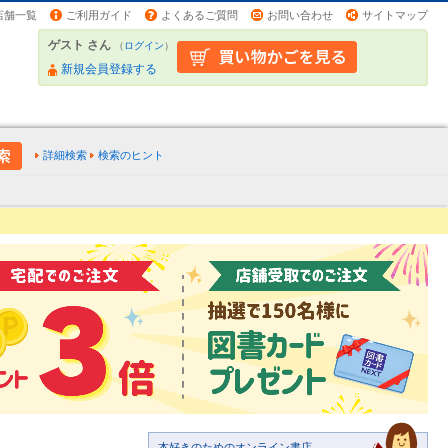
店舗一覧
ご利用ガイド
よくあるご質問
お問い合わせ
サイトマップ
ゲスト さん
（
ログイン
）
新規会員登録する
詳細検索
検索のヒント
本好きのためのオンライン書店