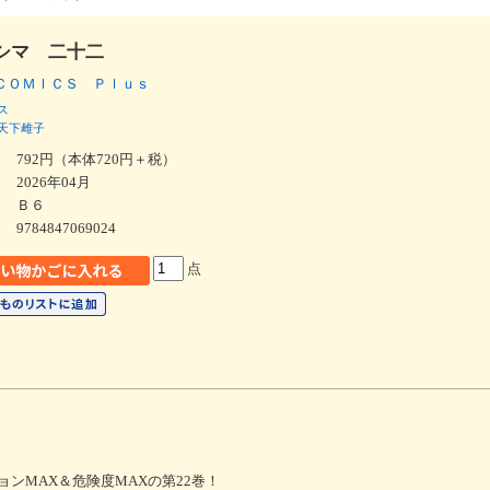
シマ 二十二
ＣＯＭＩＣＳ Ｐｌｕｓ
ス
天下雌子
792円（本体720円＋税）
2026年04月
Ｂ６
9784847069024
点
ションMAX＆危険度MAXの第22巻！