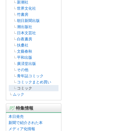
新潮社
世界文化社
竹書房
朝日新聞出版
潮出版社
日本文芸社
白夜書房
扶桑社
文藝春秋
平和出版
廣済堂出版
その他
青年誌コミック
コミックまとめ買い
コミック
ムック
特集情報
本日発売
新聞で紹介された本
メディア化情報