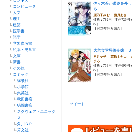
ビジネス
佐々木蒼が眼鏡を外し
コンピュータ
ら １
人文
鹿乃子みお 朧月あき
理工
価格：792円（本体720円
税）
建築
【2026年07月発売】
医学書
語学
学習参考書
絵本・児童書
大衆食堂悪役令嬢 ３
文庫
八月ヤ子 束原ミヤコ 
まろ
新書
価格：759円（本体690円
その他
税）
コミック
【2026年07月発売】
講談社
小学館
集英社
秋田書店
ツイート
徳間書店
スクウェア・エニック
ス
角川ＧＰ
芳文社