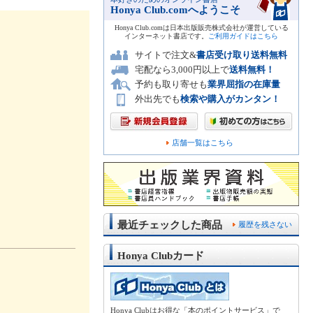
Honya Club.comへようこそ
Honya Club.comは日本出版販売株式会社が運営している
インターネット書店です。
ご利用ガイドはこちら
サイトで注文&
書店受け取り送料無料
宅配なら3,000円以上で
送料無料！
予約も取り寄せも
業界屈指の在庫量
外出先でも
検索や購入がカンタン！
店舗一覧はこちら
最近チェックした商品
履歴を残さない
Honya Clubカード
Honya Clubはお得な「本のポイントサービス」で