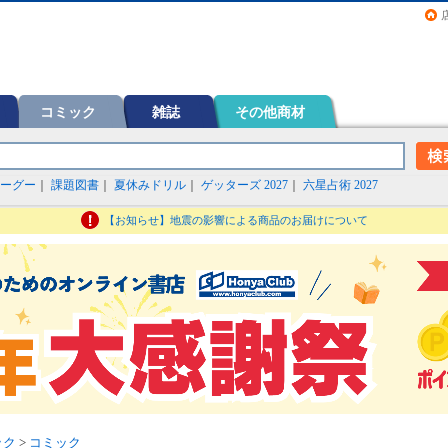
画（コミック）など在庫も充実
コミック
雑誌
その他商材
ーグー
｜
課題図書
｜
夏休みドリル
｜
ゲッターズ 2027
｜
六星占術 2027
【お知らせ】地震の影響による商品のお届けについて
ック
>
コミック