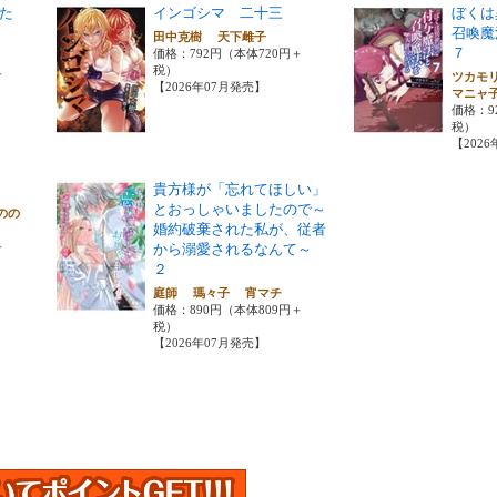
た
インゴシマ 二十三
ぼくは
召喚
田中克樹 天下雌子
７
価格：792円（本体720円＋
税）
＋
ツカモ
【2026年07月発売】
マニャ
価格：9
税）
【202
貴方様が「忘れてほしい」
とおっしゃいましたので～
のの
婚約破棄された私が、従者
＋
から溺愛されるなんて～
２
庭師 瑪々子 宵マチ
価格：890円（本体809円＋
税）
【2026年07月発売】