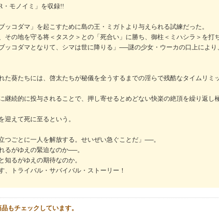
・モノイミ」を収録!!
ブッコダマ」を起こすために島の王・ミガトより与えられる試練だった。
、その地を守る将＜タスク＞との「死合い」に勝ち、御柱＜ミハシラ＞を打
ブッコダマとなりて、シマは世に降りる」──謎の少女・ウーカの口上により
れた葵たちには、啓太たちが秘儀を全うするまでの淫らで残酷なタイムリミ
に継続的に投与されることで、押し寄せるとめどない快楽の絶頂を繰り返し
を迎えて死に至るという。
立つごとに一人を解放する。せいぜい急ぐことだ」──。
れるがゆえの緊迫なのか──。
と知るがゆえの期待なのか。
す、トライバル・サバイバル・ストーリー！
商品もチェックしています。