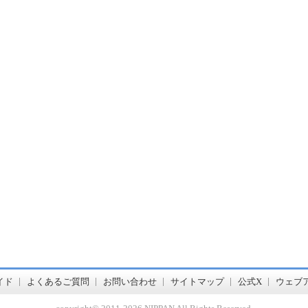
書店【ホンヤクラブ】はお好きな本屋での受け取りで送料無料！新刊予約・通販も。本（書籍）、雑誌、漫画（コミック）な
イド
よくあるご質問
お問い合わせ
サイトマップ
公式X
ウェブ