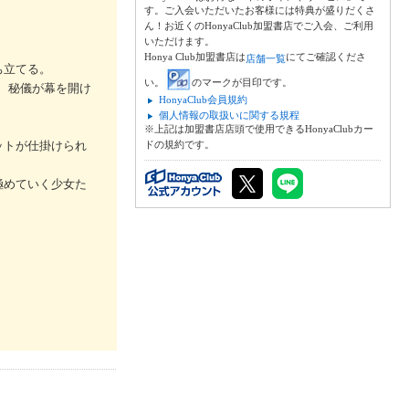
す。ご入会いただいたお客様には特典が盛りだくさ
ん！お近くのHonyaClub加盟書店でご入会、ご利用
いただけます。
Honya Club加盟書店は
にてご確認くださ
店舗一覧
ち立てる。
い。
のマークが目印です。
、秘儀が幕を開け
HonyaClub会員規約
個人情報の取扱いに関する規程
※上記は加盟書店店頭で使用できるHonyaClubカー
ットが仕掛けられ
ドの規約です。
極めていく少女た