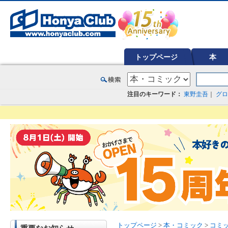
オンライン書店【ホンヤクラブ】はお好きな本屋での受け取りで送料無料！新刊予約・通販も。本（書籍）、雑誌、漫
トップページ
本
注目のキーワード：
東野圭吾
｜
グロ
トップページ
>
本・コミック
>
コミ