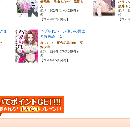
椎野翠 兎山もなか 黒衛も
バラマ
ん
黒兎ゆ
価格：902円（本体820円＋
価格：9
税）
税）
【2026年07月発売】
【202
きま
ハブられルーン使いの異世
界冒険譚 １
んた
原つもい 黄金の黒山羊 菊
＋
池政治
価格：924円（本体840円＋
税）
【2026年05月発売】