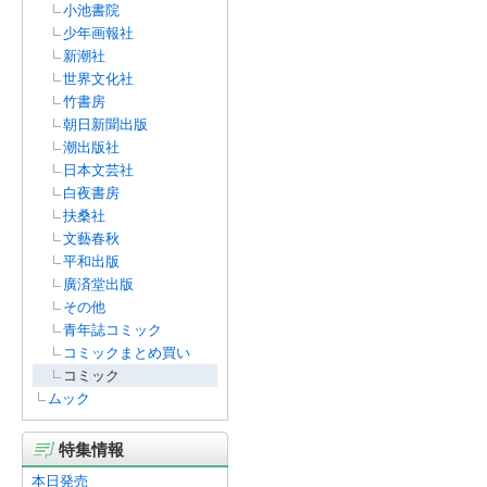
小池書院
少年画報社
新潮社
世界文化社
竹書房
朝日新聞出版
潮出版社
日本文芸社
白夜書房
扶桑社
文藝春秋
平和出版
廣済堂出版
その他
青年誌コミック
コミックまとめ買い
コミック
ムック
特集情報
本日発売