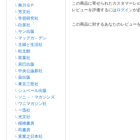
この商品に寄せられたカスタマーレ
角川ＧＰ
レビューを評価するには
ログイン
が
芳文社
学習研究社
この商品に対するあなたのレビュー
白泉社
サン出版
マッグガ－デン
主婦と生活社
松文館
双葉社
辰巳出版
中央公論新社
宙出版
東京三世社
シュベール出版
ソニ－・マガジンズ
ワニマガジン社
一迅社
光文社
桜桃書房
司書房
実業之日本社