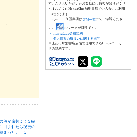
す。ご入会いただいたお客様には特典が盛りだくさ
ん！お近くのHonyaClub加盟書店でご入会、ご利用
いただけます。
Honya Club加盟書店は
にてご確認くださ
店舗一覧
……。
い。
のマークが目印です。
HonyaClub会員規約
。
個人情報の取扱いに関する規程
※上記は加盟書店店頭で使用できるHonyaClubカー
ドの規約です。
の俺が席替えでＳ級
に囲まれたら秘密の
始まった。 ３