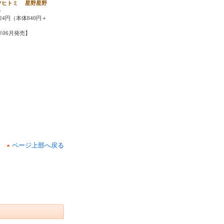
ツヒトミ 星野星野
う
24円（本体840円＋
6年06月発売】
ページ上部へ戻る