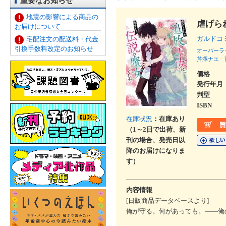
重要なお知らせ
地震の影響による商品の
虐げら
お届けについて
ガルド
宅配注文の配送料・代金
引換手数料改定のお知らせ
オーバーラ
芹澤ナエ
価格
発行年月
判型
ISBN
在庫状況
：在庫あり
（1～2日で出荷、新
刊の場合、発売日以
降のお届けになりま
す）
内容情報
[日販商品データベースより]
俺が守る。何があっても。――俺