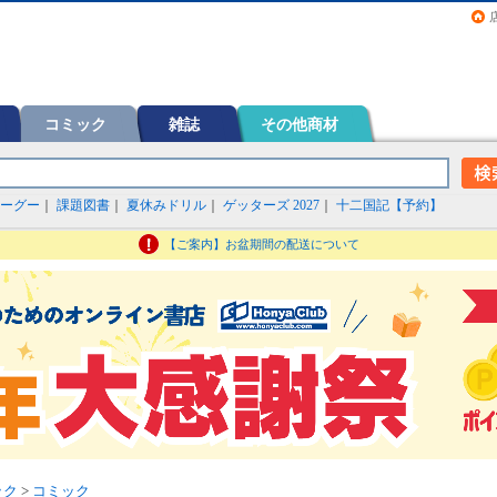
画（コミック）など在庫も充実
コミック
雑誌
その他商材
ーグー
｜
課題図書
｜
夏休みドリル
｜
ゲッターズ 2027
｜
十二国記【予約】
【ご案内】お盆期間の配送について
ック
>
コミック