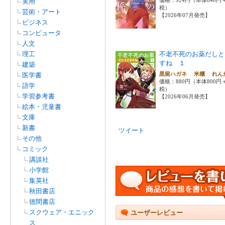
実用
税）
芸術・アート
【2026年07月発売】
ビジネス
コンピュータ
人文
理工
不老不死のお薬だしと
すね １
建築
黒留ハガネ 米櫃 れ
医学書
価格：880円（本体800円
語学
税）
学習参考書
【2026年06月発売】
絵本・児童書
文庫
新書
ツイート
その他
コミック
講談社
小学館
集英社
秋田書店
徳間書店
スクウェア・エニック
ユーザーレビュー
ス