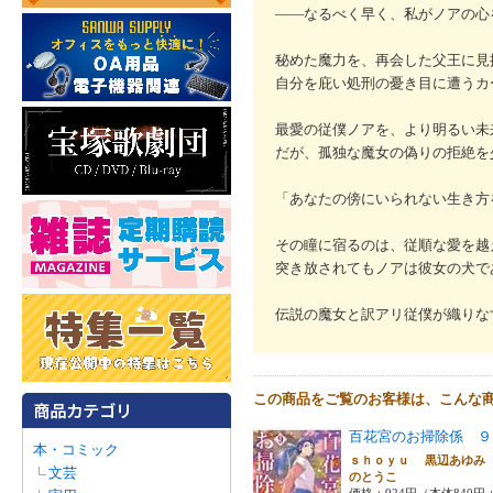
――なるべく早く、私がノアの心
秘めた魔力を、再会した父王に見
自分を庇い処刑の憂き目に遭うカ
最愛の従僕ノアを、より明るい未
だが、孤独な魔女の偽りの拒絶を
「あなたの傍にいられない生き方
その瞳に宿るのは、従順な愛を越
突き放されてもノアは彼女の犬で
伝説の魔女と訳アリ従僕が織りな
この商品をご覧のお客様は、こんな
百花宮のお掃除係 ９
本・コミック
ｓｈｏｙｕ 黒辺あゆみ
文芸
のとうこ
価格：924円（本体840円