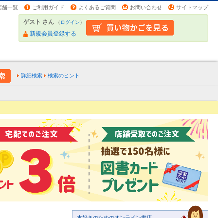
店舗一覧
ご利用ガイド
よくあるご質問
お問い合わせ
サイトマップ
ゲスト さん
（
ログイン
）
新規会員登録する
詳細検索
検索のヒント
本好きのためのオンライン書店