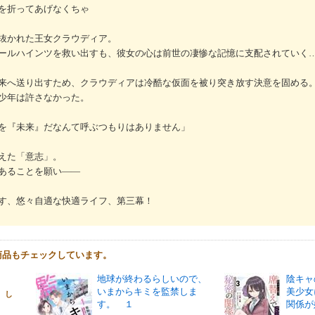
を折ってあげなくちゃ
抜かれた王女クラウディア。
ールハインツを救い出すも、彼女の心は前世の凄惨な記憶に支配されていく
来へ送り出すため、クラウディアは冷酷な仮面を被り突き放す決意を固める
少年は許さなかった。
を『未来』だなんて呼ぶつもりはありません」
えた「意志」。
あることを願い――
す、悠々自適な快適ライフ、第三幕！
商品もチェックしています。
地球が終わるらしいので、
陰キャ
いまからキミを監禁しま
美少女
 し
す。 １
関係が
＋