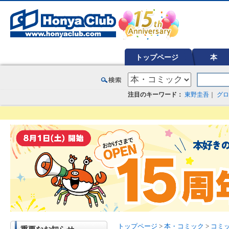
オンライン書店【ホンヤクラブ】はお好きな本屋での受け取りで送料無料！新刊予約・通販も。本（書籍）、雑誌、漫
トップページ
本
注目のキーワード：
東野圭吾
｜
グロ
トップページ
>
本・コミック
>
コミ