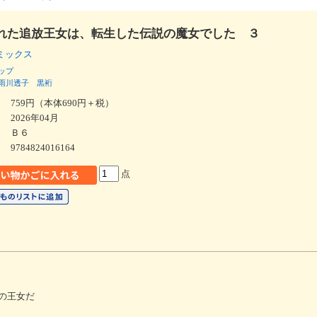
れた追放王女は、転生した伝説の魔女でした ３
コミックス
ップ
雨川透子
黒裄
759円（本体690円＋税）
2026年04月
Ｂ６
9784824016164
点
の王女だ