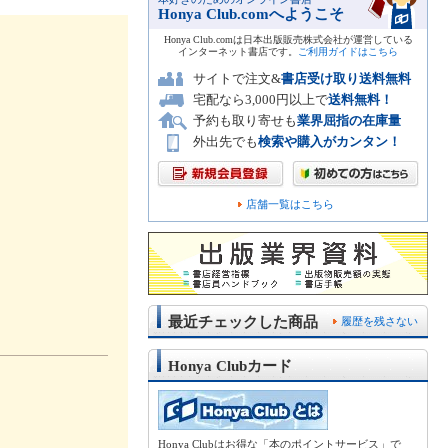
Honya Club.comへようこそ
Honya Club.comは日本出版販売株式会社が運営している
インターネット書店です。
ご利用ガイドはこちら
サイトで注文&
書店受け取り送料無料
宅配なら3,000円以上で
送料無料！
予約も取り寄せも
業界屈指の在庫量
外出先でも
検索や購入がカンタン！
店舗一覧はこちら
最近チェックした商品
履歴を残さない
Honya Clubカード
Honya Clubはお得な「本のポイントサービス」で