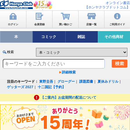
オンライン書店
【ホンヤクラブドットコム】
ログイン
会員登録
買い物かご
店舗一覧
ご利用ガイド
本
コミック
雑誌
その他商材
検索
詳細検索
注目のキーワード：
東野圭吾
｜
グローグー
｜
課題図書
｜
夏休みドリル
｜
ゲッターズ 2027
｜
十二国記【予約】
【ご案内】お盆期間の配送について