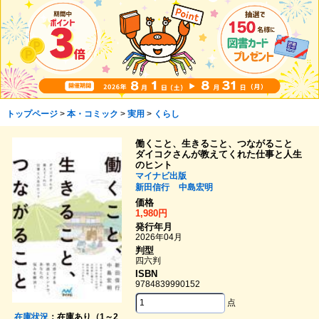
トップページ
>
本・コミック
>
実用
>
くらし
働くこと、生きること、つながること
ダイコクさんが教えてくれた仕事と人生
のヒント
マイナビ出版
新田信行
中島宏明
価格
1,980円
発行年月
2026年04月
判型
四六判
ISBN
9784839990152
点
在庫状況
：在庫あり（1～2