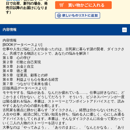
日で出荷、新刊の場合、発
売日以降のお届けになりま
す）
内容情報
内容情報
[BOOKデータベースより]
仕事や人生に悩む二人が出会ったのは、古民家に暮らす謎の賢者、ダイコクさ
ん。共感できる物語とヒントで、あなたの悩みを解決！
第１章 心の学び
第２章 行動と自己実現
第３章 お金と自立
第４章 徳と運
第５章 従業員、顧客との絆
第６章 利益よりも心を集める経営
第７章 つながりで未来を描く
[日販商品データベースより]
モヤモヤする、悩みがある、なんだか疲れている……。仕事は好きなのに、ど
こかうまく行かない。どうしてだろう？ そういう、ビジネスパーソンが一度
は陥る疲れ＆悩み。本書は、ストーリーとワンポイントアドバイスとで、読み
やすくあなたの心の疲れを癒します。
古民家を拠点に静かに暮らす「ダイコクさん」。経歴は分からないけれども、
人生や仕事、経済に関して深い知見を持ち、悩める人に優しく、心にしみ通る
アドバイスをしてくれます。本書は、そんなダイコクさんに出会って変わって
いく二人の人物のストーリーを語ります。
大事なのは「やってみよう」、「ありのままに」、「なんとかなる」、「あり