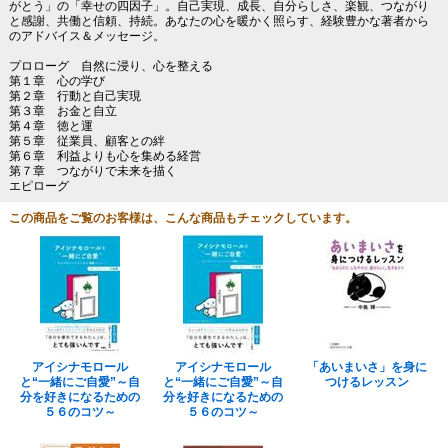
がとう」の「幸せの四因子」。自己実現、成長、自分らしさ、楽観、つながり
と感謝、共働と信頼、持続。あなたの心を暖かく照らす、経験豊かな著者から
のアドバイス＆メッセージ。
プロローグ 自然に浸り、心を整える
第１章 心の学び
第２章 行動と自己実現
第３章 お金と自立
第４章 徳と運
第５章 従業員、顧客との絆
第６章 利益よりも心を集める経営
第７章 つながりで未来を描く
エピローグ
この商品をご覧のお客様は、こんな商品もチェックしています。
アイシナモロール
アイシナモロール
「あいまいさ」を身に
と“一緒にご自愛”～自
と“一緒にご自愛”～自
つけるレッスン
分を好きになるための
分を好きになるための
５６のコツ～
５６のコツ～