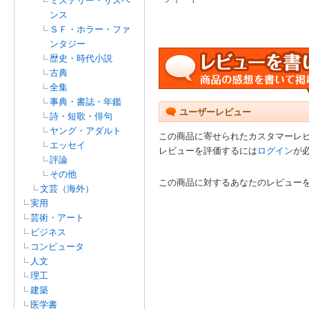
ミステリー・サスペ
ンス
ＳＦ・ホラー・ファ
ンタジー
歴史・時代小説
古典
全集
事典・書誌・年鑑
ユーザーレビュー
詩・短歌・俳句
ヤング・アダルト
この商品に寄せられたカスタマーレ
エッセイ
レビューを評価するには
ログイン
が
評論
その他
この商品に対するあなたのレビュー
文芸（海外）
実用
芸術・アート
ビジネス
コンピュータ
人文
理工
建築
医学書