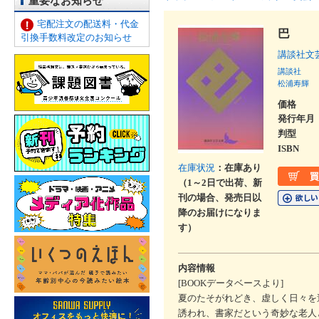
重要なお知らせ
宅配注文の配送料・代金
巴
引換手数料改定のお知らせ
講談社文
講談社
松浦寿輝
価格
発行年月
判型
ISBN
在庫状況
：在庫あり
（1～2日で出荷、新
刊の場合、発売日以
降のお届けになりま
す）
内容情報
[BOOKデータベースより]
夏のたそがれどき、虚しく日々を
誘われ、書家だという奇妙な老人