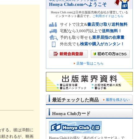
Honya Club.comへようこそ
Honya Club.comは日本出版販売株式会社が運営している
インターネット書店です。
ご利用ガイドはこちら
サイトで注文&
書店受け取り送料無料
宅配なら3,000円以上で
送料無料！
予約も取り寄せも
業界屈指の在庫量
外出先でも
検索や購入がカンタン！
店舗一覧はこちら
最近チェックした商品
履歴を残さない
Honya Clubカード
会する。彼は洋館に
依頼されるが、映画
Honya Clubはお得な「本のポイントサービス」で