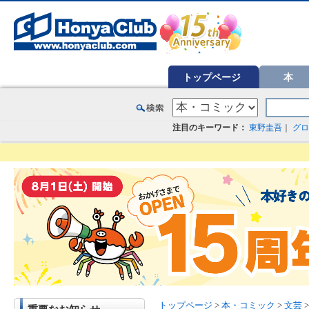
オンライン書店【ホンヤクラブ】はお好きな本屋での受け取りで送料無料！新刊予約・通販も。本（書籍）、雑誌、漫
トップページ
本
注目のキーワード：
東野圭吾
｜
グロ
トップページ
>
本・コミック
>
文芸