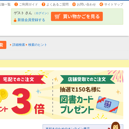
店舗一覧
ご利用ガイド
よくあるご質問
お問い合わせ
サイトマップ
ゲスト さん
（
ログイン
）
新規会員登録する
詳細検索
検索のヒント
本好きのためのオンライン書店