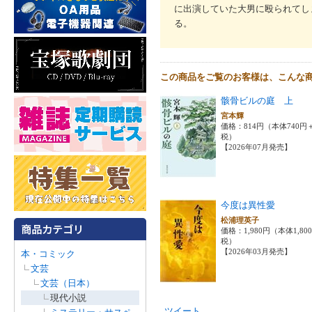
に出演していた大男に殴られてし
る。
この商品をご覧のお客様は、こんな
骸骨ビルの庭 上
宮本輝
価格：814円（本体740円
税）
【2026年07月発売】
今度は異性愛
松浦理英子
価格：1,980円（本体1,80
税）
【2026年03月発売】
本・コミック
文芸
文芸（日本）
現代小説
ツイート