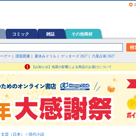
画（コミック）など在庫も充実
コミック
雑誌
その他商材
ーグー
｜
課題図書
｜
夏休みドリル
｜
ゲッターズ 2027
｜
六星占術 2027
【お知らせ】地震の影響による商品のお届けについて
>
文芸（日本）
>
現代小説