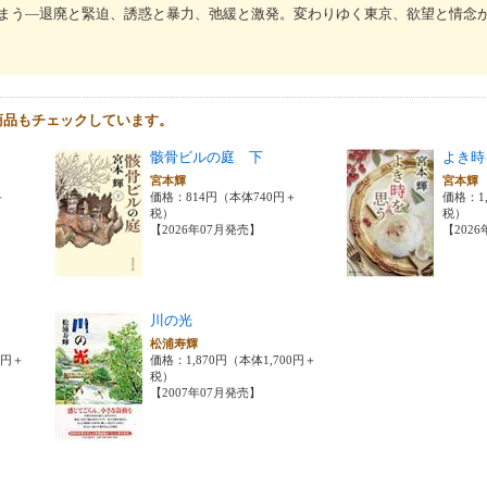
まう―退廃と緊迫、誘惑と暴力、弛緩と激発。変わりゆく東京、欲望と情念
商品もチェックしています。
骸骨ビルの庭 下
よき時
宮本輝
宮本
＋
価格：814円（本体740円＋
価格：1
税）
税）
【2026年07月発売】
【202
川の光
松浦寿輝
0円＋
価格：1,870円（本体1,700円＋
税）
【2007年07月発売】