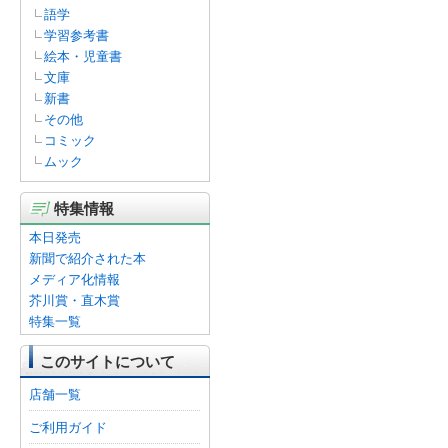
語学
学習参考書
絵本・児童書
文庫
新書
その他
コミック
ムック
特集情報
本日発売
新聞で紹介された本
メディア化情報
芥川賞・直木賞
特集一覧
このサイトについて
店舗一覧
ご利用ガイド