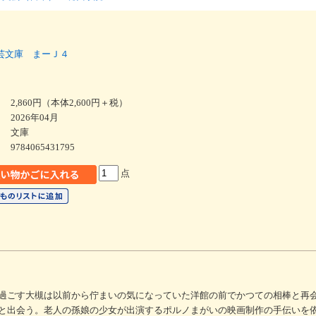
芸文庫 まーＪ４
2,860円（本体2,600円＋税）
2026年04月
文庫
9784065431795
点
過ごす大槻は以前から佇まいの気になっていた洋館の前でかつての相棒と再
と出会う。老人の孫娘の少女が出演するポルノまがいの映画制作の手伝いを