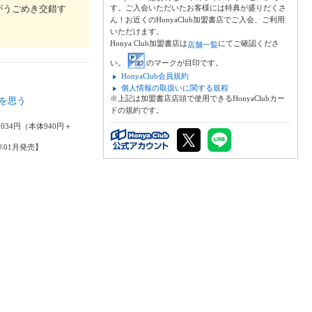
がうごめき交錯す
す。ご入会いただいたお客様には特典が盛りだくさ
ん！お近くのHonyaClub加盟書店でご入会、ご利用
いただけます。
Honya Club加盟書店は
にてご確認くださ
店舗一覧
い。
のマークが目印です。
HonyaClub会員規約
個人情報の取扱いに関する規程
※上記は加盟書店店頭で使用できるHonyaClubカー
を思う
ドの規約です。
輝
,034円（本体940円＋
6年01月発売】