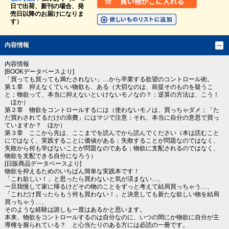
日で出荷、新刊の場合、発
売日以降のお届けになりま
す）
内容情報
内容情報
[BOOKデータベースより]
「買っても買っても満たされない」…から卒業する欲望のコントロール術。
第１章 抑えなくていい物欲も、ある（大切なのは、前提そのものを疑うこ
と；物欲って、本当に抑えないといけないモノなの？；逆算の方法は、こう！
ほか）
第２章 物欲をコントロールするには（使わないモノは、買っちゃダメ；「た
だ買わされてるだけの浪費」にはマジで注意；それ、本当に自分の意思で買っ
ていますか？ ほか）
第３章 ここから先は、ここまでを読んでから読んでください（本は読むこと
にではなく、実践することに価値がある；失敗することが問題なのではなく、
失敗から何も学ばないことが問題なのである；物欲に支配されるのではなく、
物欲を支配できる自分になろう）
[日販商品データベースより]
物欲を抑えるためのいちばん簡単な実践本です！
「これ欲しい！」と思ったら買わないと気が済まない…、
一旦我慢して家に帰るけどその物のことをずっと考えて結局買っちゃう…、
「これだけ買ったらもう何も買わない！」と決意しても新たな欲しい物を結局
買っちゃう…、
そのような経験は誰しも一度はあるかと思います。
本来、物欲をコントロールするのは自分なのに、いつの間にか物欲に自分が主
導権を握られている？ と心当たりのある方には必読の一冊です。