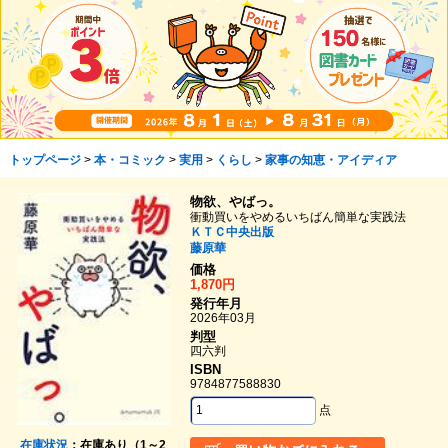
トップページ
>
本・コミック
>
実用
>
くらし
>
家事の知恵・アイディア
物欲、やばっ。
衝動買いをやめるいちばん簡単な実践法
ＫＴＣ中央出版
藤原華
価格
1,870円
発行年月
2026年03月
判型
四六判
ISBN
9784877588830
点
在庫状況
：在庫あり（1～2