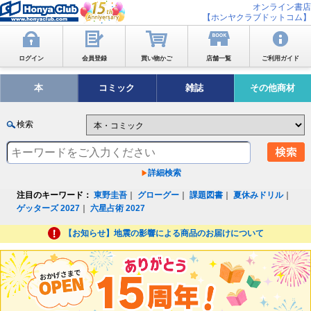
オンライン書店
【ホンヤクラブドットコム】
ログイン
会員登録
買い物かご
店舗一覧
ご利用ガイド
本
コミック
雑誌
その他商材
検索
詳細検索
注目のキーワード：
東野圭吾
｜
グローグー
｜
課題図書
｜
夏休みドリル
｜
ゲッターズ 2027
｜
六星占術 2027
【お知らせ】地震の影響による商品のお届けについて