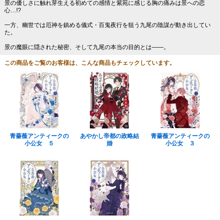
景の優しさに触れ芽生える初めての感情と紫苑に感じる胸の痛みは景への恋
心…!?
一方、幽世では厄神を鎮める儀式・百鬼夜行を狙う九尾の陰謀が動き出してい
た。
景の魔眼に隠された秘密、そして九尾の本当の目的とは――。
この商品をご覧のお客様は、こんな商品もチェックしています。
青薔薇アンティークの
あやかし帝都の政略結
青薔薇アンティークの
小公女 ５
婚
小公女 ３