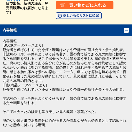
日で出荷、新刊の場合、発
売日以降のお届けになりま
す）
内容情報
内容情報
[BOOKデータベースより]
厄介者と虐げられていた令嬢・瑠璃はいまや帝都一の商社会長・景の婚約者。
非認可の〈扉〉事件もようやく落ち着き、景の育て親である鬼の頭領に挨拶す
るため幽世を訪れる。そこで出会ったのは景を慕う美しい鬼の義姉・紫苑だっ
た。魂のない贄人形である自分に心があるのか悩みながらも婚約者として認め
られたいと懸命に努力する瑠璃。景の優しさに触れ芽生える初めての感情と紫
苑に感じる胸の痛みは景への恋心…！？一方、幽世では厄神を鎮める儀式・百
鬼夜行を狙う九尾の陰謀が動き出していた。景の魔眼に隠された秘密、そして
九尾の本当の目的とは―。
[日販商品データベースより]
厄介者と虐げられていた令嬢・瑠璃はいまや帝都一の商社会長・景の婚約者。
非認可の＜扉＞事件もようやく落ち着き、景の育て親である鬼の頭領に挨拶す
るため幽世を訪れる。
そこで出会ったのは景を慕う美しい鬼の義姉・紫苑だった。
魂のない贄人形である自分に心があるのか悩みながらも婚約者として認められ
たいと懸命に努力する瑠璃。