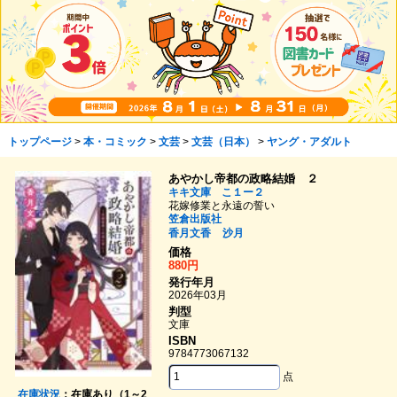
トップページ
>
本・コミック
>
文芸
>
文芸（日本）
>
ヤング・アダルト
あやかし帝都の政略結婚 ２
キキ文庫 こ１ー２
花嫁修業と永遠の誓い
笠倉出版社
香月文香
沙月
価格
880円
発行年月
2026年03月
判型
文庫
ISBN
9784773067132
点
在庫状況
：在庫あり（1～2