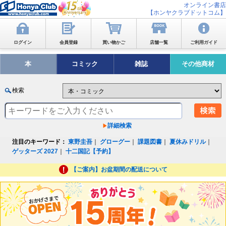
オンライン書店
【ホンヤクラブドットコム】
ログイン
会員登録
買い物かご
店舗一覧
ご利用ガイド
本
コミック
雑誌
その他商材
検索
詳細検索
注目のキーワード：
東野圭吾
｜
グローグー
｜
課題図書
｜
夏休みドリル
｜
ゲッターズ 2027
｜
十二国記【予約】
【ご案内】お盆期間の配送について