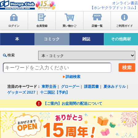
オンライン書店
【ホンヤクラブドットコム】
ログイン
会員登録
買い物かご
店舗一覧
ご利用ガイド
本
コミック
雑誌
その他商材
検索
詳細検索
注目のキーワード：
東野圭吾
｜
グローグー
｜
課題図書
｜
夏休みドリル
｜
ゲッターズ 2027
｜
十二国記【予約】
【ご案内】お盆期間の配送について