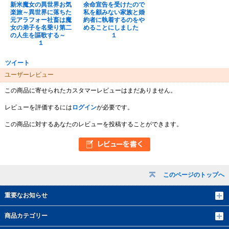
新米魔女の異世界お気
余命宣告を受けたので
楽旅～異世界に落ちた
私を顧みない家族と婚
元アラフォー社畜は魔
約者に執着するのをや
女の弟子を名乗り第二
めることにしました
の人生を謳歌する～
１
１
ツイート
ユーザーレビュー
この商品に寄せられたカスタマーレビューはまだありません。
レビューを評価するには
ログイン
が必要です。
この商品に対するあなたのレビューを投稿することができます。
このページのトップへ
重要なお知らせ
商品カテゴリー