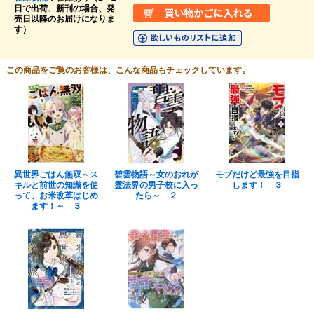
日で出荷、新刊の場合、発
売日以降のお届けになりま
す）
この商品をご覧のお客様は、こんな商品もチェックしています。
異世界ごはん無双～ス
碧雲物語～女のおれが
モブだけど最強を目指
キルと前世の知識を使
霊法界の男子校に入っ
します！ ３
って、お米改革はじめ
たら～ ２
ます！～ ３