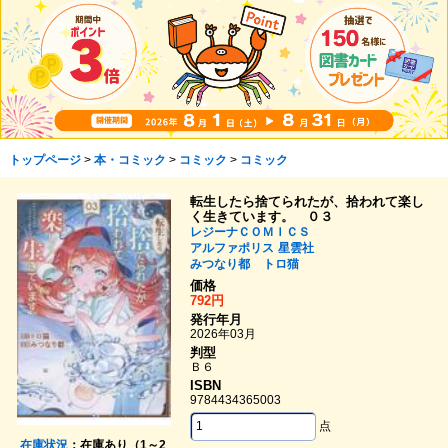
トップページ
>
本・コミック
>
コミック
>
コミック
転生したら捨てられたが、拾われて楽し
く生きています。 ０３
レジーナＣＯＭＩＣＳ
アルファポリス
星雲社
みつなり都
トロ猫
価格
792円
発行年月
2026年03月
判型
Ｂ６
ISBN
9784434365003
点
在庫状況
：在庫あり（1～2