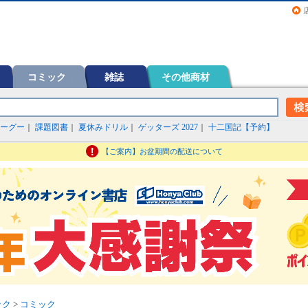
画（コミック）など在庫も充実
コミック
雑誌
その他商材
ーグー
｜
課題図書
｜
夏休みドリル
｜
ゲッターズ 2027
｜
十二国記【予約】
【ご案内】お盆期間の配送について
ック
>
コミック