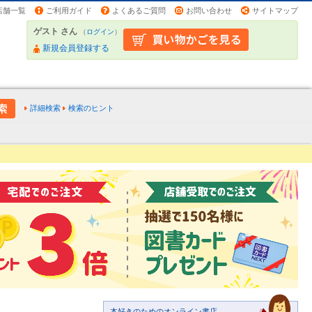
店舗一覧
ご利用ガイド
よくあるご質問
お問い合わせ
サイトマップ
ゲスト さん
（
ログイン
）
新規会員登録する
詳細検索
検索のヒント
本好きのためのオンライン書店