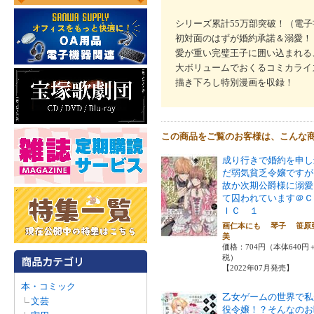
シリーズ累計55万部突破！（電
初対面のはずが婚約承諾＆溺愛！
愛が重い完璧王子に囲い込まれる
大ボリュームでおくるコミカライ
描き下ろし特別漫画を収録！
この商品をご覧のお客様は、こんな
成り行きで婚約を申し
だ弱気貧乏令嬢ですが
故か次期公爵様に溺愛
て囚われています＠Ｃ
ＩＣ １
画仁本にも 琴子 笹原
美
価格：704円（本体640円
税）
【2022年07月発売】
本・コミック
乙女ゲームの世界で私
文芸
役令嬢！？そんなのお