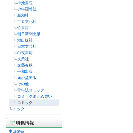
小池書院
少年画報社
新潮社
世界文化社
竹書房
朝日新聞出版
潮出版社
日本文芸社
白夜書房
扶桑社
文藝春秋
平和出版
廣済堂出版
その他
青年誌コミック
コミックまとめ買い
コミック
ムック
特集情報
本日発売