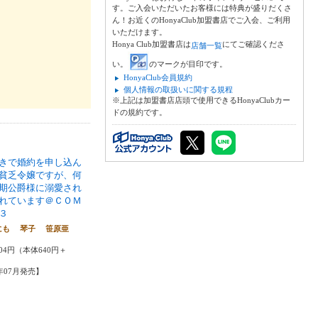
す。ご入会いただいたお客様には特典が盛りだくさ
ん！お近くのHonyaClub加盟書店でご入会、ご利用
いただけます。
Honya Club加盟書店は
にてご確認くださ
店舗一覧
い。
のマークが目印です。
HonyaClub会員規約
個人情報の取扱いに関する規程
※上記は加盟書店店頭で使用できるHonyaClubカー
ドの規約です。
きで婚約を申し込ん
貧乏令嬢ですが、何
期公爵様に溺愛され
れています＠ＣＯＭ
３
にも 琴子 笹原亜
04円（本体640円＋
4年07月発売】