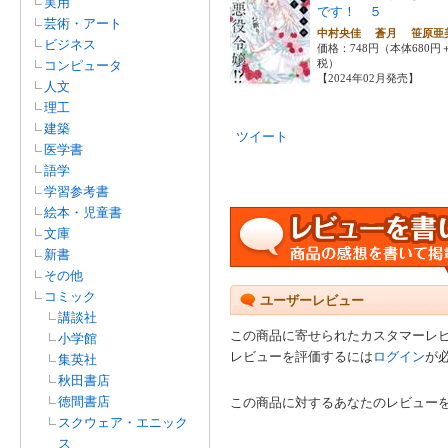
実用
です！ ５
芸術・アート
中村央佳 蒼月 笹原
ビジネス
価格：748円（本体680円
税）
コンピュータ
【2024年02月発売】
人文
理工
建築
ツイート
医学書
語学
学習参考書
絵本・児童書
文庫
新書
その他
コミック
ユーザーレビュー
講談社
この商品に寄せられたカスタマーレ
小学館
レビューを評価するには
ログイン
が
集英社
秋田書店
徳間書店
この商品に対するあなたのレビュー
スクウェア・エニック
ス