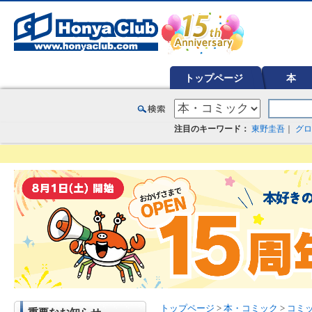
オンライン書店【ホンヤクラブ】はお好きな本屋での受け取りで送料無料！新刊予約・通販も。本（書籍）、雑誌、漫
トップページ
本
注目のキーワード：
東野圭吾
｜
グロ
トップページ
>
本・コミック
>
コミ