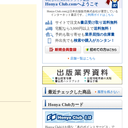
Honya Club.comへようこそ
Honya Club.comは日本出版販売株式会社が運営している
インターネット書店です。
ご利用ガイドはこちら
サイトで注文&
書店受け取り送料無料
宅配なら3,000円以上で
送料無料！
予約も取り寄せも
業界屈指の在庫量
外出先でも
検索や購入がカンタン！
店舗一覧はこちら
最近チェックした商品
履歴を残さない
Honya Clubカード
Honya Clubはお得な「本のポイントサービス」で