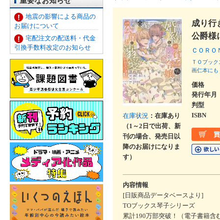
重要なお知らせ
地震の影響による商品の
成り行
お届けについて
公爵様
宅配注文の配送料・代金
引換手数料改定のお知らせ
ＣＯＲＯ
ＴＯブック
画仁本にも
価格
発行年月
判型
ISBN
在庫状況
：在庫あり
（1～2日で出荷、新
刊の場合、発売日以
降のお届けになりま
す）
内容情報
[日販商品データベースより]
TOブックス琴子シリーズ
累計190万部突破！（電子書籍含