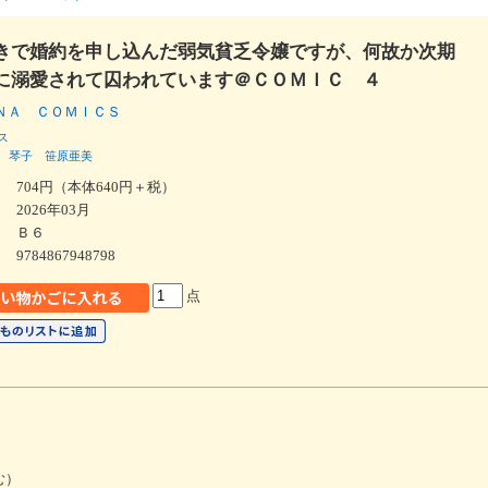
きで婚約を申し込んだ弱気貧乏令嬢ですが、何故か次期
に溺愛されて囚われています＠ＣＯＭＩＣ ４
ＮＡ ＣＯＭＩＣＳ
ス
琴子
笹原亜美
704円（本体640円＋税）
2026年03月
Ｂ６
9784867948798
点
む）