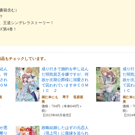
子書籍含む）
？
、王道シンデレラストーリー！
ズ第4巻！
商品もチェックしています。
込ん
成り行きで婚約を申し込ん
成り行
、何
だ弱気貧乏令嬢ですが、何
だ弱気
され
故か次期公爵様に溺愛され
故か次
ＯＭ
て囚われています＠ＣＯＭ
て囚わ
ＩＣ ２
ＩＣ 
亜
画仁本にも 琴子 笹原亜
画仁本
美
美
＋
価格：704円（本体640円＋
価格：7
税）
税）
【2023年08月発売】
【202
が悪
政略結婚したはずの元恋人
断り
（現上司）に復縁を迫られ