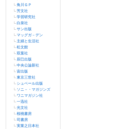
角川ＧＰ
芳文社
学習研究社
白泉社
サン出版
マッグガ－デン
主婦と生活社
松文館
双葉社
辰巳出版
中央公論新社
宙出版
東京三世社
シュベール出版
ソニ－・マガジンズ
ワニマガジン社
一迅社
光文社
桜桃書房
司書房
実業之日本社