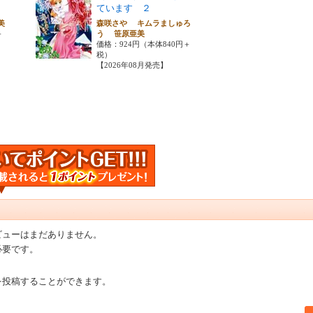
ています ２
亜美
森咲さや キムラましゅろ
＋
う 笹原亜美
価格：924円（本体840円＋
税）
【2026年08月発売】
ビューはまだありません。
必要です。
を投稿することができます。