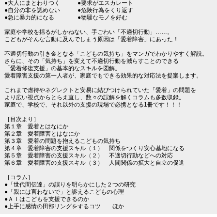
●大人にまとわりつく ●要求がエスカレート
●自分の非を認めない ●危険行為をくり返す
●急に暴力的になる ●物騒なモノを好む
家庭や学校を揺るがしかねない、手ごわい「不適切行動」……。
こどもがそんな言動に及んでしまう原因は「愛着障害」にあった！
不適切行動の引き金となる「こどもの気持ち」をマンガでわかりやすく解説。
さらに、その「気持ち」を変えて不適切行動を減らすことのできる
「愛着修復支援」の基本的なスキルを図解。
愛着障害支援の第一人者が、家庭でもできる効果的な対応法を提案します。
これまで虐待やネグレクトと安易に結びつけられていた「愛着」の問題を
より広い視点からとらえ直し、数々の誤解を解くコラムも多数収録。
家庭で、学校で、それ以外の支援の現場で必携となる1冊です！！！
［目次より］
第１章 愛着とはなにか
第２章 愛着障害とはなにか
第３章 愛着の問題を抱えるこどもの気持ち
第４章 愛着障害の支援スキル（１） 関係をつくり安心基地になる
第５章 愛着障害の支援スキル（２） 不適切行動などへの対応
第６章 愛着障害の支援スキル（３） 人間関係の拡大と自立の促進
［コラム］
●「世代間伝達」の誤りを明らかにした２つの研究
●「親には言わないで」と訴えるこどもの心理
●ＡＩはこどもを支援できるのか
●上手に感情の田部リングをするコツ ほか