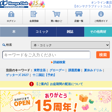
オンライン書店
【ホンヤクラブドットコム】
ログイン
会員登録
買い物かご
店舗一覧
ご利用ガイド
本
コミック
雑誌
その他商材
検索
詳細検索
注目のキーワード：
東野圭吾
｜
グローグー
｜
課題図書
｜
夏休みドリル
｜
ゲッターズ 2027
｜
十二国記【予約】
【ご案内】お盆期間の配送について