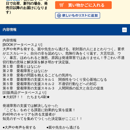
日で出荷、新刊の場合、発
売日以降のお届けになりま
す）
内容情報
内容情報
[BOOKデータベースより]
大声や奇声を発する。親や先生から逃げる。初対面の人にまとわりつく。要求
がエスカレート。自分の非を認めない。危険行為をくり返す。大言壮語、ウ
ソ、暴言。ほめられると激怒。原因は発達障害ではありません！手ごわい不適
切行動の意味と解決策を解き明かす決定版。
第１章 愛着とはなにか
第２章 愛着障害とはなにか
第３章 愛着の問題を抱えるこどもの気持ち
第４章 愛着障害の支援スキル１ 関係性をつくり安心基地になる
第５章 愛着障害の支援スキル２ 不適切行動などへの対応
第６章 愛着障害の支援スキル３ 人間関係の拡大と自立の促進
[日販商品データベースより]
★大好評！！ たちまち4刷★
発達障害の支援では解決しなかった
「こども」をめぐる課題に効果的な策を提案！
約40年のキャリアを誇る支援者が
知見のすべてを集めてつくった決定版がここに！！
●大声や奇声を発する ●親や先生から逃げる