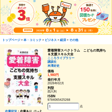
トップページ
>
本・コミック
>
ビジネス
>
経済
>
その他
愛着障害スペクトラム こどもの気持ち
＆支援スキル大全
こころライブラリー
講談社
米澤好史
価格
1,980円
発行年月
2026年02月
判型
四六判
ISBN
9784065425268
点
在庫状況
：在庫あり（1～2