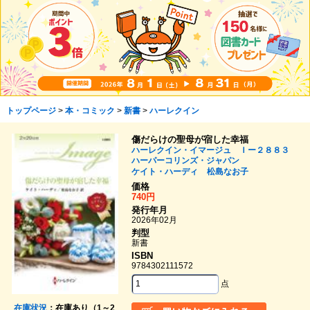
トップページ
>
本・コミック
>
新書
>
ハーレクイン
傷だらけの聖母が宿した幸福
ハーレクイン・イマージュ Ｉー２８８３
ハーパーコリンズ・ジャパン
ケイト・ハーディ
松島なお子
価格
740円
発行年月
2026年02月
判型
新書
ISBN
9784302111572
点
在庫状況
：在庫あり（1～2