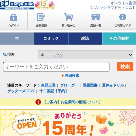
オンライン書店
【ホンヤクラブドットコム】
ログイン
会員登録
買い物かご
店舗一覧
ご利用ガイド
本
コミック
雑誌
その他商材
検索
詳細検索
注目のキーワード：
東野圭吾
｜
グローグー
｜
課題図書
｜
夏休みドリル
｜
ゲッターズ 2027
｜
十二国記【予約】
【ご案内】お盆期間の配送について