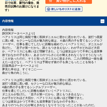
日で出荷、新刊の場合、発
売日以降のお届けになりま
す）
内容情報
内容情報
[BOOKデータベースより]
ベアトリスは同じ病院で働く医師ダニエルに密かに惹かれている。波打つ黒髪
に黒い瞳、セクシーな口元が魅力的な彼は、４歳の男の子を育てるシングルフ
ァーザー。仕事を通じてしだいに距離を縮めていくベアトリスに、ダニエルが
告げた。「息子が第一だから、誰ともつき合えない」わが子がどれほど大切
か、ベアトリスにも痛いほど理解できた。じつは彼女はかつて不幸にも追突事
故でおなかの子を失い、あまりのつらさに心が耐えきれなくなりそうになった
ことがあったのだ。そうと知ったダニエルに励まされ、二人の関係は一線を越
えた―ほどなく、ベアトリスは予期せず彼の子を身ごもったことを知る！
[日販商品データベースより]
夢見た幸せは、すぐそこに――
曲がり角の向こうに。
ベアトリスは同じ病院で働く医師ダニエルに密かに惹かれている。
波打つ黒髪に黒い瞳、セクシーな口元が魅力的な彼は、
4歳の男の子を育てるシングルファーザー。
仕事を通じてしだいに距離を縮めていくベアトリスに、
ダニエルが告げた。「息子が第一だから、誰ともつき合えない」
わが子がどれほど大切か、ベアトリスにも痛いほど理解できた。
じつは彼女はかつて不幸にも追突事故でおなかの子を失い、
あまりのつらさに心が耐えきれなくなりそうになったことがあったのだ。