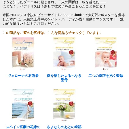
そうと知ったダニエルに励まされ、二人の関係は一線を越えた――
ほどなく、ベアトリスは予期せず彼の子を身ごもったことを知る！
米国のロマンス小説レビューサイトHarlequin Junkieで大好評の4スターを獲得
した本作は、人気急上昇中のケイト・ハーディが描く感動ロマンスです！ 魅
力的な脇役たちにもご注目ください。
この商品をご覧のお客様は、こんな商品もチェックしています。
ヴェローナの君臨者
愛を宿したよるべなき
二つの奇跡を抱く聖母
聖母
スペイン富豪の花嫁の
さよならのあとの奇跡