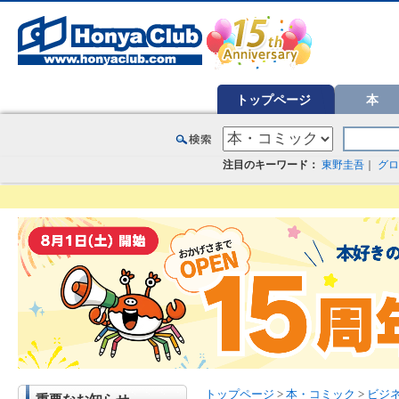
オンライン書店【ホンヤクラブ】はお好きな本屋での受け取りで送料無料！新刊予約・通販も。本（書籍）、雑誌、漫
トップページ
本
注目のキーワード：
東野圭吾
｜
グロ
トップページ
>
本・コミック
>
ビジ