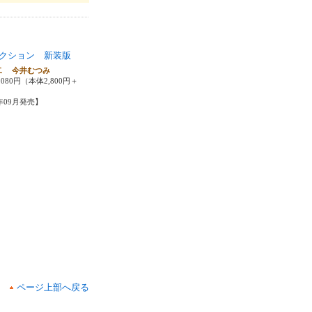
クション 新装版
二 今井むつみ
080円（本体2,800円＋
4年09月発売】
ページ上部へ戻る