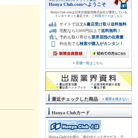
Honya Club.comへようこそ
Honya Club.comは日本出版販売株式会社が運営している
インターネット書店です。
ご利用ガイドはこちら
サイトで注文&
書店受け取り送料無料
宅配なら3,000円以上で
送料無料！
予約も取り寄せも
業界屈指の在庫量
外出先でも
検索や購入がカンタン！
店舗一覧はこちら
最近チェックした商品
履歴を残さない
Honya Clubカード
Honya Clubはお得な「本のポイントサービス」で