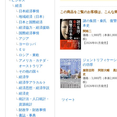
ビジネス
経済
日本経済事情
この商品をご覧のお客様は、こんな
地域経済（日本）
謎の集団・秦氏 復讐
日本と国際経済
本史
経済協力・経済援助
関裕二
国際経済事情
価格：1,980円（本体1,80
アジア
税）
【2026年01月発売】
ヨーロッパ
ＥＵ
ロシア・東欧
ジェントリフィケーシ
アメリカ・カナダ・
の功罪
オーストラリア
服部圭郎 阿部大輔 黒
その他の国々
史
経済学
価格：3,080円（本体2,80
経済学アラカルト
税）
【2026年03月発売】
経済思想・経済学説
経済史
統計法・人口統計・
ツイート
資源統計
財政学・財政事情
書誌・事典