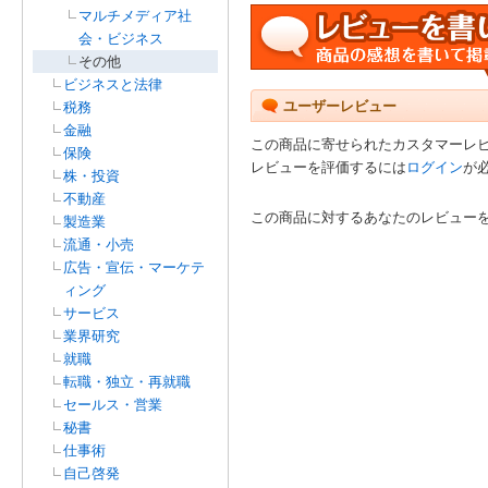
マルチメディア社
会・ビジネス
その他
ビジネスと法律
ユーザーレビュー
税務
金融
この商品に寄せられたカスタマーレ
保険
レビューを評価するには
ログイン
が
株・投資
不動産
この商品に対するあなたのレビュー
製造業
流通・小売
広告・宣伝・マーケテ
ィング
サービス
業界研究
就職
転職・独立・再就職
セールス・営業
秘書
仕事術
自己啓発