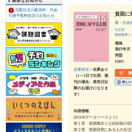
重要なお知らせ
宅配注文の配送料・代金
貧困に
引換手数料改定のお知らせ
新・社会
弘文堂
福祉臨床シ
価格
発行年月
判型
ISBN
在庫状況
：在庫あり
（1～2日で出荷、新
刊の場合、発売日以
降のお届けになりま
す）
内容情報
[BOOKデータベースより]
第１章 貧困概念と公的扶助の役
第２章 貧困状態にある人の生活