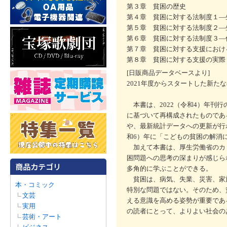
第３章 貧困の歴史
第４章 貧困に対する法制度１―
第５章 貧困に対する法制度２―
第６章 貧困に対する法制度３―
第７章 貧困に対する支援におけ
第８章 貧困に対する支援の実際
[日販商品データベースより]
2021年度からスタートした新た
本書は、2022（令和4）年刊
に基づいて再構成されたものであ
や、最新統計データへの更新が行
和6）年に「こどもの貧困の解消
加えて本書は、厚生労働省のカ
困問題への思考の深まりが感じら
多角的に学ぶことができる。
貧困は、病気、失業、災害、家
本・コミック
特別な問題ではない。そのため、
文芸
える意識を高める姿勢が重要であ
実用
の読者にとって、よりよい社会の
芸術・アート