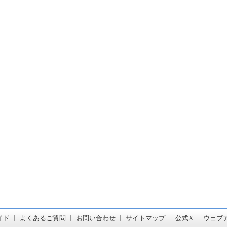
書店【ホンヤクラブ】はお好きな本屋での受け取りで送料無料！新刊予約・通販も。本（書籍）、雑誌、漫画（コミック）な
イド
よくあるご質問
お問い合わせ
サイトマップ
公式X
ウェブ