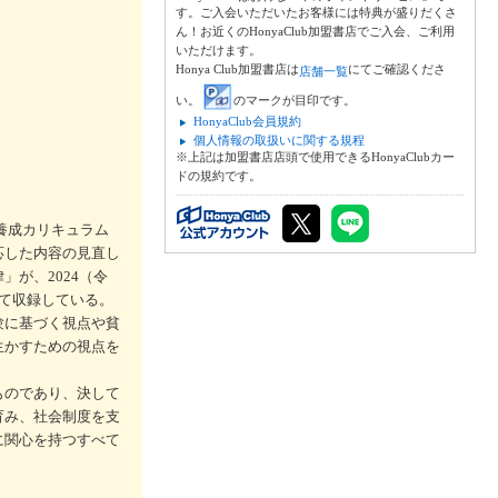
す。ご入会いただいたお客様には特典が盛りだくさ
ん！お近くのHonyaClub加盟書店でご入会、ご利用
いただけます。
Honya Club加盟書店は
にてご確認くださ
店舗一覧
い。
のマークが目印です。
HonyaClub会員規約
個人情報の取扱いに関する規程
※上記は加盟書店店頭で使用できるHonyaClubカー
ドの規約です。
養成カリキュラム
応した内容の見直し
が、2024（令
て収録している。
験に基づく視点や貧
生かすための視点を
ものであり、決して
育み、社会制度を支
に関心を持つすべて