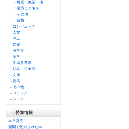
農業・漁業 他
環境ビジネス
その他
資格
コンピュータ
人文
理工
建築
医学書
語学
学習参考書
絵本・児童書
文庫
新書
その他
コミック
ムック
特集情報
本日発売
新聞で紹介された本