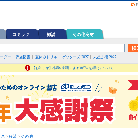
画（コミック）など在庫も充実
コミック
雑誌
その他商材
ーグー
｜
課題図書
｜
夏休みドリル
｜
ゲッターズ 2027
｜
六星占術 2027
【お知らせ】地震の影響による商品のお届けについて
ネス
>
経済
>
その他