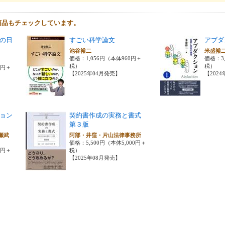
商品もチェックしています。
の日
すごい科学論文
アブダ
池谷裕二
米盛裕
価格：1,056円（本体960円＋
価格：3,
税）
税）
0円＋
【2025年04月発売】
【202
ョン
契約書作成の実務と書式
第３版
瀬武
阿部・井窪・片山法律事務所
価格：5,500円（本体5,000円＋
0円＋
税）
【2025年08月発売】