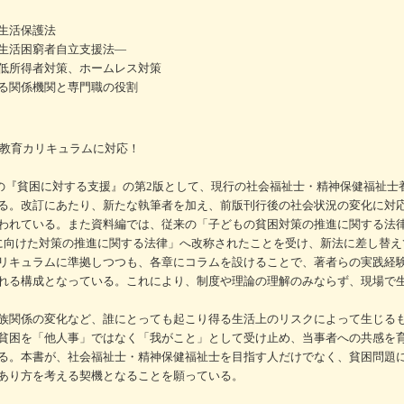
生活保護法
生活困窮者自立支援法―
低所得者対策、ホームレス対策
る関係機関と専門職の役割
な教育カリキュラムに対応！
行の『貧困に対する支援』の第2版として、現行の社会福祉士・精神保健福祉士
る。改訂にあたり、新たな執筆者を加え、前版刊行後の社会状況の変化に対
われている。また資料編では、従来の「子どもの貧困対策の推進に関する法律」
に向けた対策の推進に関する法律」へ改称されたことを受け、新法に差し替え
リキュラムに準拠しつつも、各章にコラムを設けることで、著者らの実践経
れる構成となっている。これにより、制度や理論の理解のみならず、現場で
族関係の変化など、誰にとっても起こり得る生活上のリスクによって生じる
貧困を「他人事」ではなく「我がこと」として受け止め、当事者への共感を
る。本書が、社会福祉士・精神保健福祉士を目指す人だけでなく、貧困問題
あり方を考える契機となることを願っている。