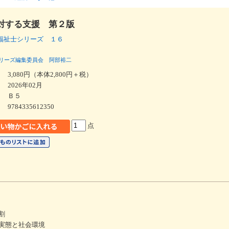
対する支援 第２版
福祉士シリーズ １６
リーズ編集委員会
阿部裕二
3,080円（本体2,800円＋税）
2026年02月
Ｂ５
9784335612350
点
割
実態と社会環境