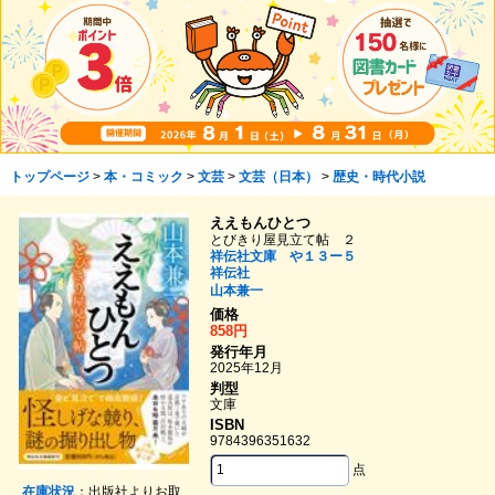
トップページ
>
本・コミック
>
文芸
>
文芸（日本）
>
歴史・時代小説
ええもんひとつ
とびきり屋見立て帖 ２
祥伝社文庫 や１３ー５
祥伝社
山本兼一
価格
858円
発行年月
2025年12月
判型
文庫
ISBN
9784396351632
点
在庫状況
：出版社よりお取