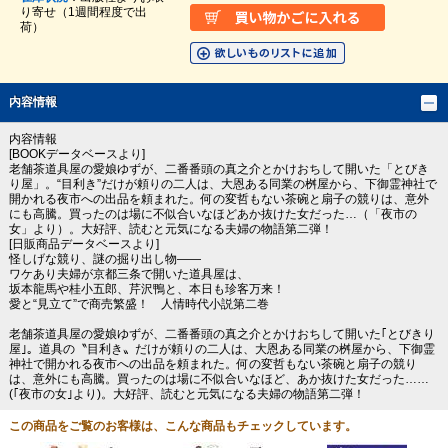
り寄せ（1週間程度で出
荷）
内容情報
内容情報
[BOOKデータベースより]
老舗茶道具屋の愛娘ゆずが、二番番頭の真之介とかけおちして開いた「とびき
り屋」。“目利き”だけが頼りの二人は、大恩ある同業の桝屋から、下御霊神社で
開かれる夜市への出品を頼まれた。何の変哲もない茶碗と扇子の競りは、意外
にも高騰。買ったのは場に不似合いなほどあか抜けた女だった…（「夜市の
女」より）。大好評、読むと元気になる夫婦の物語第二弾！
[日販商品データベースより]
怪しげな競り、謎の掘り出し物――
ワケあり夫婦が京都三条で開いた道具屋は、
坂本龍馬や桂小五郎、芹沢鴨と、本日も珍客万来！
愛と“見立て”で商売繁盛！ 人情時代小説第二巻
老舗茶道具屋の愛娘ゆずが、二番番頭の真之介とかけおちして開いた｢とびきり
屋｣。道具の〝目利き〟だけが頼りの二人は、大恩ある同業の桝屋から、下御霊
神社で開かれる夜市への出品を頼まれた。何の変哲もない茶碗と扇子の競り
は、意外にも高騰。買ったのは場に不似合いなほど、あか抜けた女だった……
(｢夜市の女｣より)。大好評、読むと元気になる夫婦の物語第二弾！
この商品をご覧のお客様は、こんな商品もチェックしています。