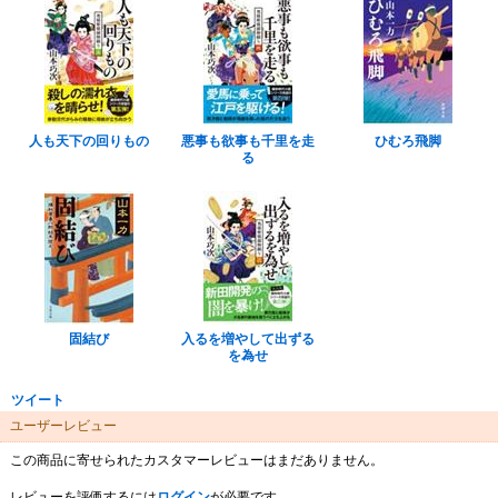
人も天下の回りもの
悪事も欲事も千里を走
ひむろ飛脚
る
固結び
入るを増やして出ずる
を為せ
ツイート
ユーザーレビュー
この商品に寄せられたカスタマーレビューはまだありません。
レビューを評価するには
ログイン
が必要です。