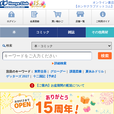
オンライン書店
【ホンヤクラブドットコム】
ログイン
会員登録
買い物かご
店舗一覧
ご利用ガイド
本
コミック
雑誌
その他商材
検索
詳細検索
注目のキーワード：
東野圭吾
｜
グローグー
｜
課題図書
｜
夏休みドリル
｜
ゲッターズ 2027
｜
十二国記【予約】
【ご案内】お盆期間の配送について