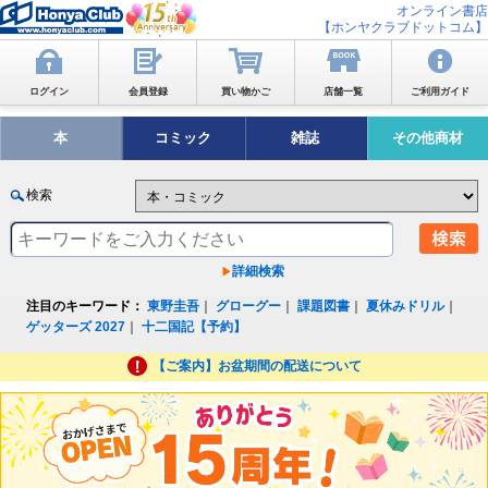
オンライン書店
【ホンヤクラブドットコム】
ログイン
会員登録
買い物かご
店舗一覧
ご利用ガイド
本
コミック
雑誌
その他商材
検索
詳細検索
注目のキーワード：
東野圭吾
｜
グローグー
｜
課題図書
｜
夏休みドリル
｜
ゲッターズ 2027
｜
十二国記【予約】
【ご案内】お盆期間の配送について