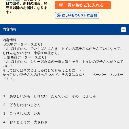
日で出荷、新刊の場合、発
売日以降のお届けになりま
す）
内容情報
内容情報
[BOOKデータベースより]
「おばけずかん」でいちばんにんき トイレの花子さんがたんていになって、
じけんをかいけつ！小学１年生から。
[日販商品データベースより]
「おばけずかん」シリーズ永遠の一番人気キャラ、トイレの花子さんがたんて
いに！
そしてぼくはそのじょしゅにしてもらうことに・・・
かっこいい花子さんのひっさつわざ、その２はなんと、「ペーパー・トルネー
ド！！」
１ あやしいかも しれない たんていと その じょしゅ
２ どうじたはつじけん
３ こうきしんの いみ
４ おくじょうの 大さわぎ