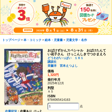
トップページ
>
本・コミック
>
絵本・児童書
>
児童文学・名作
おばけずかんスペシャル おばけたんて
い花子さん けっこんしきでつかまえろ
どうわがいっぱい １６１
講談社
斉藤洋
宮本えつよし
価格
1,320円
発行年月
2025年12月
判型
Ａ５
ISBN
9784065414163
点
在庫状況
：在庫あり（1～2