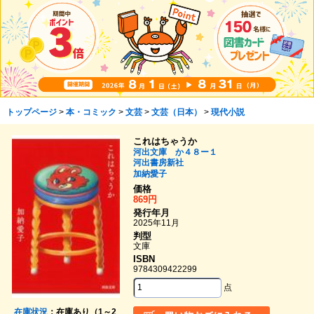
トップページ
>
本・コミック
>
文芸
>
文芸（日本）
>
現代小説
これはちゃうか
河出文庫 か４８ー１
河出書房新社
加納愛子
価格
869円
発行年月
2025年11月
判型
文庫
ISBN
9784309422299
点
在庫状況
：在庫あり（1～2