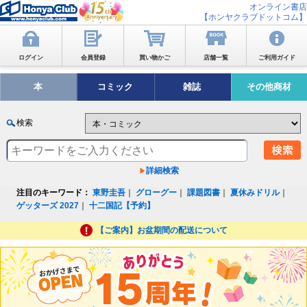
オンライン書店
【ホンヤクラブドットコム】
ログイン
会員登録
買い物かご
店舗一覧
ご利用ガイド
本
コミック
雑誌
その他商材
検索
詳細検索
注目のキーワード：
東野圭吾
｜
グローグー
｜
課題図書
｜
夏休みドリル
｜
ゲッターズ 2027
｜
十二国記【予約】
【ご案内】お盆期間の配送について