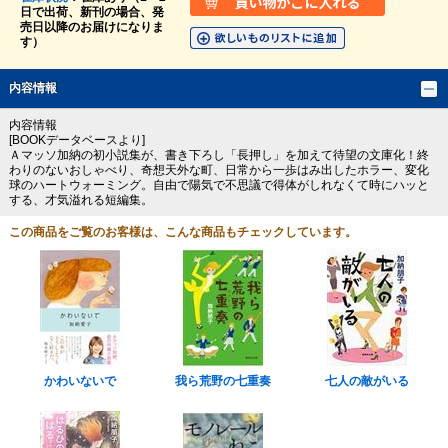
日で出荷、新刊の場合、発
売日以降のお届けになりま
す）
内容情報
内容情報
[BOOKデータベースより]
Ａマッソ加納の初小説集が、書き下ろし「長押し」を加えて待望の文庫化！終
わりのないおしゃべり、奇想天外な町、日常から一歩はみ出したホラー、変化
球のハートウォーミング。自由で陽気で不思議で得体がしれなくて時にハッと
する、才気溢れる短編集。
この商品をご覧のお客様は、こんな商品もチェックしています。
かわいないで
我ら荒野の七重奏
七人の敵がいる