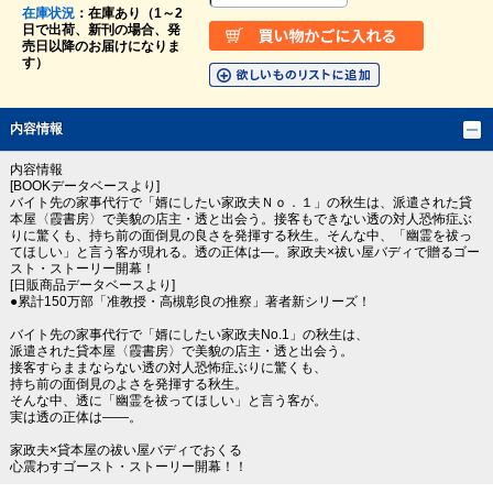
在庫状況
：在庫あり（1～2
日で出荷、新刊の場合、発
売日以降のお届けになりま
す）
内容情報
内容情報
[BOOKデータベースより]
バイト先の家事代行で「婿にしたい家政夫Ｎｏ．１」の秋生は、派遣された貸
本屋〈霞書房〉で美貌の店主・透と出会う。接客もできない透の対人恐怖症ぶ
りに驚くも、持ち前の面倒見の良さを発揮する秋生。そんな中、「幽霊を祓っ
てほしい」と言う客が現れる。透の正体は―。家政夫×祓い屋バディで贈るゴー
スト・ストーリー開幕！
[日販商品データベースより]
●累計150万部「准教授・高槻彰良の推察」著者新シリーズ！
バイト先の家事代行で「婿にしたい家政夫No.1」の秋生は、
派遣された貸本屋〈霞書房〉で美貌の店主・透と出会う。
接客すらままならない透の対人恐怖症ぶりに驚くも、
持ち前の面倒見のよさを発揮する秋生。
そんな中、透に「幽霊を祓ってほしい」と言う客が。
実は透の正体は――。
家政夫×貸本屋の祓い屋バディでおくる
心震わすゴースト・ストーリー開幕！！