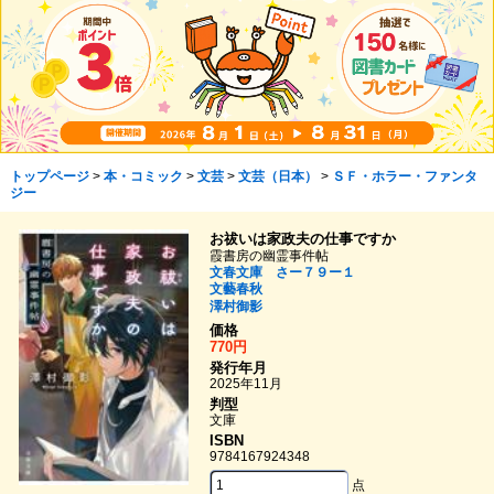
トップページ
>
本・コミック
>
文芸
>
文芸（日本）
>
ＳＦ・ホラー・ファンタ
ジー
お祓いは家政夫の仕事ですか
霞書房の幽霊事件帖
文春文庫 さー７９ー１
文藝春秋
澤村御影
価格
770円
発行年月
2025年11月
判型
文庫
ISBN
9784167924348
点