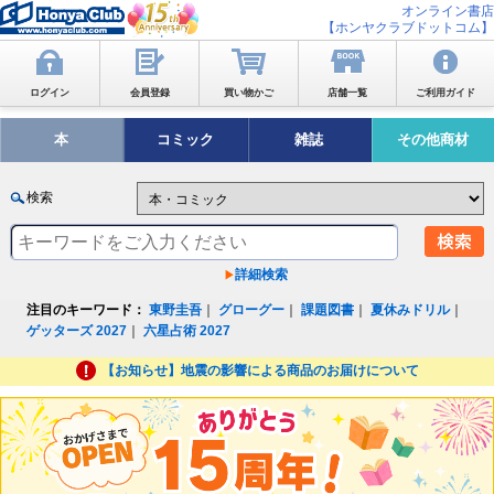
オンライン書店
【ホンヤクラブドットコム】
ログイン
会員登録
買い物かご
店舗一覧
ご利用ガイド
本
コミック
雑誌
その他商材
検索
詳細検索
注目のキーワード：
東野圭吾
｜
グローグー
｜
課題図書
｜
夏休みドリル
｜
ゲッターズ 2027
｜
六星占術 2027
【お知らせ】地震の影響による商品のお届けについて