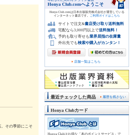
Honya Club.comへようこそ
Honya Club.comは日本出版販売株式会社が運営している
インターネット書店です。
ご利用ガイドはこちら
サイトで注文&
書店受け取り送料無料
宅配なら3,000円以上で
送料無料！
予約も取り寄せも
業界屈指の在庫量
外出先でも
検索や購入がカンタン！
店舗一覧はこちら
最近チェックした商品
履歴を残さない
Honya Clubカード
店。その季節にこそ
Honya Clubはお得な「本のポイントサービス」で