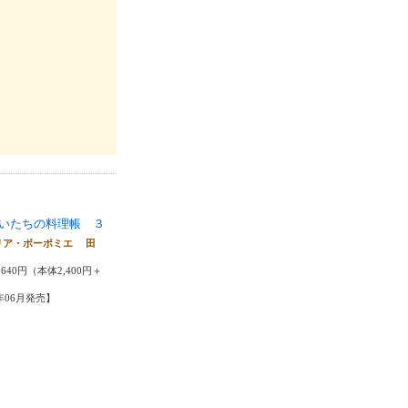
いたちの料理帳 ３
リア・ボーポミエ 田
子
640円（本体2,400円＋
4年06月発売】