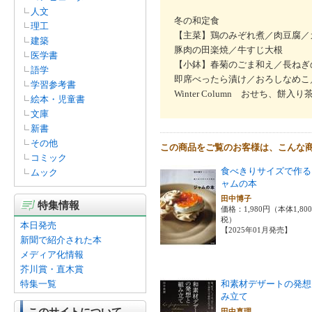
人文
冬の和定食
理工
【主菜】鶏のみぞれ煮／肉豆腐／
建築
豚肉の田楽焼／牛すじ大根
医学書
【小鉢】春菊のごま和え／長ねぎ
語学
即席べったら漬け／おろしなめこ
学習参考書
Winter Column おせち、餅入
絵本・児童書
文庫
新書
その他
この商品をご覧のお客様は、こんな
コミック
食べきりサイズで作る
ムック
ャムの本
田中博子
特集情報
価格：1,980円（本体1,80
税）
本日発売
【2025年01月発売】
新聞で紹介された本
メディア化情報
芥川賞・直木賞
特集一覧
和素材デザートの発想
み立て
このサイトについて
田中真理