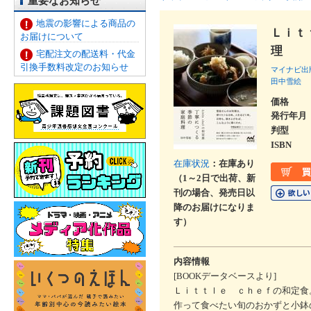
重要なお知らせ
地震の影響による商品の
Ｌｉｔ
お届けについて
理
宅配注文の配送料・代金
引換手数料改定のお知らせ
マイナビ出
田中雪絵
価格
発行年月
判型
ISBN
在庫状況
：在庫あり
（1～2日で出荷、新
刊の場合、発売日以
降のお届けになりま
す）
内容情報
[BOOKデータベースより]
Ｌｉｔｔｌｅ ｃｈｅｆの和定食
作って食べたい旬のおかずと小鉢