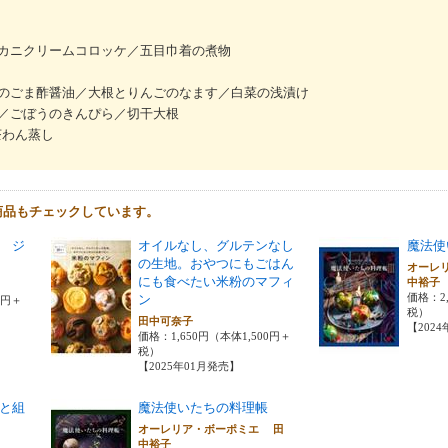
カニクリームコロッケ／五目巾着の煮物
のごま酢醤油／大根とりんごのなます／白菜の浅漬け
／ごぼうのきんぴら／切干大根
り茶わん蒸し
商品もチェックしています。
 ジ
オイルなし、グルテンなし
魔法使
の生地。おやつにもごはん
オーレ
にも食べたい米粉のマフィ
中裕
価格：2,
ン
0円＋
税）
田中可奈子
【202
価格：1,650円（本体1,500円＋
税）
【2025年01月発売】
と組
魔法使いたちの料理帳
オーレリア・ボーポミエ 田
中裕子