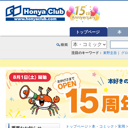
オンライン書店【ホンヤクラブ】はお好きな本屋での受け取りで送料無料！新刊予約・通販も。本（書籍）、雑誌、漫
トップページ
本
注目のキーワード：
東野圭吾
｜
グロ
トップページ
>
本・コミック
>
実用