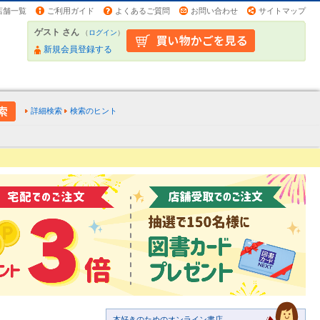
店舗一覧
ご利用ガイド
よくあるご質問
お問い合わせ
サイトマップ
ゲスト さん
（
ログイン
）
新規会員登録する
詳細検索
検索のヒント
本好きのためのオンライン書店