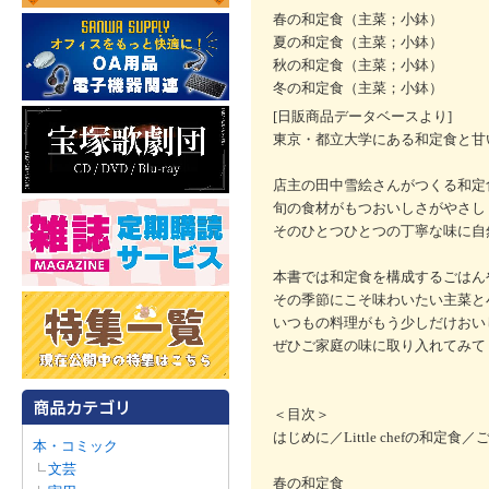
春の和定食（主菜；小鉢）
夏の和定食（主菜；小鉢）
秋の和定食（主菜；小鉢）
冬の和定食（主菜；小鉢）
[日販商品データベースより]
東京・都立大学にある和定食と甘いもの
店主の田中雪絵さんがつくる和定
旬の食材がもつおいしさがやさし
そのひとつひとつの丁寧な味に自
本書では和定食を構成するごはん
その季節にこそ味わいたい主菜と
いつもの料理がもう少しだけおい
ぜひご家庭の味に取り入れてみて
＜目次＞
はじめに／Little chefの和
本・コミック
文芸
春の和定食