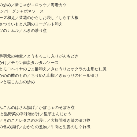
の炒め／新じゃがコロッケ／海老カツ
ハンバーグジャポネソース
ーズ和え／菜花のからしお浸し／しらす大根
さつまいもと八朔のヨーグルト和え
ツのナムル／ふきの炒り煮
手羽元の梅煮／とうもろこし入りがんもどき
かけ／チキン南蛮タルタルソース
とモロヘイヤのごま酢和え／きゅうりとオクラの山形だし風
かめの酢のもの／ちりめん山椒／きゅうりのビール漬け
ンと塩こんぶの炒め
んこんのはさみ揚げ／かぼちゃのそぼろ煮
豚と温野菜の辛味噌がけ／里芋まんじゅう
／きのことレタスのお浸し／大根間引き菜の漬け物
の含め揚げ／おからの煮物／牛肉と生姜のしぐれ煮