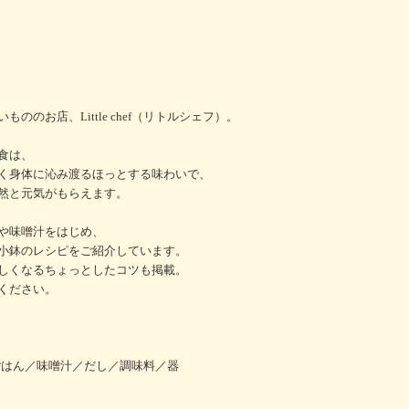
のお店、Little chef（リトルシェフ）。
食は、
く身体に沁み渡るほっとする味わいで、
然と元気がもらえます。
や味噌汁をはじめ、
小鉢のレシピをご紹介しています。
しくなるちょっとしたコツも掲載。
ください。
定食／ごはん／味噌汁／だし／調味料／器