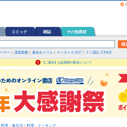
画（コミック）など在庫も充実
コミック
雑誌
その他商材
ーグー
｜
課題図書
｜
夏休みドリル
｜
ゲッターズ 2027
｜
十二国記【予約】
【ご案内】お盆期間の配送について
>
料理・食生活
>
料理・クッキング