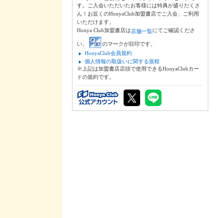
す。ご入会いただいたお客様には特典が盛りだくさ
ん！お近くのHonyaClub加盟書店でご入会、ご利用
いただけます。
Honya Club加盟書店は
にてご確認くださ
店舗一覧
い。
のマークが目印です。
HonyaClub会員規約
個人情報の取扱いに関する規程
※上記は加盟書店店頭で使用できるHonyaClubカー
ドの規約です。