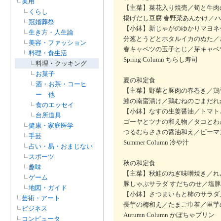
実用
【主菜】菜花入り焼売／筍と牛肉
くらし
揚げだし豆腐 春野菜あんかけ／
冠婚葬祭
【小鉢】新じゃがのゆかりマヨネ
生き方・人生論
分葱とうどとホタルイカのぬた／
美容・ファッション
春キャベツの玉子とじ／芽キャベ
料理・食生活
Spring Column ちらし寿司
料理・クッキング
お菓子
夏の和定食
酒・お茶・コーヒ
【主菜】野菜と豚肉の春巻き／鶏
ー 他
鯵の南蛮漬け／鶏むねのごまだれ
食のエッセイ
【小鉢】なすの生姜醤油／トマト
台所道具
ゴーヤとツナの和え物／タコとわ
健康・家庭医学
つるむらさきの醤油和え／ピーマ
手芸
Summer Column 冷や汁
占い・易・おまじない
スポーツ
秋の和定食
趣味
【主菜】秋鮭のねぎ味噌焼き／れ
ゲーム
豚しゃぶサラダ すだちのせ／塩
地図・ガイド
【小鉢】さつまいもと柿のサラダ
芸術・アート
長芋の梅和え／たまご巾着／里芋
ビジネス
Autumn Column かぼちゃプリン
コンピュータ