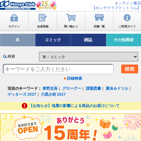
オンライン書店
【ホンヤクラブドットコム】
ログイン
会員登録
買い物かご
店舗一覧
ご利用ガイド
本
コミック
雑誌
その他商材
検索
詳細検索
注目のキーワード：
東野圭吾
｜
グローグー
｜
課題図書
｜
夏休みドリル
｜
ゲッターズ 2027
｜
六星占術 2027
【お知らせ】地震の影響による商品のお届けについて