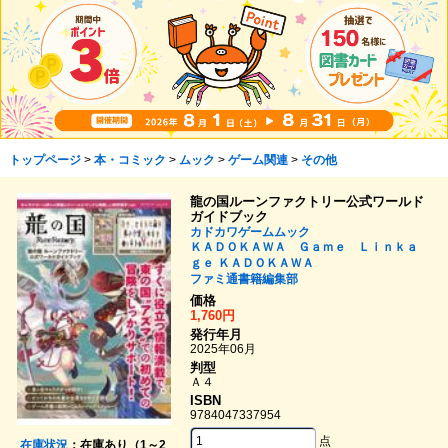
トップページ
>
本・コミック
>
ムック
>
ゲーム関連
>
その他
龍の国ルーンファクトリー公式ワールド
ガイドブック
カドカワゲームムック
ＫＡＤＯＫＡＷＡ Ｇａｍｅ Ｌｉｎｋａ
ｇｅ
ＫＡＤＯＫＡＷＡ
ファミ通書籍編集部
価格
1,760円
発行年月
2025年06月
判型
Ａ４
ISBN
9784047337954
点
在庫状況
：在庫あり（1～2