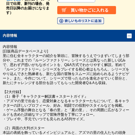
日で出荷、新刊の場合、発
売日以降のお届けになりま
す）
内容情報
内容情報
[日販商品データベースより]
里に住む全キャラクターの紹介を筆頭に、冒険するうえでつまずいてしまう部
分や、これまでの『ルーンファクトリー』シリーズとは異なった新しい試み
で、思わず戸惑いがちなポイントを、Q&A方式でわかりやすく解説。初めて
『ルーンファクトリー』シリーズをプレイする初心者はもちろん、シリーズを
やり込んできた熟練者も、新たな国の冒険をスムーズに始められるようナビゲ
ート。また、今作について、シリーズで培ったものを進化させていく部分と、
新たにチャレンジする部分を語ってもらった開発者Q＆Aも収録。
【2大付録】
（1）冊子『キャラクター解説書＋スタートガイド』
・アズマの里で出会う、恋愛対象となるキャラクターたちについて、各キャラ
クターの詳しいプロフィール、好み、戦闘での役割やスタイルなどを掲載。
・ゲーム序盤の舞台となる「春の里」と「夏の里」、その周囲に広がるフィー
ルドも含めた詳細なマップで冒険序盤を丁寧にフォロー。
・プレイ中、手元でいつでも見られるA5判サイズ。
（2）両面の大判ポスター
本誌の表紙を飾っているメインビジュアルと、アズマの里の住人たちの頭身