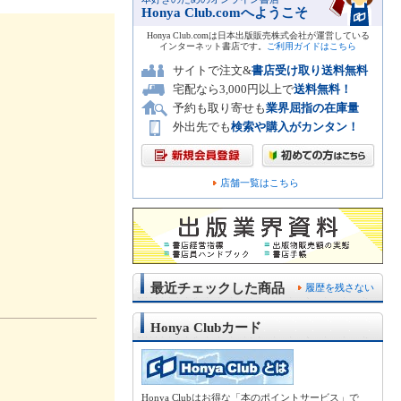
Honya Club.comへようこそ
Honya Club.comは日本出版販売株式会社が運営している
インターネット書店です。
ご利用ガイドはこちら
サイトで注文&
書店受け取り送料無料
宅配なら3,000円以上で
送料無料！
予約も取り寄せも
業界屈指の在庫量
外出先でも
検索や購入がカンタン！
店舗一覧はこちら
最近チェックした商品
履歴を残さない
Honya Clubカード
Honya Clubはお得な「本のポイントサービス」で