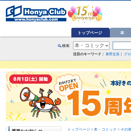
オンライン書店【ホンヤクラブ】はお好きな本屋での受け取りで送料無料！新刊予約・通販も。本（書籍）、雑誌、漫
トップページ
本
注目のキーワード：
東野圭吾
｜
グロ
トップページ
>
本・コミック
>
その