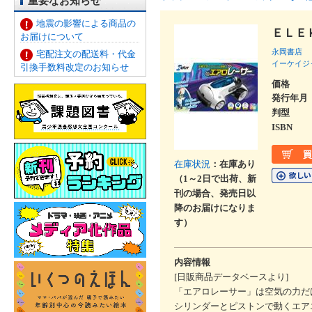
重要なお知らせ
地震の影響による商品の
ＥＬＥ
お届けについて
永岡書店
宅配注文の配送料・代金
イーケイジ
引換手数料改定のお知らせ
価格
発行年月
判型
ISBN
在庫状況
：在庫あり
（1～2日で出荷、新
刊の場合、発売日以
降のお届けになりま
す）
内容情報
[日販商品データベースより]
「エアロレーサー」は空気の力だ
シリンダーとピストンで動くエア