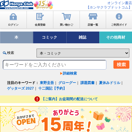
オンライン書店
【ホンヤクラブドットコム】
ログイン
会員登録
買い物かご
店舗一覧
ご利用ガイド
本
コミック
雑誌
その他商材
検索
詳細検索
注目のキーワード：
東野圭吾
｜
グローグー
｜
課題図書
｜
夏休みドリル
｜
ゲッターズ 2027
｜
十二国記【予約】
【ご案内】お盆期間の配送について