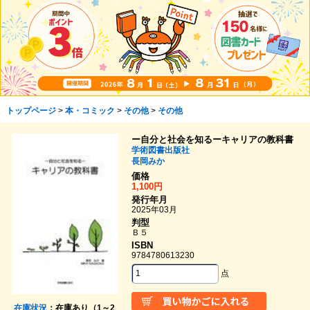
トップページ
>
本・コミック
>
その他
>
その他
ー自分と社会を知るーキャリアの教科書
学術図書出版社
長岡みか
価格
1,100円
発行年月
2025年03月
判型
Ｂ５
ISBN
9784780613230
点
在庫状況
：在庫あり（1～2