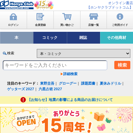
オンライン書店
【ホンヤクラブドットコム】
ログイン
会員登録
買い物かご
店舗一覧
ご利用ガイド
本
コミック
雑誌
その他商材
検索
詳細検索
注目のキーワード：
東野圭吾
｜
グローグー
｜
課題図書
｜
夏休みドリル
｜
ゲッターズ 2027
｜
六星占術 2027
【お知らせ】地震の影響による商品のお届けについて