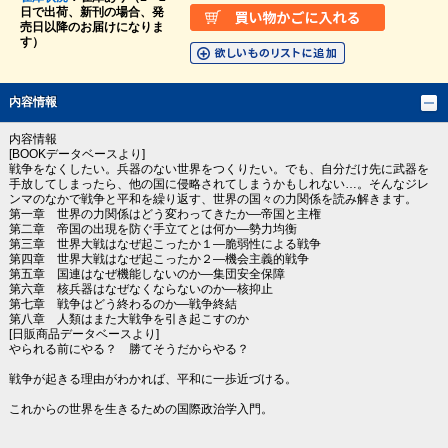
日で出荷、新刊の場合、発
売日以降のお届けになりま
す）
内容情報
内容情報
[BOOKデータベースより]
戦争をなくしたい。兵器のない世界をつくりたい。でも、自分だけ先に武器を
手放してしまったら、他の国に侵略されてしまうかもしれない…。そんなジレ
ンマのなかで戦争と平和を繰り返す、世界の国々の力関係を読み解きます。
第一章 世界の力関係はどう変わってきたか―帝国と主権
第二章 帝国の出現を防ぐ手立てとは何か―勢力均衡
第三章 世界大戦はなぜ起こったか１―脆弱性による戦争
第四章 世界大戦はなぜ起こったか２―機会主義的戦争
第五章 国連はなぜ機能しないのか―集団安全保障
第六章 核兵器はなぜなくならないのか―核抑止
第七章 戦争はどう終わるのか―戦争終結
第八章 人類はまた大戦争を引き起こすのか
[日販商品データベースより]
やられる前にやる？ 勝てそうだからやる？
戦争が起きる理由がわかれば、平和に一歩近づける。
これからの世界を生きるための国際政治学入門。