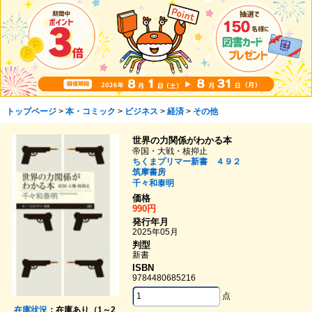
トップページ
>
本・コミック
>
ビジネス
>
経済
>
その他
世界の力関係がわかる本
帝国・大戦・核抑止
ちくまプリマー新書 ４９２
筑摩書房
千々和泰明
価格
990円
発行年月
2025年05月
判型
新書
ISBN
9784480685216
点
在庫状況
：在庫あり（1～2