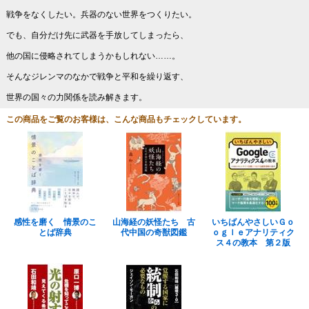
戦争をなくしたい。兵器のない世界をつくりたい。
でも、自分だけ先に武器を手放してしまったら、
他の国に侵略されてしまうかもしれない……。
そんなジレンマのなかで戦争と平和を繰り返す、
世界の国々の力関係を読み解きます。
この商品をご覧のお客様は、こんな商品もチェックしています。
感性を磨く 情景のこ
山海経の妖怪たち 古
いちばんやさしいＧｏ
とば辞典
代中国の奇獣図鑑
ｏｇｌｅアナリティク
ス４の教本 第２版