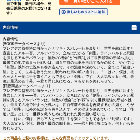
日で出荷、新刊の場合、発
売日以降のお届けになりま
す）
内容情報
内容情報
[BOOKデータベースより]
プレアデス監視塔に向かったナツキ・スバル一行を裏切り、世界を敵に回すと
宣言したアル―否、アルデバラン。立ちはだかる『剣聖』ラインハルトと死闘
を演じるアルデバランは、無数の“機会”と“作戦”を以て世界最強の牙城へ挑む。
最果ての地で始まった戦いは、四百年前の伝承を再現するかの如く、やがては
『剣聖』以外の伝説をも巻き込んで、その混迷を深めていく。全ては『後追い
星』として、世界を救うために呪われた男の願い通りに。「―はい。僕は、彼
ら三人と一度に手を繋ぐこともできない『剣聖』です」大人気Ｗｅｂ小説、最
強と最恐の四十幕。―君と同じ灰になる。何もかもを終わらせて。
[日販商品データベースより]
プレアデス監視塔に向かったナツキ・スバル一行を裏切り、世界を敵に回すと
宣言したアル――否、アルデバラン。立ちはだかる『剣聖』ラインハルトと死
闘を演じるアルデバランは、無数の"機会"と"作戦"を以て世界最強の牙城へ挑
む。最果ての地で始まった戦いは、四百年前の伝承を再現するかの如く、やが
ては『剣聖』以外の伝説をも巻き込んで、その混迷を深めていく。全ては『後
追い星』として、世界を救うために呪われた男の願い通りに。
「――はい。僕は、彼ら三人と一度に手を繋ぐこともできない『剣聖』です」
大人気Ｗｅｂ小説、最強と最恐の四十幕。――君と同じ灰になる。何もかもを
終わらせて。
この商品をご覧のお客様は、こんな商品もチェックしています。