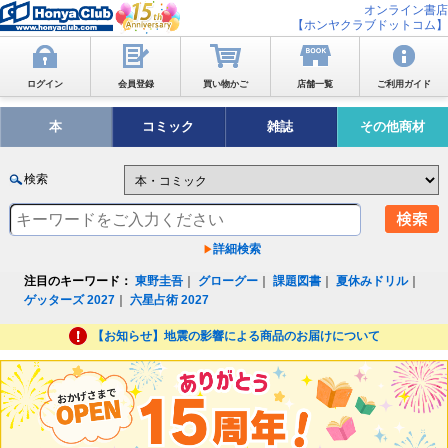
オンライン書店
【ホンヤクラブドットコム】
ログイン
会員登録
買い物かご
店舗一覧
ご利用ガイド
本
コミック
雑誌
その他商材
検索
詳細検索
注目のキーワード：
東野圭吾
｜
グローグー
｜
課題図書
｜
夏休みドリル
｜
ゲッターズ 2027
｜
六星占術 2027
【お知らせ】地震の影響による商品のお届けについて