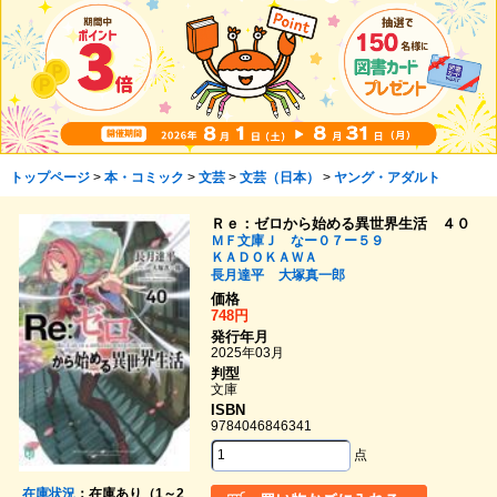
トップページ
>
本・コミック
>
文芸
>
文芸（日本）
>
ヤング・アダルト
Ｒｅ：ゼロから始める異世界生活 ４０
ＭＦ文庫Ｊ なー０７ー５９
ＫＡＤＯＫＡＷＡ
長月達平
大塚真一郎
価格
748円
発行年月
2025年03月
判型
文庫
ISBN
9784046846341
点
在庫状況
：在庫あり（1～2