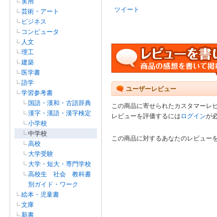
実用
ツイート
芸術・アート
ビジネス
コンピュータ
人文
理工
建築
医学書
語学
ユーザーレビュー
学習参考書
国語・漢和・古語辞典
この商品に寄せられたカスタマーレ
漢字・漢語・漢字検定
レビューを評価するには
ログイン
が
小学校
中学校
この商品に対するあなたのレビュー
高校
大学受験
大学・短大・専門学校
高校生 社会 教科書
別ガイド・ワーク
絵本・児童書
文庫
新書