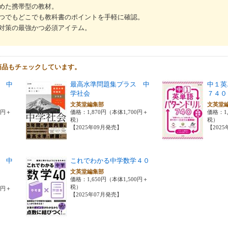
めた携帯型の教材。
つでもどこでも教科書のポイントを手軽に確認。
対策の最強かつ必須アイテム。
商品もチェックしています。
 中
最高水準問題集プラス 中
中１英
学社会
７４０
文英堂編集部
文英堂
0円＋
価格：1,870円（本体1,700円＋
価格：1,
税）
税）
【2025年09月発売】
【202
 中
これでわかる中学数学４０
文英堂編集部
価格：1,650円（本体1,500円＋
税）
0円＋
【2025年07月発売】