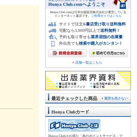
Honya Club.comへようこそ
Honya Club.comは日本出版販売株式会社が運営している
インターネット書店です。
ご利用ガイドはこちら
サイトで注文&
書店受け取り送料無料
宅配なら3,000円以上で
送料無料！
予約も取り寄せも
業界屈指の在庫量
外出先でも
検索や購入がカンタン！
店舗一覧はこちら
最近チェックした商品
履歴を残さない
Honya Clubカード
Honya Clubはお得な「本のポイントサービス」で