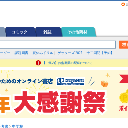
画（コミック）など在庫も充実
コミック
雑誌
その他商材
ーグー
｜
課題図書
｜
夏休みドリル
｜
ゲッターズ 2027
｜
十二国記【予約】
【ご案内】お盆期間の配送について
参考書
>
中学校