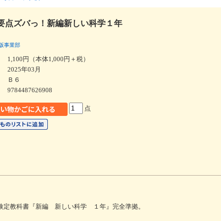
要点ズバっ！新編新しい科学１年
版事業部
1,100円（本体1,000円＋税）
2025年03月
Ｂ６
9784487626908
点
科検定教科書『新編 新しい科学 １年』完全準拠。