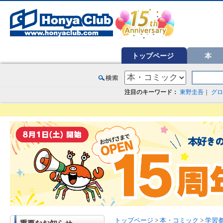
オンライン書店【ホンヤクラブ】はお好きな本屋での受け取りで送料無料！新刊予約・通販も。本（書籍）、雑誌、漫
トップページ
本
注目のキーワード：
東野圭吾
｜
グロ
トップページ
>
本・コミック
>
学習