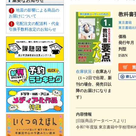
重要なお知らせ
地震の影響による商品の
教科書
お届けについて
東京書籍
宅配注文の配送料・代金
東京書籍出
引換手数料改定のお知らせ
価格
発行年月
判型
ISBN
在庫状況
：在庫あり
（1～2日で出荷、新
刊の場合、発売日以
降のお届けになりま
す）
内容情報
[日販商品データベースより]
令和7年度版 東京書籍中学校理