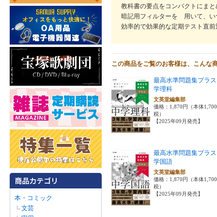
教科書の要点をコンパクトにまと
暗記用フィルターを 用いて、い
効率的で効果的な定期テスト直前
この商品をご覧のお客様は、こんな
最高水準問題集プラス
学理科
文英堂編集部
価格：1,870円（本体1,70
税）
【2025年09月発売】
最高水準問題集プラス
学国語
文英堂編集部
価格：1,870円（本体1,70
税）
【2025年09月発売】
本・コミック
文芸