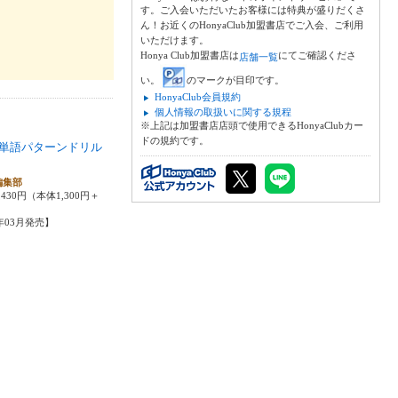
す。ご入会いただいたお客様には特典が盛りだくさ
ん！お近くのHonyaClub加盟書店でご入会、ご利用
いただけます。
Honya Club加盟書店は
にてご確認くださ
店舗一覧
い。
のマークが目印です。
HonyaClub会員規約
個人情報の取扱いに関する規程
※上記は加盟書店店頭で使用できるHonyaClubカー
ドの規約です。
単語パターンドリル
編集部
430円（本体1,300円＋
5年03月発売】