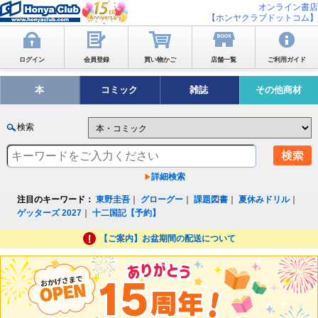
オンライン書店
【ホンヤクラブドットコム】
ログイン
会員登録
買い物かご
店舗一覧
ご利用ガイド
本
コミック
雑誌
その他商材
検索
詳細検索
注目のキーワード：
東野圭吾
｜
グローグー
｜
課題図書
｜
夏休みドリル
｜
ゲッターズ 2027
｜
十二国記【予約】
【ご案内】お盆期間の配送について