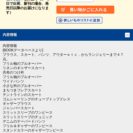
日で出荷、新刊の場合、発
売日以降のお届けになりま
す）
内容情報
内容情報
[BOOKデータベースより]
ブラウス、スカート、パンツ、アウターｅｔｃ．からランジェリーまで４７
点。
フリル袖のプルオーバー
リネンのギャザースカート
共布のつけ衿
フリル袖のプルオーバー
ワイドパンツ
小さな衿のプルオーバー
まちつきフレアスカート
テントラインのスカート
ゴムシャーリングのチューブトップドレス
ギャザーブラウス
ジャンパースカート
スリットスリープのワンピース
スリットスリーブのチュニック
デニムのテーパードパンツ
フリル＆ギャザーのワンピース
スタンドカラーのギャザーワンピース