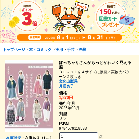
トップページ
>
本・コミック
>
実用
>
手芸
>
洋裁
ぽっちゃりさんがもっとかわいく見える
服
３Ｌ～９Ｌを４サイズに展開／実物大パタ
ーン２枚つき
文化出版局
月居良子
価格
1,870円
発行年月
2025年03月
判型
Ｂ５
ISBN
9784579118533
点
在庫状況
：在庫あり（1～2