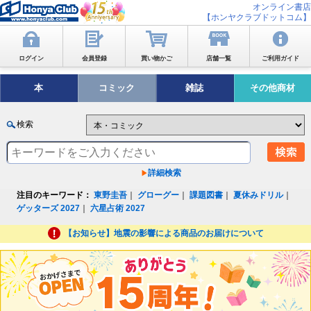
オンライン書店
【ホンヤクラブドットコム】
ログイン
会員登録
買い物かご
店舗一覧
ご利用ガイド
本
コミック
雑誌
その他商材
検索
詳細検索
注目のキーワード：
東野圭吾
｜
グローグー
｜
課題図書
｜
夏休みドリル
｜
ゲッターズ 2027
｜
六星占術 2027
【お知らせ】地震の影響による商品のお届けについて