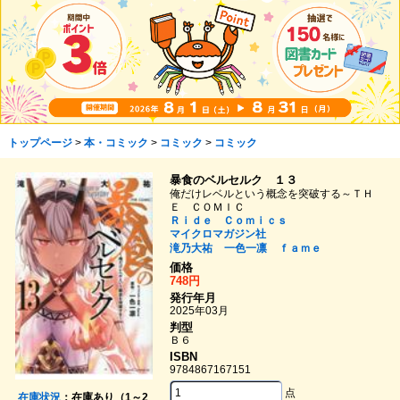
トップページ
>
本・コミック
>
コミック
>
コミック
暴食のベルセルク １３
俺だけレベルという概念を突破する～ＴＨ
Ｅ ＣＯＭＩＣ
Ｒｉｄｅ Ｃｏｍｉｃｓ
マイクロマガジン社
滝乃大祐
一色一凛
ｆａｍｅ
価格
748円
発行年月
2025年03月
判型
Ｂ６
ISBN
9784867167151
点
在庫状況
：在庫あり（1～2