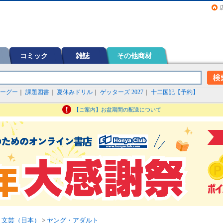
画（コミック）など在庫も充実
コミック
雑誌
その他商材
ーグー
｜
課題図書
｜
夏休みドリル
｜
ゲッターズ 2027
｜
十二国記【予約】
【ご案内】お盆期間の配送について
>
文芸（日本）
>
ヤング・アダルト