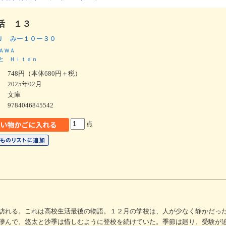
活 １３
Ｊ みー１０ー３０
ＡＷＡ
と
Ｈｉｔｅｎ
748円（本体680円＋税）
2025年02月
文庫
9784046845542
点
訪れる。これは高校生活最後の物語。１２月の学校は、人が少なく静かだっ
儚んで、悠太と沙季は惜しむように登校を続けていた。季節は廻り、受験が