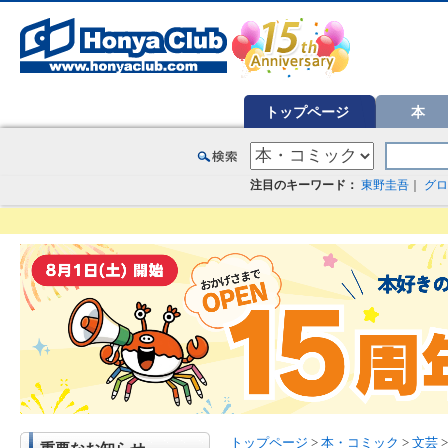
オンライン書店【ホンヤクラブ】はお好きな本屋での受け取りで送料無料！新刊予約・通販も。本（書籍）、雑誌、漫
トップページ
本
注目のキーワード：
東野圭吾
｜
グロ
トップページ
>
本・コミック
>
文芸