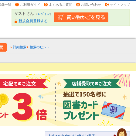
店舗一覧
ご利用ガイド
よくあるご質問
お問い合わせ
サイトマップ
ゲスト さん
（
ログイン
）
新規会員登録する
詳細検索
検索のヒント
本好きのためのオンライン書店