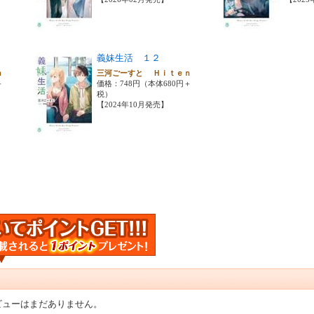
義妹生活 １２
ｅｎ
三河ごーすと Ｈｉｔｅｎ
＋
価格：748円（本体680円＋
税）
【2024年10月発売】
ビューはまだありません。