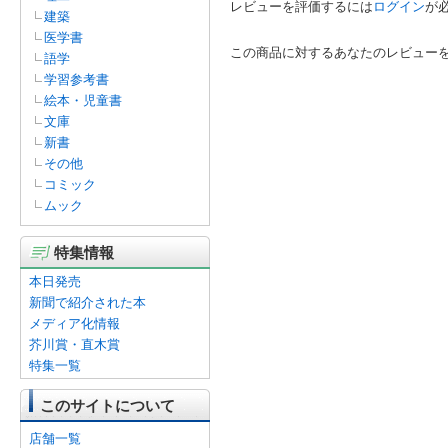
レビューを評価するには
ログイン
が
建築
医学書
この商品に対するあなたのレビュー
語学
学習参考書
絵本・児童書
文庫
新書
その他
コミック
ムック
特集情報
本日発売
新聞で紹介された本
メディア化情報
芥川賞・直木賞
特集一覧
このサイトについて
店舗一覧