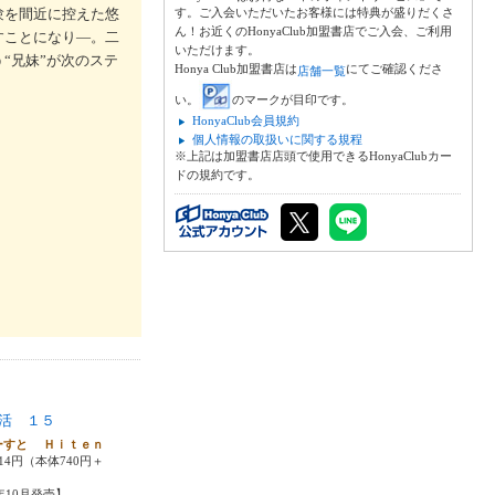
験を間近に控えた悠
す。ご入会いただいたお客様には特典が盛りだくさ
ん！お近くのHonyaClub加盟書店でご入会、ご利用
すことになり―。二
いただけます。
“兄妹”が次のステ
Honya Club加盟書店は
にてご確認くださ
店舗一覧
い。
のマークが目印です。
HonyaClub会員規約
個人情報の取扱いに関する規程
※上記は加盟書店店頭で使用できるHonyaClubカー
ドの規約です。
活 １５
ーすと Ｈｉｔｅｎ
14円（本体740円＋
5年10月発売】