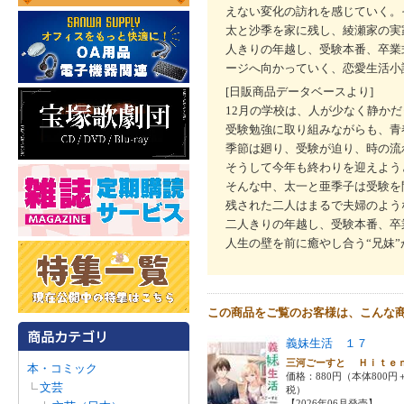
えない変化の訪れを感じていく。
太と沙季を家に残し、綾瀬家の実
人きりの年越し、受験本番、卒業
ージへ向かっていく、恋愛生活小
[日販商品データベースより]
12月の学校は、人が少なく静かだ
受験勉強に取り組みながらも、青
季節は廻り、受験が迫り、時の流
そうして今年も終わりを迎えよう
そんな中、太一と亜季子は受験を
残された二人はまるで夫婦のよう
二人きりの年越し、受験本番、卒
人生の壁を前に癒やし合う“兄妹
この商品をご覧のお客様は、こんな
義妹生活 １７
三河ごーすと Ｈｉｔ
本・コミック
価格：880円（本体800円
文芸
税）
【2026年06月発売】