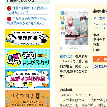
重要なお知らせ
地震の影響による商品の
義妹生
お届けについて
ＭＦ文庫
宅配注文の配送料・代金
引換手数料改定のお知らせ
ＫＡＤＯＫ
三河ごーす
価格
発行年月
判型
ISBN
在庫状況
：在庫あり
（1～2日で出荷、新
刊の場合、発売日以
降のお届けになりま
す）
内容情報
[BOOKデータベースより]
二人の季節は巡り、二度目の冬が
組みながらも、青春の残り時間を