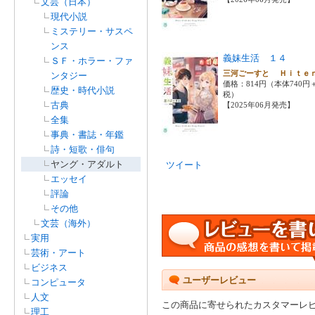
文芸（日本）
現代小説
ミステリー・サスペ
ンス
義妹生活 １４
ＳＦ・ホラー・ファ
三河ごーすと Ｈｉｔ
ンタジー
価格：814円（本体740円
歴史・時代小説
税）
古典
【2025年06月発売】
全集
事典・書誌・年鑑
詩・短歌・俳句
ヤング・アダルト
ツイート
エッセイ
評論
その他
文芸（海外）
実用
芸術・アート
ビジネス
ユーザーレビュー
コンピュータ
人文
この商品に寄せられたカスタマーレ
理工