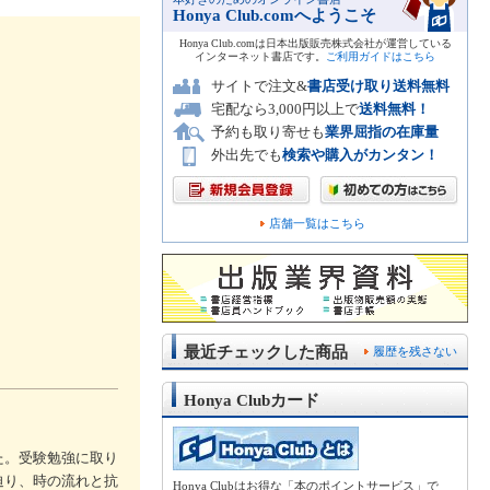
Honya Club.comへようこそ
Honya Club.comは日本出版販売株式会社が運営している
インターネット書店です。
ご利用ガイドはこちら
サイトで注文&
書店受け取り送料無料
宅配なら3,000円以上で
送料無料！
予約も取り寄せも
業界屈指の在庫量
外出先でも
検索や購入がカンタン！
店舗一覧はこちら
最近チェックした商品
履歴を残さない
Honya Clubカード
た。受験勉強に取り
迫り、時の流れと抗
Honya Clubはお得な「本のポイントサービス」で