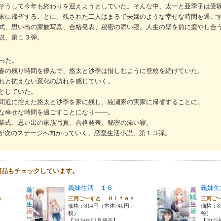
そうして今年も終わりを迎えようとしていた。そんな中、太一と亜季子は受
家に帰省することに。残された二人はまるで夫婦のような幸せな時間を過ご
式、思い出の家族写真、合格発表、秘密の添い寝。人生の壁を前に癒やし合う
説、第１３弾。
った。
春の残り時間を儚んで、悠太と沙季は惜しむように登校を続けていた。
れと抗えない変化の訪れを感じていく。
としていた。
間近に控えた悠太と沙季を家に残し、綾瀬家の実家に帰省することに。
な幸せな時間を過ごすことになり――。
業式、思い出の家族写真、合格発表、秘密の添い寝。
”が次のステージへ向かっていく、恋愛生活小説、第１３弾。
商品もチェックしています。
義妹生活 １６
義妹生
ｅｎ
三河ごーすと Ｈｉｔｅｎ
三河ご
＋
価格：814円（本体740円＋
価格：8
税）
税）
【2026年02月発売】
【202