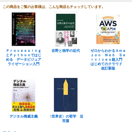
この商品をご覧のお客様は、こんな商品もチェックしています。
Ｐｒｏｃｅｓｓｉｎｇ
在野と独学の近代
ゼロからわかるＡｍａ
とＰｙｔｈｏｎではじ
ｚｏｎ Ｗｅｂ Ｓｅ
める データビジュア
ｒｖｉｃｅｓ超入門
ライゼーション入門
はじめてのクラウド
改訂新版
デジタル権威主義
〈世界史〉の哲学 近
世篇