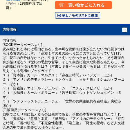
り寄せ（1週間程度で出
荷）
内容情報
内容情報
[BOOKデータベースより]
読み継がれる本には理由がある。生半可な読解では歯が立たないのに惹きつけ
られる古典のふしぎ。「高校１年の夏の終わりにこの本と出会っていなけれ
ば、現在の自分はなかった。生きてさえいなかったかもしれない」そう著者自
身が振り返る２０世紀の思想や哲学、そして実践に絶大な影響をもたらし、今
も刺激に満ち溢れる本とは？（本書１８８ページ参照）ある日、世界が違って
見えてくる究極のブックガイド！
１（『資本論』カール・マルクス；『存在と時間』ハイデガー ほか）
２（『アメリカのデモクラシー』トクヴィル；『言葉と物』ミシェル・フーコ
ー ほか）
３（『自殺論』エミール・デュルケーム；『エチカ』スピノザ ほか）
４（『大転換』カール・ポラニー；『哲学探究』ウィトゲンシュタイン ほ
か）
５（『ツァラトゥストラ』ニーチェ；『世界の共同主観的存在構造』廣松渉
ほか）
[日販商品データベースより]
自明で当たり前に見えるものは錯覚である。事物の本質を古典は与えてくれ
る。『資本論』『意識と本質』『贈与論』『アメリカのデモクラシー』『存在
と時間』『善の研究』『不完全性定理』『君主論』『野生の思考』など人文社
会系の中で最も重要な50冊をレビュー。