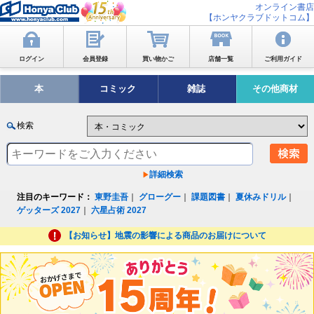
オンライン書店
【ホンヤクラブドットコム】
ログイン
会員登録
買い物かご
店舗一覧
ご利用ガイド
本
コミック
雑誌
その他商材
検索
詳細検索
注目のキーワード：
東野圭吾
｜
グローグー
｜
課題図書
｜
夏休みドリル
｜
ゲッターズ 2027
｜
六星占術 2027
【お知らせ】地震の影響による商品のお届けについて