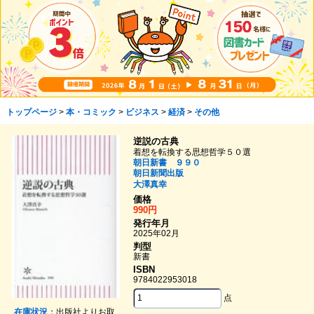
トップページ
>
本・コミック
>
ビジネス
>
経済
>
その他
逆説の古典
着想を転換する思想哲学５０選
朝日新書 ９９０
朝日新聞出版
大澤真幸
価格
990円
発行年月
2025年02月
判型
新書
ISBN
9784022953018
点
在庫状況
：出版社よりお取