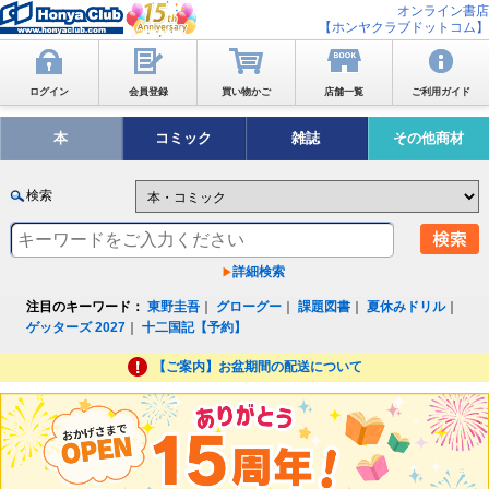
オンライン書店
【ホンヤクラブドットコム】
ログイン
会員登録
買い物かご
店舗一覧
ご利用ガイド
本
コミック
雑誌
その他商材
検索
詳細検索
注目のキーワード：
東野圭吾
｜
グローグー
｜
課題図書
｜
夏休みドリル
｜
ゲッターズ 2027
｜
十二国記【予約】
【ご案内】お盆期間の配送について