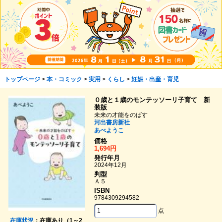
トップページ
>
本・コミック
>
実用
>
くらし
>
妊娠・出産・育児
０歳と１歳のモンテッソーリ子育て 新
装版
未来の才能をのばす
河出書房新社
あべようこ
価格
1,694円
発行年月
2024年12月
判型
Ａ５
ISBN
9784309294582
点
在庫状況
：在庫あり（1～2