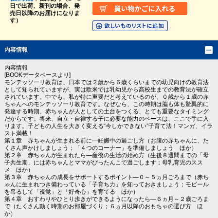
日で出荷、新刊の場合、発
売日以降のお届けになりま
す）
内容情報
内容情報
[BOOKデータベースより]
モンテッソーリ教育は、日本では２歳から６歳くらいまでの幼児向けの教育法
として知られていますが、実は欧米では乳幼児から高校生までの教育法が確立
されています。中でも、私が特に重要だと考えているのが、０歳から１歳の赤
ちゃんへのモンテッソーリ教育です。なぜなら、この時期は脳も体も驚異的に
発達する時期。赤ちゃんが人としての土台をつくる、とても重要なタイミング
だからです。将来、自立・自律する子に必要な能力のベースは、ここで手に入
ります。子どもの人生を大きく変える“今しかできない”子育て法！マンガ、イラ
スト満載！
第１章 赤ちゃんが生まれる前に―妊娠中の過ごし方（お腹の赤ちゃんに、た
くさん声かけしましょう；「４つのコーナー」を準備しましょう ほか）
第２章 赤ちゃんが生まれたら―産後の生活の始め方（生後８週間までの「母
子共生期」には赤ちゃんとママがぴったんこで過ごします；母乳育児のスス
メ ほか）
第３章 赤ちゃんの成長をサポートするポイント―０～５ヵ月ごろまで（赤ち
ゃんに生まれつき備わっている「子育ち力」を知っておきましょう；モビール
を吊るして「視覚」と「好奇心」を育てる ほか）
第４章 おすわりやひとり歩きができるようになったら―６ヵ月～２歳ごろま
で（たくさん動く時期のお部屋づくり；６ヵ月以降のおもちゃの選び方 ほ
か）