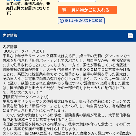
日で出荷、新刊の場合、発
売日以降のお届けになりま
す）
内容情報
内容情報
[BOOKデータベースより]
平凡な中年サラリーマンの佐藤蛍太はある日、姪っ子の光莉にダンジョンでの
無双を配信され「新宿バット」として大バズリし、無自覚ながら、有名配信者
にまで注目されることになってしまう。一方で、蛍太が勤務している出版社・
冒険書房の業績が悪化し、大手配信事務所であるＤＯＯＭプロに営業をかける
ことに。高圧的に枕営業を持ちかける相手から、後輩の鵜飼を守った蛍太は、
その日のうちに電車で痴漢の冤罪をかけられてしまう。ストレスは一気にＭＡ
Ｘに至り、欲望にまみれた魔物をカッ飛ばすべく“淫魔宮”へと繰り出した蛍太
は、国民的歌姫と出会うのだが、その一部始終もまたヒカリに配信されてい
て、再び大バズリし！？
[日販商品データベースより]
平凡な中年サラリーマンの佐藤蛍太はある日、姪っ子の光莉にダンジョンでの
無双を配信され「新宿バット」として大バズリし、無自覚ながら、有名配信者
にまで注目されることになってしまう。
一方で、蛍太が勤務している出版社・冒険書房の業績が悪化し、大手配信事務
所であるDOOMプロに営業をかけることに。
高圧的に枕営業を持ちかける相手から、後輩の鵜飼を守った蛍太は、その日の
うちに電車で痴漢の冤罪をかけられてしまう。
ストレスは一気にMAXに至り、欲望にまみれた魔物をカッ飛ばすべく<淫魔宮>