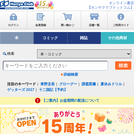
オンライン書店
【ホンヤクラブドットコム】
ログイン
会員登録
買い物かご
店舗一覧
ご利用ガイド
本
コミック
雑誌
その他商材
検索
詳細検索
注目のキーワード：
東野圭吾
｜
グローグー
｜
課題図書
｜
夏休みドリル
｜
ゲッターズ 2027
｜
十二国記【予約】
【ご案内】お盆期間の配送について