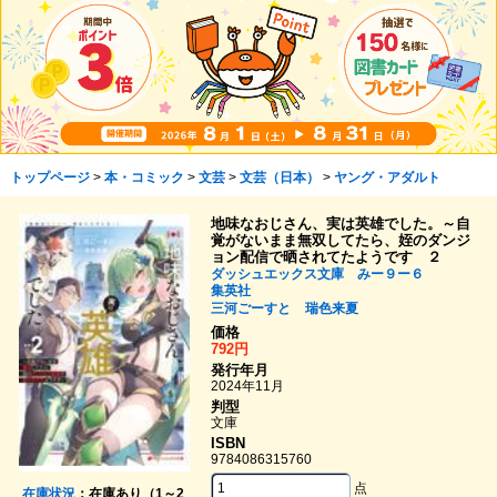
トップページ
>
本・コミック
>
文芸
>
文芸（日本）
>
ヤング・アダルト
地味なおじさん、実は英雄でした。～自
覚がないまま無双してたら、姪のダンジ
ョン配信で晒されてたようです ２
ダッシュエックス文庫 みー９ー６
集英社
三河ごーすと
瑞色来夏
価格
792円
発行年月
2024年11月
判型
文庫
ISBN
9784086315760
点
在庫状況
：在庫あり（1～2