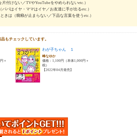
付けない／TVやYouTubeをやめられないetc.）
（パパはイヤ・ママはイヤ／お友達に手が出るetc.）
たときは（癇癪が止まらない／下品な言葉を使うetc.）
商品もチェックしています。
わが子ちゃん １
峰なゆか
0円＋
価格：1,100円（本体1,000円＋
税）
【2022年04月発売】