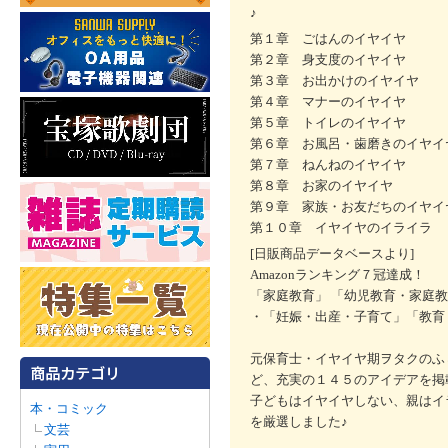
♪
第１章 ごはんのイヤイヤ
第２章 身支度のイヤイヤ
第３章 お出かけのイヤイヤ
第４章 マナーのイヤイヤ
第５章 トイレのイヤイヤ
第６章 お風呂・歯磨きのイヤイ
第７章 ねんねのイヤイヤ
第８章 お家のイヤイヤ
第９章 家族・お友だちのイヤイ
第１０章 イヤイヤのイライラ
[日販商品データベースより]
Amazonランキング７冠達成！
「家庭教育」 「幼児教育・家庭教
・「妊娠・出産・子育て」「教育・学
元保育士・イヤイヤ期ヲタクのふ
ど、充実の１４５のアイデアを
子どもはイヤイヤしない、親はイ
本・コミック
を厳選しました♪
文芸