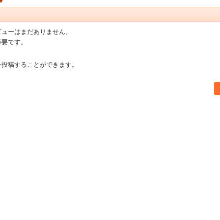
ビューはまだありません。
必要です。
を投稿することができます。
書店【ホンヤクラブ】はお好きな本屋での受け取りで送料無料！新刊予約・通販も。本（書籍）、雑誌、漫画（コミック）な