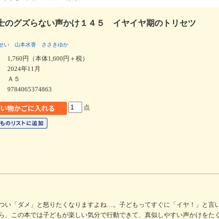
士のグズらない声かけ１４５ イヤイヤ期のトリセツ
せい
山本水香
ささきゆか
1,760円（本体1,600円＋税）
2024年11月
Ａ５
9784065374863
点
つい「ダメ」と怒りたくなりますよね…。子どもってすぐに「イヤ！」と言
ら、この本では子どもが楽しい気分で行動できて、真似しやすい声かけをた