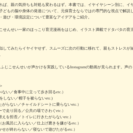
れば、親の気持ちも対処も変わるはず。本書では、イヤイヤシーン別に、イ
子どもの脳や身体の発達について、元保育士ならではの専門的な視点で解説
・遊び・環境設定について豊富なアイデアをご紹介。
こせんせい一家のほっこり育児漫画をはじめ、イラスト満載でドタバタの育
似してみたらイヤイヤせず、スムーズに次の行動に移れて、親もストレスが
。
ふじこせんせいが声かけを実践しているInstagramの動画が見られます。声
＞
ない／食事中に立って歩き回るetc.）
をしない／帽子を被らないetc.)
たがらない／チャイルドシートに乗らないetc.）
で走り回る／公共の場でさわぐetc.）
替えを拒否／トイレに行きたがらないetc.）
（お風呂に入らない／仕上げ磨きを嫌がるetc.）
かせが終わらない／寝ないで遊びたがるetc.）