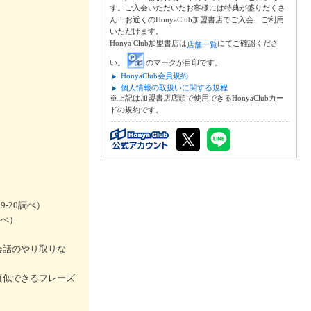
す。ご入会いただいたお客様には特典が盛りだくさ
ん！お近くのHonyaClub加盟書店でご入会、ご利用
いただけます。
Honya Club加盟書店は
にてご確認くださ
店舗一覧
い。
のマークが目印です。
HonyaClub会員規約
個人情報の取扱いに関する規程
※上記は加盟書店店頭で使用できるHonyaClubカー
ドの規約です。
-20調べ）
調べ）
会話のやり取りな
真似できるフレーズ