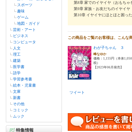
第8章 家でのイヤイヤ（おもちゃを片
スポーツ
第9章 家族・お友だちのイヤイヤ
趣味
第10章 イヤイヤにほとほと困っ
ゲーム
地図・ガイド
芸術・アート
ビジネス
この商品をご覧のお客様は、こんな
コンピュータ
わが子ちゃん ３
人文
理工
峰なゆか
価格：1,155円（本体1,05
建築
税）
医学書
【2023年06月発売】
語学
学習参考書
絵本・児童書
文庫
ツイート
新書
その他
コミック
ムック
特集情報