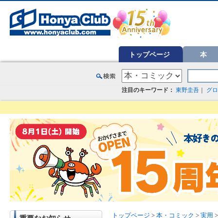
オンライン書店【ホンヤクラブ】はお好きな本屋での受け取りで送料無料！新刊予約・通販も。本（書籍）、雑誌、漫
トップページ
本
注目のキーワード：
東野圭吾
｜
グロ
トップページ
>
本・コミック
>
実用