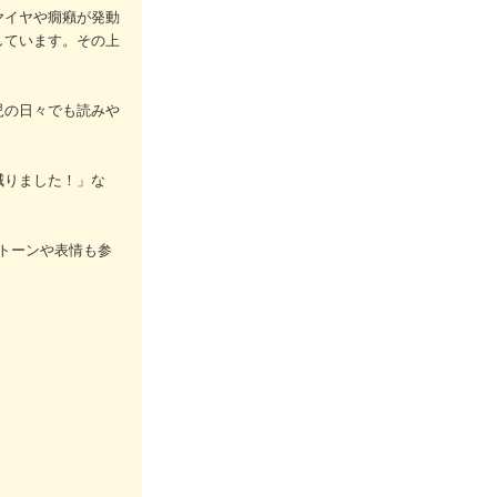
ヤイヤや癇癪が発動
しています。その上
児の日々でも読みや
減りました！」な
のトーンや表情も参