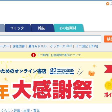
画（コミック）など在庫も充実
コミック
雑誌
その他商材
ーグー
｜
課題図書
｜
夏休みドリル
｜
ゲッターズ 2027
｜
十二国記【予約】
【ご案内】お盆期間の配送について
>
くらし
>
妊娠・出産・育児