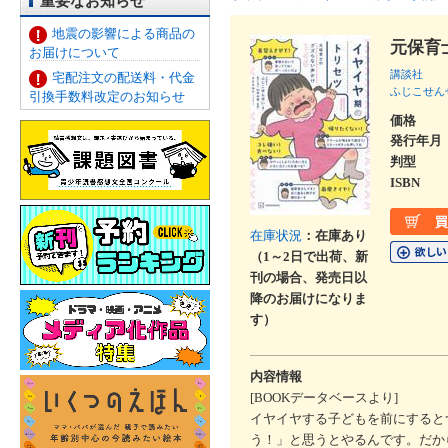
重要なお知らせ
地震の影響による商品の
元保育
お届けについて
講談社
宅配注文の配送料・代金
ふじこせん
引換手数料改定のお知らせ
価格
発行年月
判型
ISBN
在庫状況
：在庫あり
（1～2日で出荷、新
刊の場合、発売日以
降のお届けになりま
す）
内容情報
[BOOKデータベースより]
イヤイヤする子どもを前にすると
う！」と思うとやるんです。だか