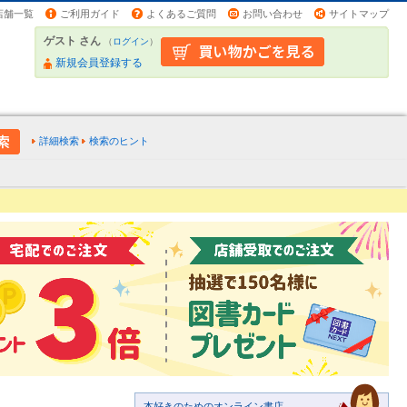
店舗一覧
ご利用ガイド
よくあるご質問
お問い合わせ
サイトマップ
ゲスト さん
（
ログイン
）
新規会員登録する
詳細検索
検索のヒント
本好きのためのオンライン書店