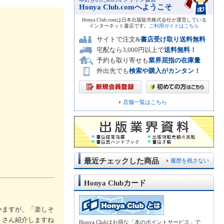
Honya Club.comへようこそ
Honya Club.comは日本出版販売株式会社が運営している
インターネット書店です。
ご利用ガイドはこちら
サイトで注文&
書店受け取り送料無料
宅配なら3,000円以上で
送料無料！
予約も取り寄せも
業界屈指の在庫量
外出先でも
検索や購入がカンタン！
店舗一覧はこちら
最近チェックした商品
履歴を残さない
Honya Clubカード
いますが、「楽しそ
くさん紹介しますね
Honya Clubはお得な「本のポイントサービス」で