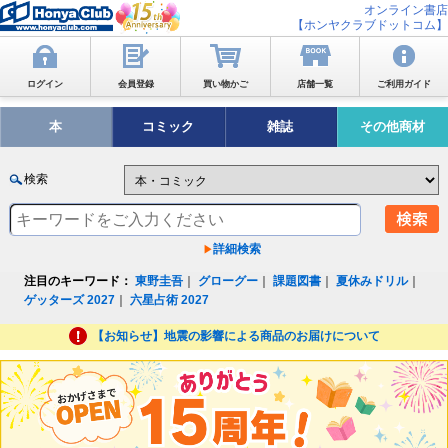
オンライン書店
【ホンヤクラブドットコム】
ログイン
会員登録
買い物かご
店舗一覧
ご利用ガイド
本
コミック
雑誌
その他商材
検索
詳細検索
注目のキーワード：
東野圭吾
｜
グローグー
｜
課題図書
｜
夏休みドリル
｜
ゲッターズ 2027
｜
六星占術 2027
【お知らせ】地震の影響による商品のお届けについて