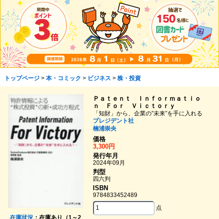
トップページ
>
本・コミック
>
ビジネス
>
株・投資
Ｐａｔｅｎｔ Ｉｎｆｏｒｍａｔｉｏ
ｎ Ｆｏｒ Ｖｉｃｔｏｒｙ
「知財」から、企業の”未来”を手に入れる
プレジデント社
楠浦崇央
価格
3,300円
発行年月
2024年09月
判型
四六判
ISBN
9784833452489
点
在庫状況
：在庫あり（1～2