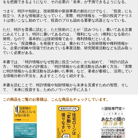
をを把握できるようになり、その企業の「未来」が予測できるようになる。
つまり、特許や知財は、技術開発や新規事業の創出だけでなく、「投資」にも
役立つ、大きな情報源となっていく。実際、特許情報を、一部の投資アナリス
トは使いこなし始めていて、投資のプロも認める重要な武器となっている。
ただ、特許を普通に読むと、ただ技術のことが「読みづらく」書いてある文書
にみえてしまう。特許に書いてあるのは、「権利になった（権利になる前の）
発明」なので、基本的には技術情報であり、権利情報だといえる。
ここから「投資機会」を発掘するには、書かれている技術情報や権利情報か
ら、企業の戦略や現場で行われている事業活動、研究開発活動などを読み取っ
ていく必要がある。
本書では、「特許情報がなぜ投資に役立つのか」から始めて、「特許の読み
方」「特許の強さの評価法」「特許情報から企業活動を読み解く方法」「実際
に特許情報から企業活動を読み解いた事例」など、著者が蓄積し、活用してい
る情報分析の手法を、あますところなく紹介する。
本書を読むことで、特許情報や知財情報から未来を見通すための智慧、そし
て、「未来に投資する」ためのノウハウが手に入る！
この商品をご覧のお客様は、こんな商品もチェックしています。