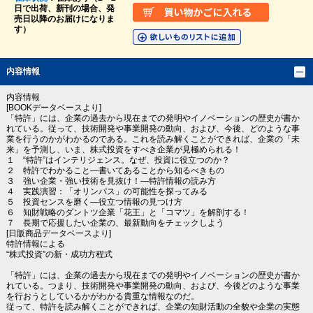
日で出荷、新刊の場合、発
売日以降のお届けになりま
す）
内容情報
内容情報
[BOOKデータベースより]
「特許」には、企業の過去から現在までの発明やイノベーションの歴史が書か
れている。従って、技術開発や事業開発の動向、および、今後、どのような事
業を行うのかがわかるのである。これを読み解くことができれば、企業の「未
来」を予測し、いま、株式投資をすべき企業が見極められる！
１ “特許”はインテリジェンス。なぜ、投資に役立つのか？
２ 特許でわかること―書いてあることから知るべきもの
３ 強い企業・強い技術を見抜け！―特許情報の読み方
４ 実践演習：「オリンパス」の可能性を探ってみる
５ 投資センスを磨く―役立つ情報の見つけ方
６ 知財戦略のダントツ企業「花王」と「コマツ」を解剖する！
７ 長期で応援したい企業の、最新動向をチェックしよう
[日販商品データベースより]
特許情報による
“株式投資”の新・成功方程式
「特許」には、企業の過去から現在までの発明やイノベーションの歴史が書か
れている。つまり、技術開発や事業開発の動向、および、今後どのような事業
を行おうとしているかがわかる貴重な情報なのだ。
従って、特許を読み解くことができれば、企業の知財活動の全貌や企業の実態